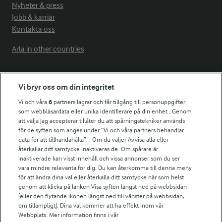
Nyheter & press
Jobb & karriär
Kontakta oss
Arla in other countries
Fler Arlasajter
Vi bryr oss om din integritet
Vi och våra
6
partners lagrar och får tillgång till personuppgifter
För ägare
som webbläsardata eller unika identifierare på din enhet . Genom
att välja Jag accepterar tillåter du att spårningstekniker används
Arlas kundportal
för de syften som anges under ”Vi och våra partners behandlar
Arla.com
data för att tillhandahålla”. . Om du väljer Avvisa alla eller
Falbygdens Ost
återkallar ditt samtycke inaktiveras de. Om spårare är
Arla webbshop
inaktiverade kan visst innehåll och vissa annonser som du ser
vara mindre relevanta för dig. Du kan återkomma till denna meny
Bildbank
för att ändra dina val eller återkalla ditt samtycke när som helst
genom att klicka på länken Visa syften längst ned på webbsidan
[eller den flytande ikonen längst ned till vänster på webbsidan,
om tillämpligt]. Dina val kommer att ha effekt inom vår
Följ oss
Webbplats. Mer information finns i vår