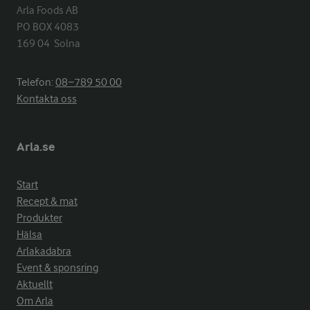
Arla Foods AB

PO BOX 4083

169 04  Solna
Telefon:
08−789 50 00
Kontakta oss
Arla.se
Start
Recept & mat
Produkter
Hälsa
Arlakadabra
Event & sponsring
Aktuellt
Om Arla