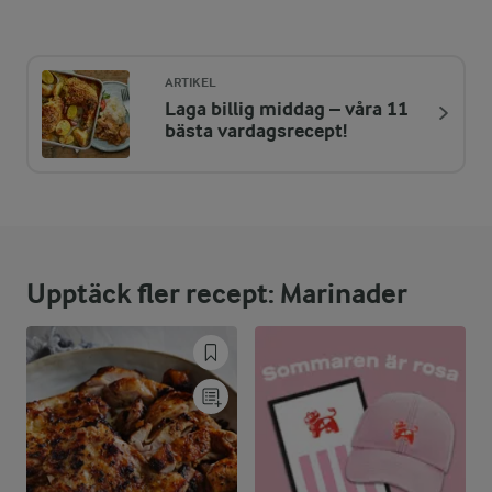
Energi:
47 kcal
ARTIKEL
Laga billig middag – våra 11
ENERGIDISTRIBUTION %
NÄRINGSVÄRDEN PER PORT
bästa vardagsrecept!
-
1,4 g
Fiber:
13,8 %
1,6 g
Protein:
Upptäck fler recept: Marinader
60,3 %
3,2 g
Fett:
25,9 %
3 g
Kolhydrater: