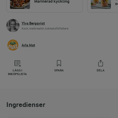
Marinerad kyckling
o
Ylva Bergqvist
Kock, matkreatör, kokboksförfattare
Arla Mat
LÄGG I
SPARA
DELA
INKÖPSLISTA
Ingredienser