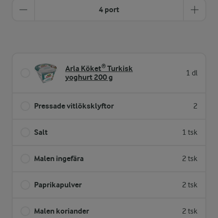
4 port
Arla Köket® Turkisk
1 dl
yoghurt 200 g
Pressade vitlöksklyftor
2
Salt
1 tsk
Malen ingefära
2 tsk
Paprikapulver
2 tsk
Malen koriander
2 tsk