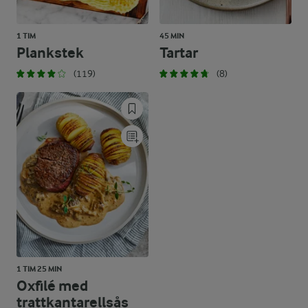
1 TIM
45 MIN
Plankstek
Tartar
(119)
(8)
1 TIM 25 MIN
Oxfilé med
trattkantarellsås