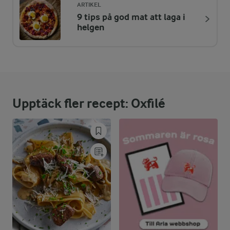
ARTIKEL
9 tips på god mat att laga i
ENERGIDISTRIBUTION %
NÄRINGSVÄRDEN PER PORT
helgen
-
1,3 g
Fiber:
23,1 %
16,5 g
Protein:
Upptäck fler recept: Oxfilé
70,2 %
23 g
Fett:
6,7 %
4,8 g
Kolhydrater: