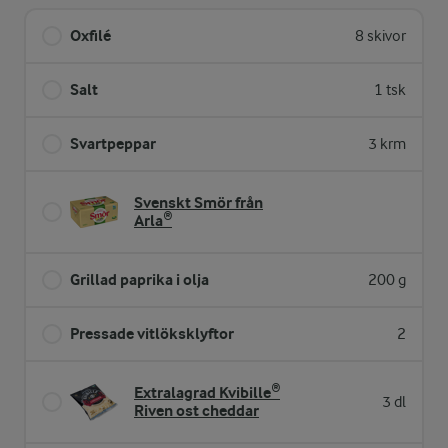
Oxfilé
8 skivor
Salt
1 tsk
Svartpeppar
3 krm
Svenskt Smör från
Arla®
Grillad paprika i olja
200 g
Pressade vitlöksklyftor
2
Extralagrad Kvibille®
3 dl
Riven ost cheddar