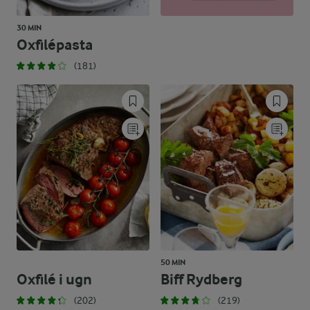
30 MIN
Oxfilépasta
(181)
50 MIN
Oxfilé i ugn
Biff Rydberg
(202)
(219)