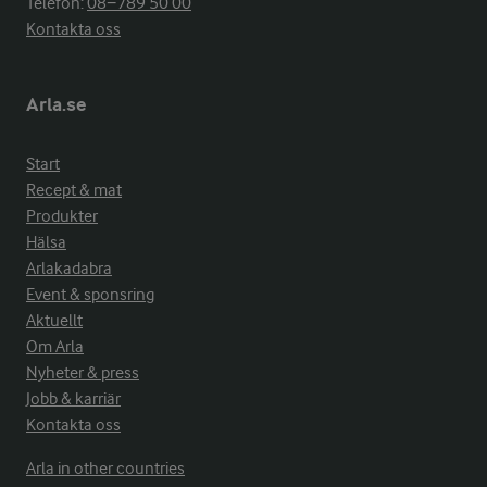
Telefon:
08−789 50 00
Kontakta oss
Arla.se
Start
Recept & mat
Produkter
Hälsa
Arlakadabra
Event & sponsring
Aktuellt
Om Arla
Nyheter & press
Jobb & karriär
Kontakta oss
Arla in other countries