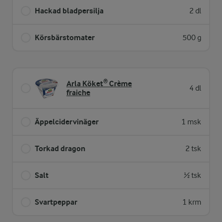
Hackad bladpersilja
2 dl
Körsbärstomater
500 g
Arla Köket® Crème
4 dl
fraiche
Äppelcidervinäger
1 msk
Torkad dragon
2 tsk
Salt
½ tsk
Svartpeppar
1 krm