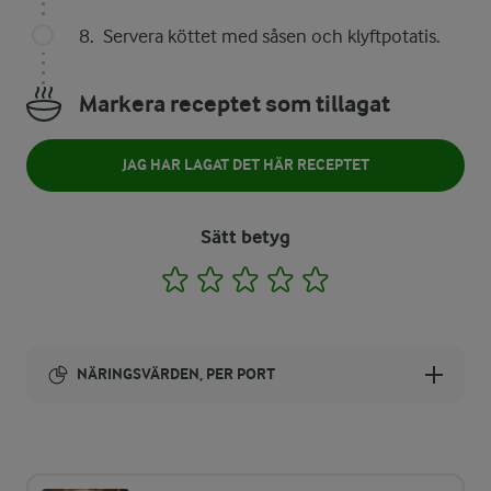
Servera köttet med såsen och klyftpotatis.
Markera receptet som tillagat
JAG HAR LAGAT DET HÄR RECEPTET
Sätt betyg
1
2
3
4
5
NÄRINGSVÄRDEN, PER PORT
Energi:
290 kcal