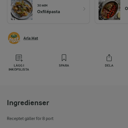
30 MIN
O
Oxfilépasta
Arla Mat
LÄGG I
SPARA
DELA
INKÖPSLISTA
Ingredienser
Receptet gäller för 8 port