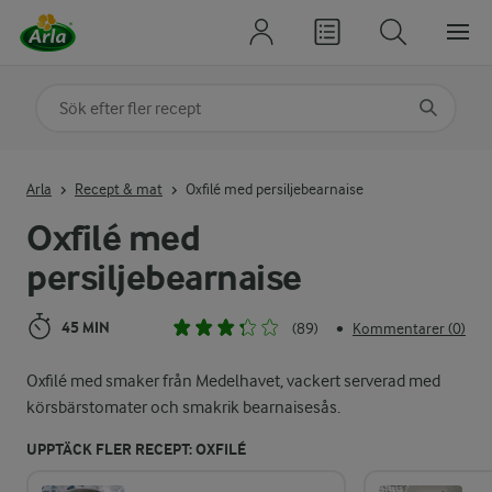
Sök på kategori eller ingrediens
Skriv in sökord för att få förslag
Arla
Recept & mat
Oxfilé med persiljebearnaise
Oxfilé med
persiljebearnaise
45 MIN
(89)
Kommentarer (0)
•
Oxfilé med smaker från Medelhavet, vackert serverad med
körsbärstomater och smakrik bearnaisesås.
UPPTÄCK FLER RECEPT: OXFILÉ