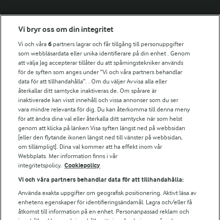
Fler Arlasajter
Vi bryr oss om din integritet
Vi och våra
6
partners lagrar och får tillgång till personuppgifter
För ägare
som webbläsardata eller unika identifierare på din enhet . Genom
att välja Jag accepterar tillåter du att spårningstekniker används
Arlas kundportal
för de syften som anges under ”Vi och våra partners behandlar
Arla.com
data för att tillhandahålla”. . Om du väljer Avvisa alla eller
Falbygdens Ost
återkallar ditt samtycke inaktiveras de. Om spårare är
Arla webbshop
inaktiverade kan visst innehåll och vissa annonser som du ser
vara mindre relevanta för dig. Du kan återkomma till denna meny
Bildbank
för att ändra dina val eller återkalla ditt samtycke när som helst
genom att klicka på länken Visa syften längst ned på webbsidan
[eller den flytande ikonen längst ned till vänster på webbsidan,
om tillämpligt]. Dina val kommer att ha effekt inom vår
Följ oss
Webbplats. Mer information finns i vår
integritetspolicy.
Cookiepolicy
Vi och våra partners behandlar data för att tillhandahålla:
Använda exakta uppgifter om geografisk positionering. Aktivt läsa av
enhetens egenskaper för identifieringsändamål. Lagra och/eller få
åtkomst till information på en enhet. Personanpassad reklam och