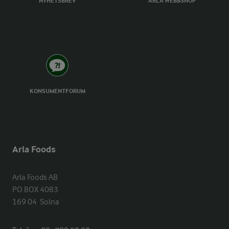
NYHETSBREV
ARLA WEBBSHOP
KONSUMENTFORUM
Arla Foods
Arla Foods AB

PO BOX 4083

169 04  Solna