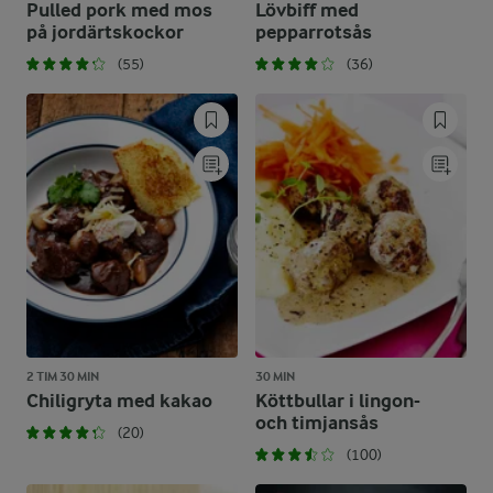
Pulled pork med mos
Lövbiff med
på jordärtskockor
pepparrotsås
(55)
(36)
2 TIM 30 MIN
30 MIN
Chiligryta med kakao
Köttbullar i lingon-
och timjansås
(20)
(100)