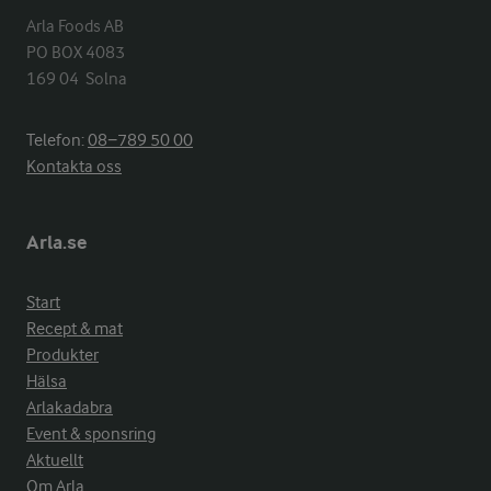
Arla Foods AB

PO BOX 4083

169 04  Solna
Telefon:
08−789 50 00
Kontakta oss
Arla.se
Start
Recept & mat
Produkter
Hälsa
Arlakadabra
Event & sponsring
Aktuellt
Om Arla