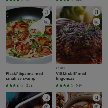
20 MIN
Fläskfilépanna med
Viltfärsbiff med
smak av svamp
lingonsås
(182)
(49)