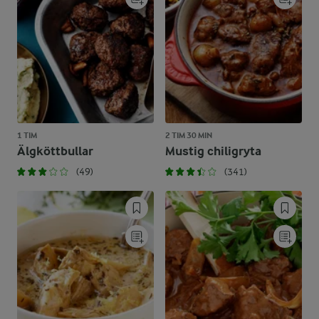
1 TIM
2 TIM 30 MIN
Älgköttbullar
Mustig chiligryta
(49)
(341)