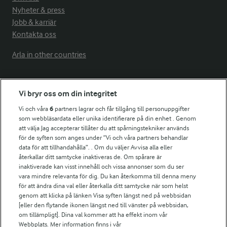
Nyheter & press
Jobb & karriär
Kontakta oss
Arla in other countries
Fler Arlasajter
Vi bryr oss om din integritet
Vi och våra
6
partners lagrar och får tillgång till personuppgifter
För ägare
som webbläsardata eller unika identifierare på din enhet . Genom
att välja Jag accepterar tillåter du att spårningstekniker används
Arlas kundportal
för de syften som anges under ”Vi och våra partners behandlar
Arla.com
data för att tillhandahålla”. . Om du väljer Avvisa alla eller
Falbygdens Ost
återkallar ditt samtycke inaktiveras de. Om spårare är
Arla webbshop
inaktiverade kan visst innehåll och vissa annonser som du ser
vara mindre relevanta för dig. Du kan återkomma till denna meny
Bildbank
för att ändra dina val eller återkalla ditt samtycke när som helst
genom att klicka på länken Visa syften längst ned på webbsidan
[eller den flytande ikonen längst ned till vänster på webbsidan,
om tillämpligt]. Dina val kommer att ha effekt inom vår
Följ oss
Webbplats. Mer information finns i vår