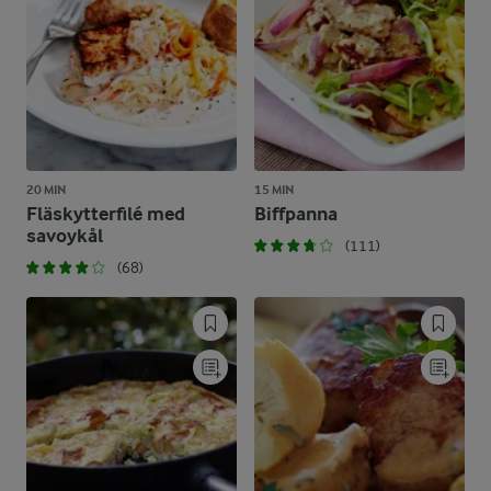
20 MIN
15 MIN
Fläskytterfilé med
Biffpanna
savoykål
(111)
(68)