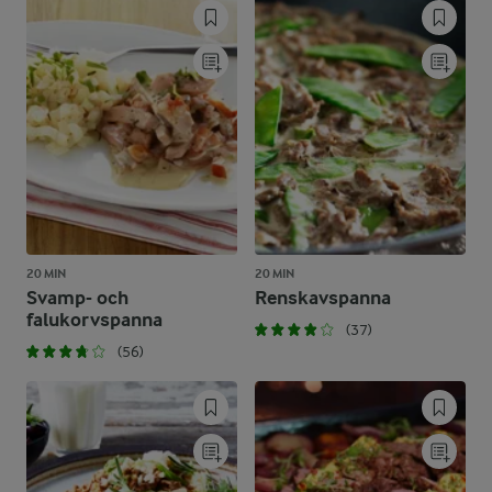
20 MIN
20 MIN
Svamp- och
Renskavspanna
falukorvspanna
(37)
(56)