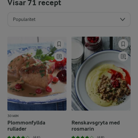
Visar
71
recept
Popularitet
30 MIN
Plommonfyllda
Renskavsgryta med
rullader
rosmarin
(65)
(68)