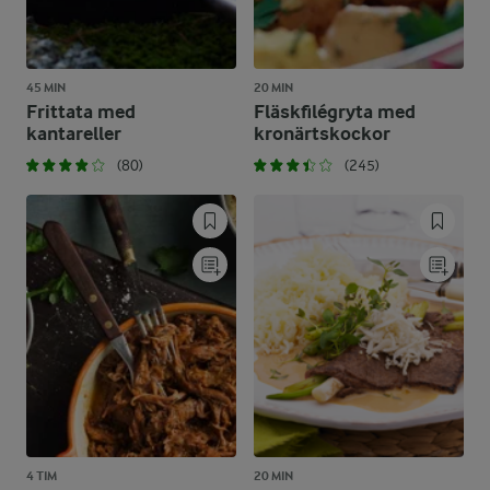
45 MIN
20 MIN
Frittata med
Fläskfilégryta med
kantareller
kronärtskockor
(80)
(245)
4 TIM
20 MIN