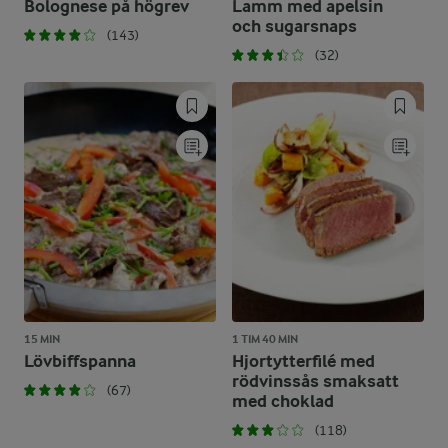
Bolognese på högrev
Lamm med apelsin
och sugarsnaps
(143)
(32)
15 MIN
1 TIM 40 MIN
Lövbiffspanna
Hjortytterfilé med
rödvinssås smaksatt
(67)
med choklad
(118)