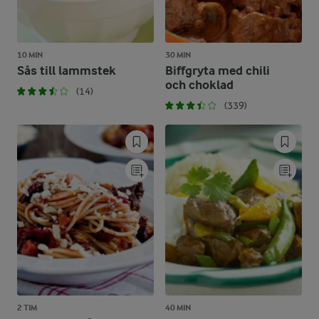
10 MIN
30 MIN
Sås till lammstek
Biffgryta med chili
och choklad
(14)
(339)
2 TIM
40 MIN