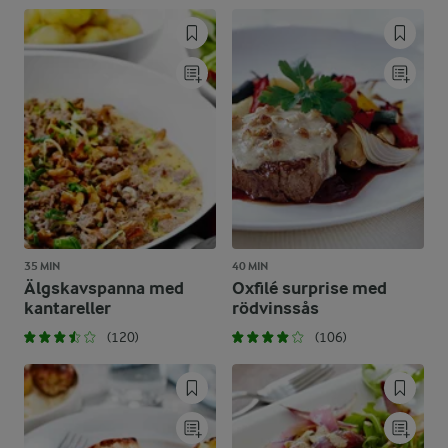
35 MIN
40 MIN
Älgskavspanna med
Oxfilé surprise med
kantareller
rödvinssås
(120)
(106)