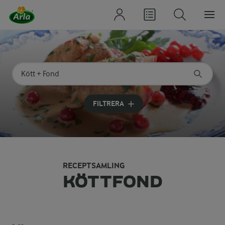
Sök på kategori eller ingrediens
Skriv in sökord för att få förslag
FILTRERA
RECEPTSAMLING
KÖTTFOND