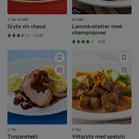
1 TIM 30 MIN
20 MIN
Gryta vin chaud
Lammkotletter med
champinjoner
(134)
(42)
2 TIM
2 TIM
Timjanstekt
Viltgryta med apelsin