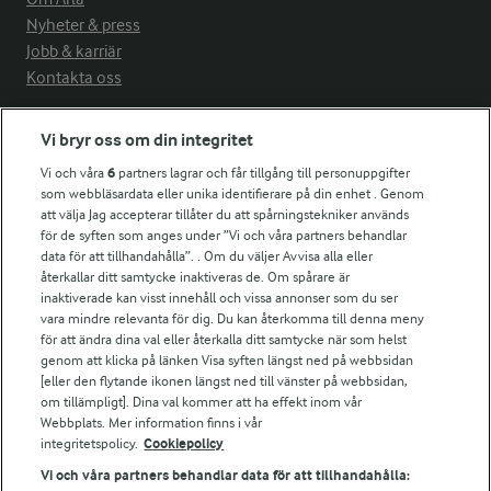
Nyheter & press
Jobb & karriär
Kontakta oss
Arla in other countries
Vi bryr oss om din integritet
Vi och våra
6
partners lagrar och får tillgång till personuppgifter
som webbläsardata eller unika identifierare på din enhet . Genom
Fler Arlasajter
att välja Jag accepterar tillåter du att spårningstekniker används
för de syften som anges under ”Vi och våra partners behandlar
För ägare
data för att tillhandahålla”. . Om du väljer Avvisa alla eller
återkallar ditt samtycke inaktiveras de. Om spårare är
Arlas kundportal
inaktiverade kan visst innehåll och vissa annonser som du ser
Arla.com
vara mindre relevanta för dig. Du kan återkomma till denna meny
Falbygdens Ost
för att ändra dina val eller återkalla ditt samtycke när som helst
genom att klicka på länken Visa syften längst ned på webbsidan
Arla webbshop
[eller den flytande ikonen längst ned till vänster på webbsidan,
Bildbank
om tillämpligt]. Dina val kommer att ha effekt inom vår
Webbplats. Mer information finns i vår
integritetspolicy.
Cookiepolicy
Vi och våra partners behandlar data för att tillhandahålla:
Följ oss