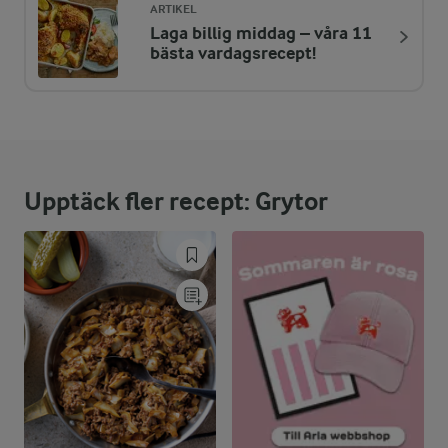
ARTIKEL
Laga billig middag – våra 11
ENERGIDISTRIBUTION %
NÄRINGSVÄRDEN PER PORT
bästa vardagsrecept!
-
2,6 g
Fiber:
28,2 %
36,4 g
Protein:
Upptäck fler recept: Grytor
64,8 %
38,4 g
Fett:
7 %
9 g
Kolhydrater: