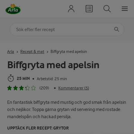
Sök på kategori eller ingrediens
Skriv in sökord för att få förslag
Arla
Recept & mat
Biffgryta med apelsin
Biffgryta med apelsin
25 MIN
Arbetstid: 25 min
•
(209)
Kommentarer (5)
•
En fantastisk biffgryta med mustig och god smak från apelsin
och nejlikor. Toppa gärna grytan vid servering med rostade
mandelspån och hackad persilja.
UPPTÄCK FLER RECEPT: GRYTOR