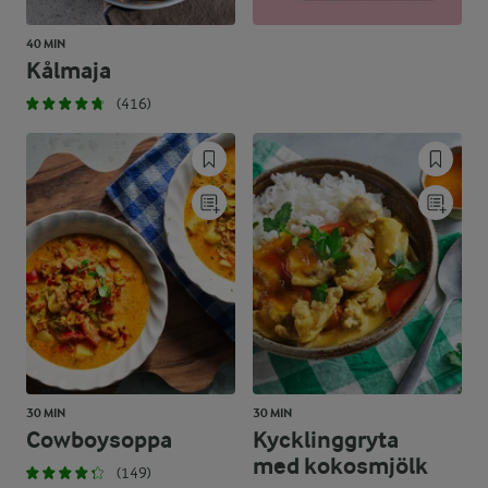
40 MIN
Kålmaja
(416)
30 MIN
30 MIN
Cowboysoppa
Kycklinggryta
med kokosmjölk
(149)