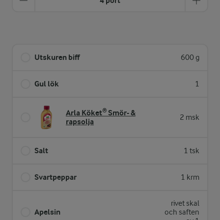
4 port
Utskuren biff
600 g
Gul lök
1
Arla Köket® Smör- &
2 msk
rapsolja
Salt
1 tsk
Svartpeppar
1 krm
rivet skal
Apelsin
och saften