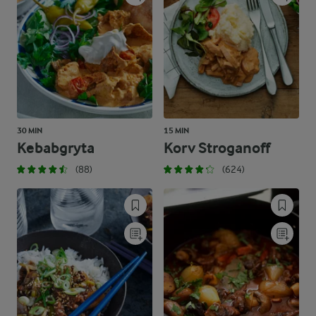
30 MIN
15 MIN
Kebabgryta
Korv Stroganoff
(88)
(624)