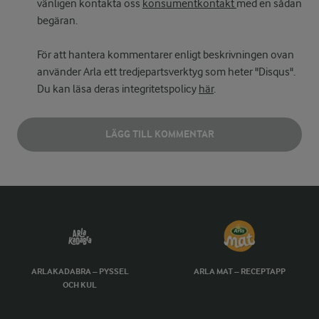
vänligen kontakta oss
konsumentkontakt
med en sådan
begäran.
För att hantera kommentarer enligt beskrivningen ovan
använder Arla ett tredjepartsverktyg som heter "Disqus".
Du kan läsa deras integritetspolicy
här
.
LÄGG TILL KOMMENTAR
ARLAKADABRA – PYSSEL
ARLA MAT – RECEPTAPP
OCH KUL