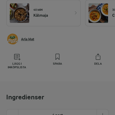
40 MIN
3
Kålmaja
C
Arla Mat
LÄGG I
SPARA
DELA
INKÖPSLISTA
Ingredienser