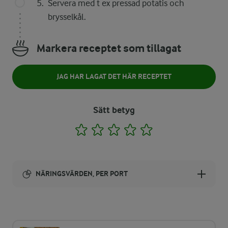
Servera med t ex pressad potatis och
brysselkål.
Markera receptet som tillagat
JAG HAR LAGAT DET HÄR RECEPTET
Sätt betyg
1
2
3
4
5
NÄRINGSVÄRDEN, PER PORT
Energi:
524 kcal