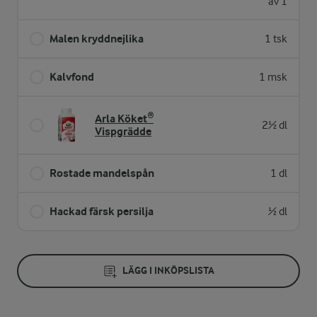
av 1
Malen kryddnejlika
1 tsk
Kalvfond
1 msk
Arla Köket®
2½ dl
Vispgrädde
Rostade mandelspån
1 dl
Hackad färsk persilja
½ dl
LÄGG I INKÖPSLISTA