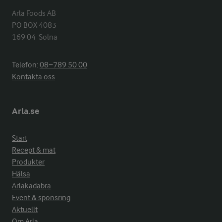
Arla Foods AB

PO BOX 4083

169 04  Solna
Telefon:
08−789 50 00
Kontakta oss
Arla.se
Start
Recept & mat
Produkter
Hälsa
Arlakadabra
Event & sponsring
Aktuellt
Om Arla