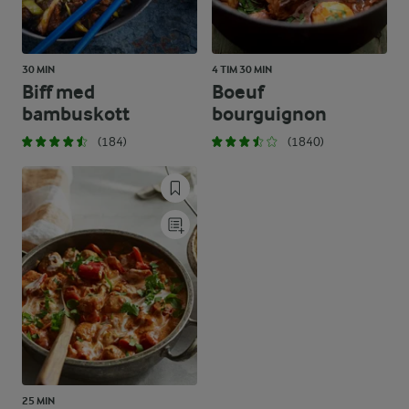
30 MIN
4 TIM 30 MIN
Biff med
Boeuf
bambuskott
bourguignon
(184)
(1840)
25 MIN