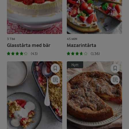
3 TIM
45 MIN
Glasstårta med bär
Mazarintårta
(43)
(136)
Nytt