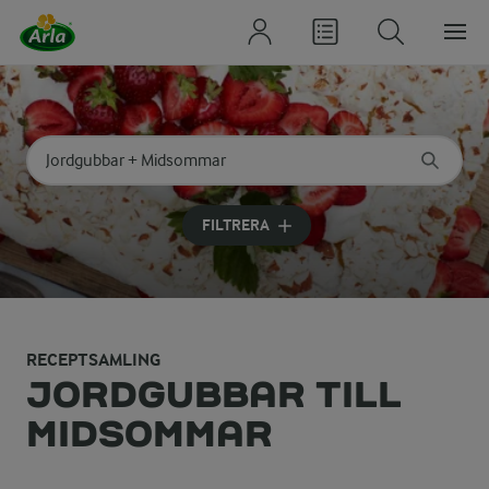
Sök på kategori eller ingrediens
Skriv in sökord för att få förslag
FILTRERA
RECEPTSAMLING
JORDGUBBAR TILL
MIDSOMMAR