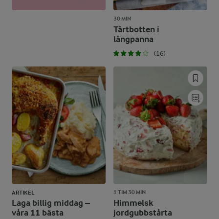
30 MIN
Tårtbotten i
långpanna
(16)
1 TIM 30 MIN
ARTIKEL
Laga billig middag –
Himmelsk
våra 11 bästa
jordgubbstårta