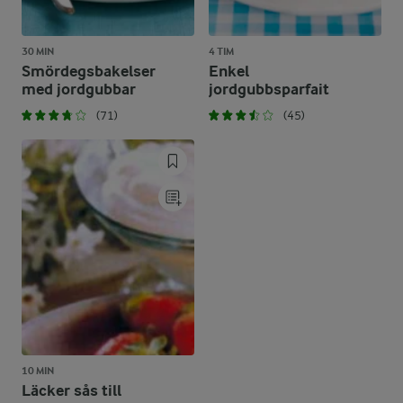
30 MIN
4 TIM
Smördegsbakelser
Enkel
med jordgubbar
jordgubbsparfait
(71)
(45)
10 MIN
Läcker sås till