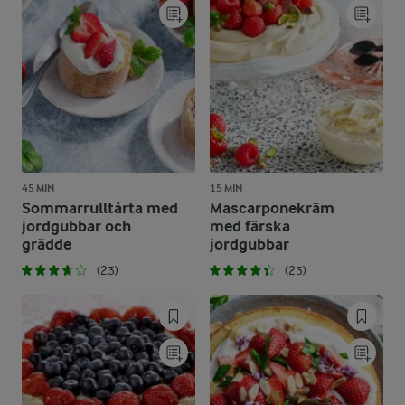
45 MIN
15 MIN
Sommarrulltårta med
Mascarponekräm
jordgubbar och
med färska
grädde
jordgubbar
(23)
(23)