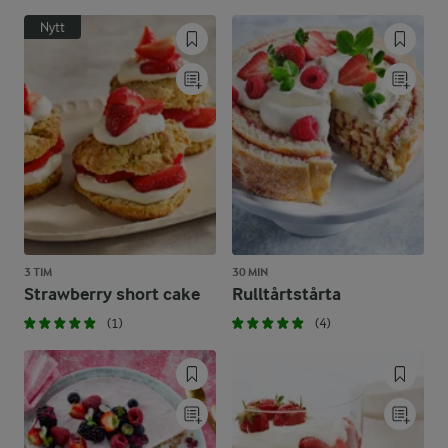
Nytt
3 TIM
30 MIN
Strawberry short cake
Rulltårtstårta
(1)
(4)