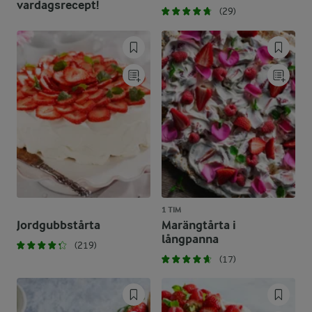
vardagsrecept!
(29)
1 TIM
Jordgubbstårta
Marängtårta i
långpanna
(219)
(17)