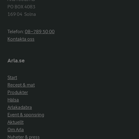
PO BOX 4083

169 04  Solna
Telefon:
08−789 50 00
Kontakta oss
Arla.se
Start
Recept & mat
Produkter
Hälsa
Arlakadabra
Event & sponsring
Aktuellt
Om Arla
Nyheter & press