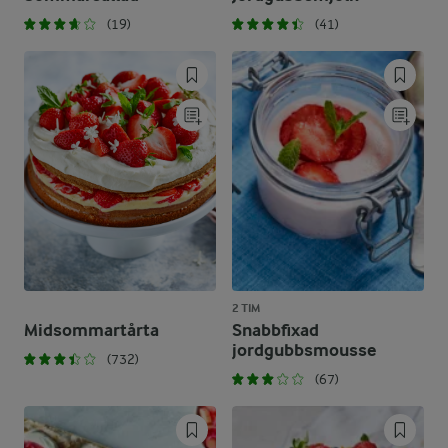
(19)
(41)
2 TIM
Midsommartårta
Snabbfixad
jordgubbsmousse
(732)
(67)