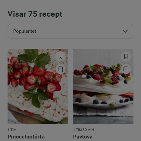
Visar
75
recept
Popularitet
1 TIM
1 TIM 30 MIN
Pinocchiotårta
Pavlova