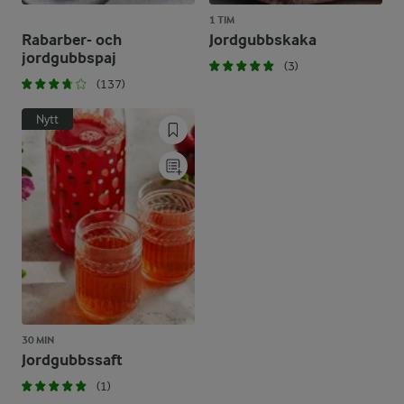
1 TIM
Rabarber- och
Jordgubbskaka
jordgubbspaj
(3)
(137)
Nytt
30 MIN
Jordgubbssaft
(1)