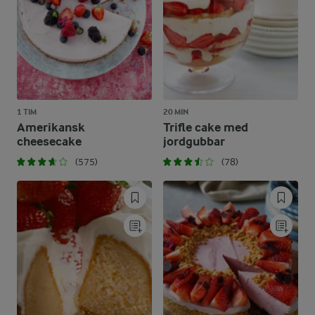
1 TIM
20 MIN
Amerikansk
Trifle cake med
cheesecake
jordgubbar
(575)
(78)