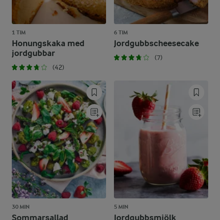
1 TIM
6 TIM
Honungskaka med
Jordgubbscheesecake
jordgubbar
(7)
(42)
30 MIN
5 MIN
Sommarsallad
Jordgubbsmjölk