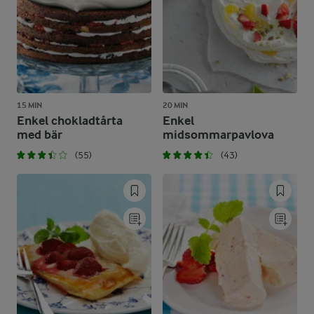
15 MIN
20 MIN
Enkel chokladtårta
Enkel
med bär
midsommarpavlova
(55)
(43)