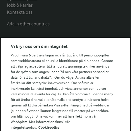
Jobb & karriär
Kontakta oss
Arla in other countries
Fler Arlasajter
Vi bryr oss om din integritet
Vi och våra
6
partners lagrar och får tillgång till personuppgifter
För ägare
som webbläsardata eller unika identifierare på din enhet . Genom
att välja Jag accepterar tillåter du att spårningstekniker används
Arlas kundportal
för de syften som anges under ”Vi och våra partners behandlar
Arla.com
data för att tillhandahålla”. . Om du väljer Avvisa alla eller
Falbygdens Ost
återkallar ditt samtycke inaktiveras de. Om spårare är
Arla webbshop
inaktiverade kan visst innehåll och vissa annonser som du ser
vara mindre relevanta för dig. Du kan återkomma till denna meny
Bildbank
för att ändra dina val eller återkalla ditt samtycke när som helst
genom att klicka på länken Visa syften längst ned på webbsidan
[eller den flytande ikonen längst ned till vänster på webbsidan,
om tillämpligt]. Dina val kommer att ha effekt inom vår
Följ oss
Webbplats. Mer information finns i vår
integritetspolicy.
Cookiepolicy