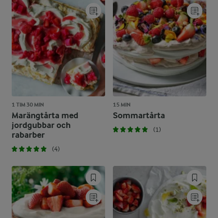
1 TIM 30 MIN
15 MIN
Marängtårta med
Sommartårta
jordgubbar och
(1)
rabarber
(4)