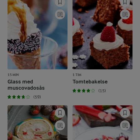
15 MIN
1 TIM
Glass med
Tomtebakelse
muscovadosås
(15)
(59)