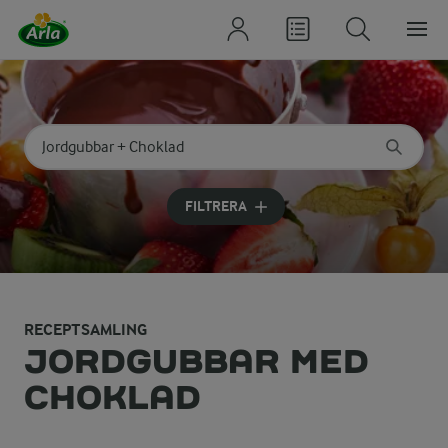
Sök på kategori eller ingrediens
Skriv in sökord för att få förslag
FILTRERA
RECEPTSAMLING
JORDGUBBAR MED
CHOKLAD