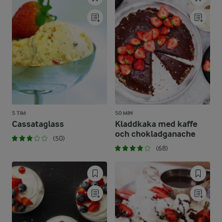
5 TIM
50 MIN
Cassataglass
Kladdkaka med kaffe
och chokladganache
(50)
(68)