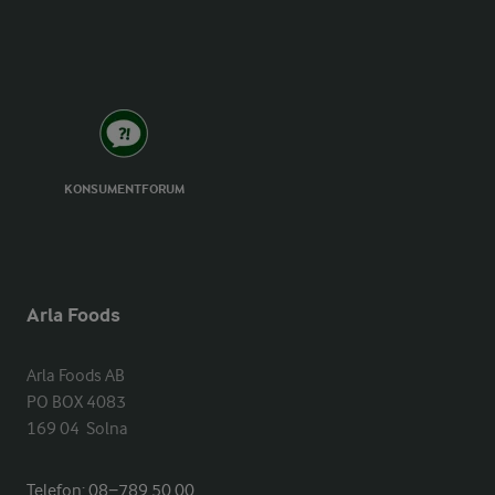
KONSUMENTFORUM
Arla Foods
Arla Foods AB

PO BOX 4083

169 04  Solna
Telefon:
08−789 50 00