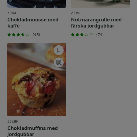
3 TIM
2 TIM
Chokladmousse med
Nötmarängrulle med
kaffe
färska jordgubbar
(43)
(74)
55 MIN
Chokladmuffins med
jordgubbar