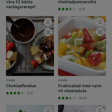
våra 11 bästa
chokladpannacotta
vardagsrecept!
(17)
20 MIN
20 MIN
Chokladfondue
Fruktsallad med varm
vit chokladsås
(13)
(241)