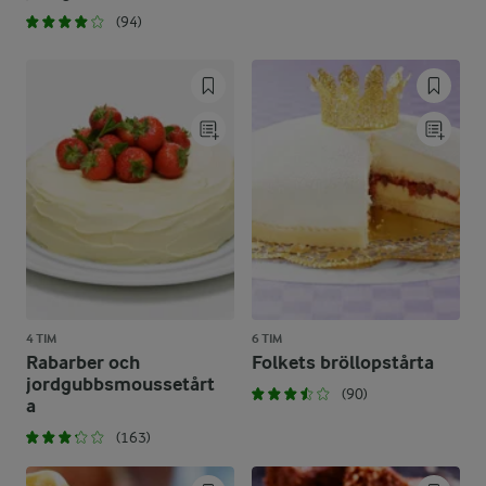
(94)
4 TIM
6 TIM
Rabarber och
Folkets bröllopstårta
jordgubbsmoussetårt
(90)
a
(163)