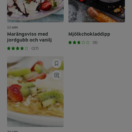
15 MIN
Marängsviss med
Mjölkchokladdipp
jordgubb och vanilj
(5)
(37)