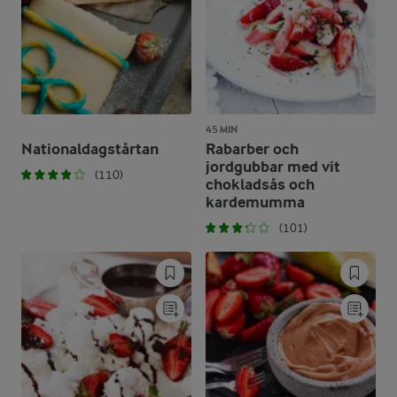
45 MIN
Nationaldagstårtan
Rabarber och
jordgubbar med vit
(110)
chokladsås och
kardemumma
(101)