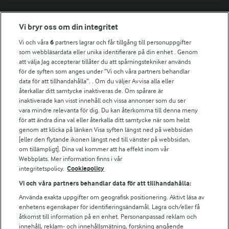
Fler Arlasajter
Vi bryr oss om din integritet
Vi och våra
6
partners lagrar och får tillgång till personuppgifter
För ägare
som webbläsardata eller unika identifierare på din enhet . Genom
att välja Jag accepterar tillåter du att spårningstekniker används
Arlas kundportal
för de syften som anges under ”Vi och våra partners behandlar
Arla.com
data för att tillhandahålla”. . Om du väljer Avvisa alla eller
Falbygdens Ost
återkallar ditt samtycke inaktiveras de. Om spårare är
Arla webbshop
inaktiverade kan visst innehåll och vissa annonser som du ser
vara mindre relevanta för dig. Du kan återkomma till denna meny
Bildbank
för att ändra dina val eller återkalla ditt samtycke när som helst
genom att klicka på länken Visa syften längst ned på webbsidan
[eller den flytande ikonen längst ned till vänster på webbsidan,
om tillämpligt]. Dina val kommer att ha effekt inom vår
Följ oss
Webbplats. Mer information finns i vår
integritetspolicy.
Cookiepolicy
Vi och våra partners behandlar data för att tillhandahålla:
Använda exakta uppgifter om geografisk positionering. Aktivt läsa av
enhetens egenskaper för identifieringsändamål. Lagra och/eller få
åtkomst till information på en enhet. Personanpassad reklam och
innehåll, reklam- och innehållsmätning, forskning angående