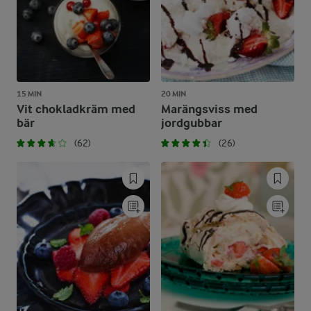
15 MIN
20 MIN
Vit chokladkräm med
Marängsviss med
bär
jordgubbar
(62)
(26)