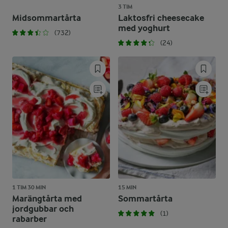
3 TIM
Midsommartårta
Laktosfri cheesecake
med yoghurt
(732)
(24)
1 TIM 30 MIN
15 MIN
Marängtårta med
Sommartårta
jordgubbar och
(1)
rabarber