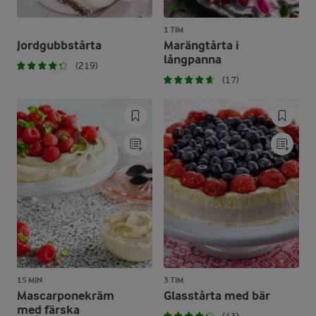
1 TIM
Jordgubbstårta
Marängtårta i
långpanna
(219)
(17)
15 MIN
3 TIM
Mascarponekräm
Glasstårta med bär
med färska