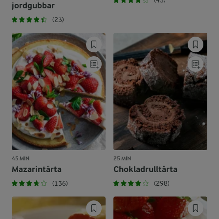
(43)
jordgubbar
(23)
45 MIN
25 MIN
Mazarintårta
Chokladrulltårta
(136)
(298)