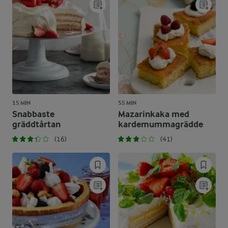
15 MIN
55 MIN
Snabbaste
Mazarinkaka med
gräddtårtan
kardemummagrädde
(16)
(41)