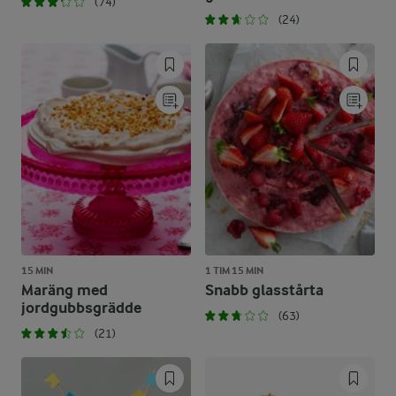
(74)
(24)
15 MIN
1 TIM 15 MIN
Maräng med
Snabb glasstårta
jordgubbsgrädde
(63)
(21)