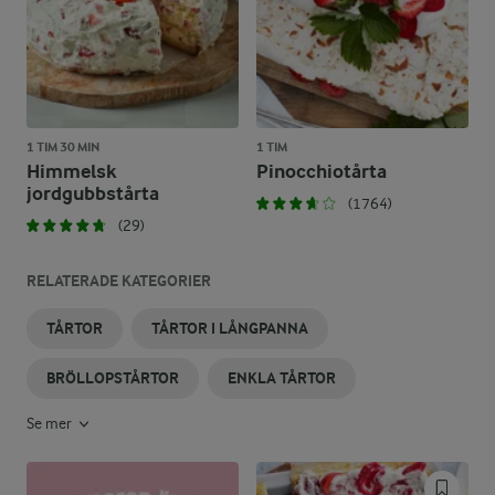
1 TIM 30 MIN
1 TIM
Himmelsk
Pinocchiotårta
jordgubbstårta
(1764)
(29)
RELATERADE KATEGORIER
TÅRTOR
TÅRTOR I LÅNGPANNA
BRÖLLOPSTÅRTOR
ENKLA TÅRTOR
Se mer