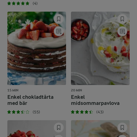
(4)
15 MIN
20 MIN
Enkel chokladtårta
Enkel
med bär
midsommarpavlova
(55)
(43)