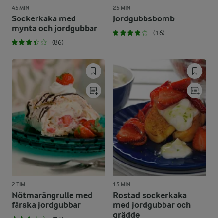
45 MIN
25 MIN
Sockerkaka med
Jordgubbsbomb
mynta och jordgubbar
(16)
(86)
2 TIM
15 MIN
Nötmarängrulle med
Rostad sockerkaka
färska jordgubbar
med jordgubbar och
grädde