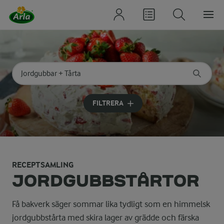
Sök på kategori eller ingrediens
Skriv in sökord för att få förslag
FILTRERA
RECEPTSAMLING
JORDGUBBSTÅRTOR
Få bakverk säger sommar lika tydligt som en himmelsk
jordgubbstårta med skira lager av grädde och färska