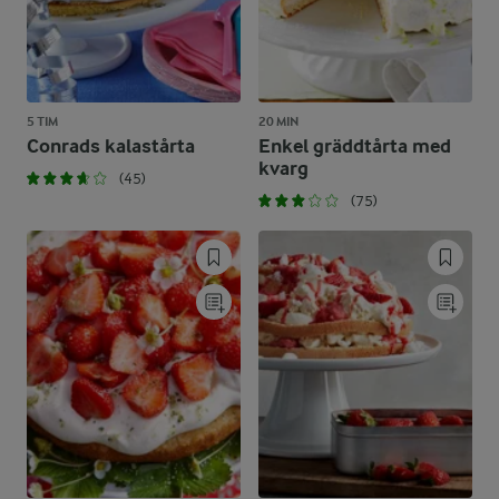
5 TIM
20 MIN
Conrads kalastårta
Enkel gräddtårta med
kvarg
(45)
(75)