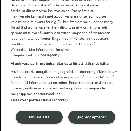
För ägare
data för att tillhandahålla”. . Om du väljer Avvisa alla eller
Arlas kundportal
återkallar ditt samtycke inaktiveras de. Om spårare är
Arla.com
inaktiverade kan visst innehåll och vissa annonser som du ser
vara mindre relevanta för dig. Du kan återkomma till denna meny
Falbygdens Ost
för att ändra dina val eller återkalla ditt samtycke när som helst
Arla webbshop
genom att klicka på länken Visa syften längst ned på webbsidan
Bildbank
[eller den flytande ikonen längst ned till vänster på webbsidan,
om tillämpligt]. Dina val kommer att ha effekt inom vår
Webbplats. Mer information finns i vår
integritetspolicy.
Cookiepolicy
Följ oss
Vi och våra partners behandlar data för att tillhandahålla:
Använda exakta uppgifter om geografisk positionering. Aktivt läsa av
enhetens egenskaper för identifieringsändamål. Lagra och/eller få
åtkomst till information på en enhet. Personanpassad reklam och
innehåll, reklam- och innehållsmätning, forskning angående
målgrupp och tjänsteutveckling.
Lista över partner (leverantörer)
© 2026 Arla Foods
Avvisa alla
Jag accepterar
Ändra cookie-inställningar