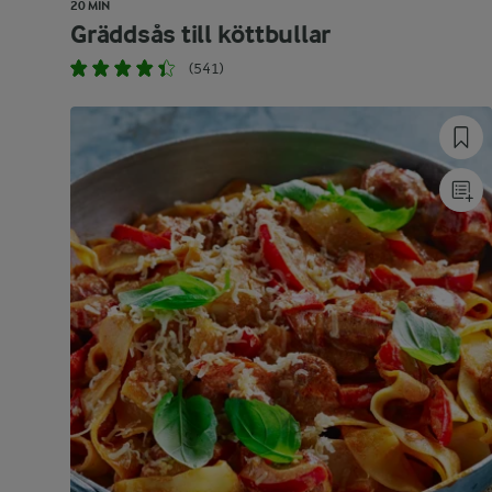
20 MIN
Gräddsås till köttbullar
(541)