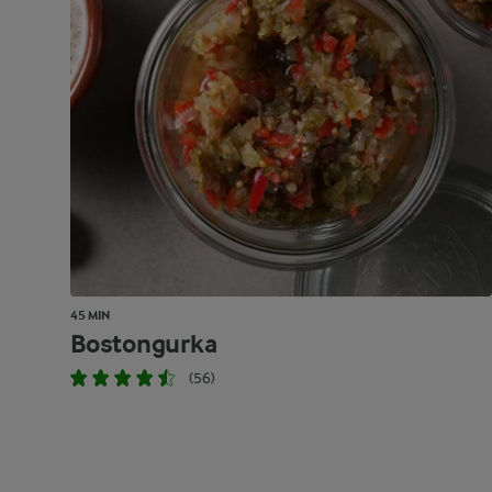
45 MIN
Bostongurka
(56)