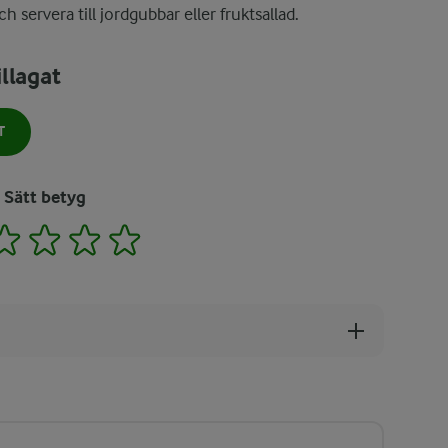
h servera till jordgubbar eller fruktsallad.
llagat
T
Sätt betyg
2
3
4
5