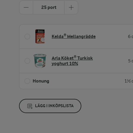
25 port
Kelda® Mellangrädde
6 
Arla Köket® Turkisk
5 
yoghurt 10%
Honung
1½ d
LÄGG I INKÖPSLISTA