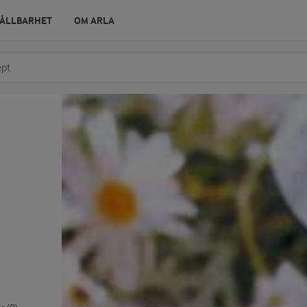
ÅLLBARHET
OM ARLA
r ingrediens
t få förslag