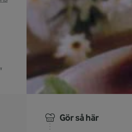
 (0)
UT
Gör så här