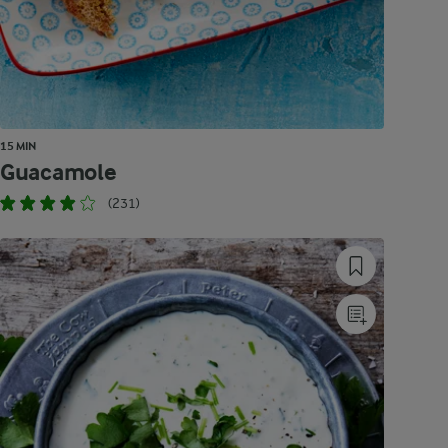
15 MIN
Guacamole
(231)