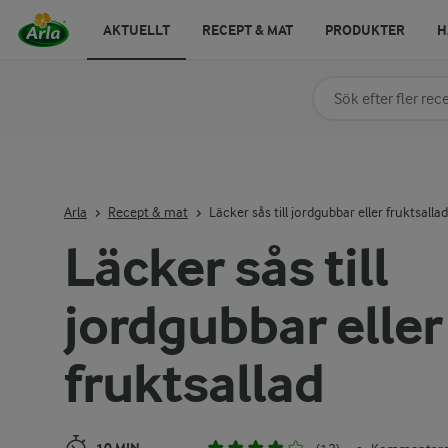
AKTUELLT
RECEPT & MAT
PRODUKTER
H
Sök på kategori elle
Skriv in sökord för at
Arla
Recept & mat
Läcker sås till jordgubbar eller fruktsallad
Läcker sås till
jordgubbar eller
fruktsallad