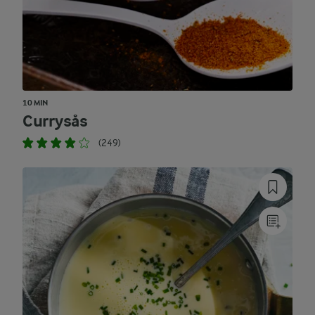
10 MIN
Currysås
(249)