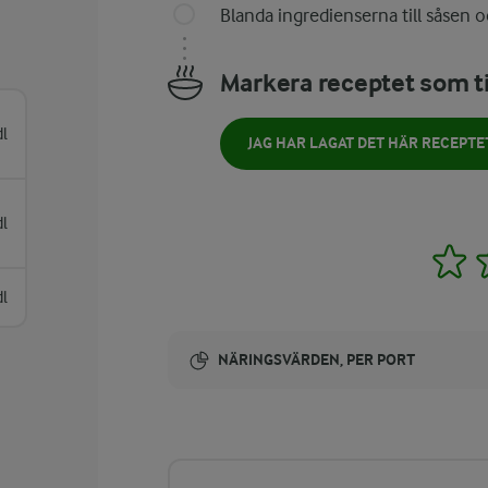
Blanda ingredienserna till såsen oc
Markera receptet som ti
dl
JAG HAR LAGAT DET HÄR RECEPTE
dl
1
l
NÄRINGSVÄRDEN, PER PORT
Energi:
115 kcal