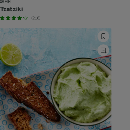
20 MIN
Tzatziki
(218)