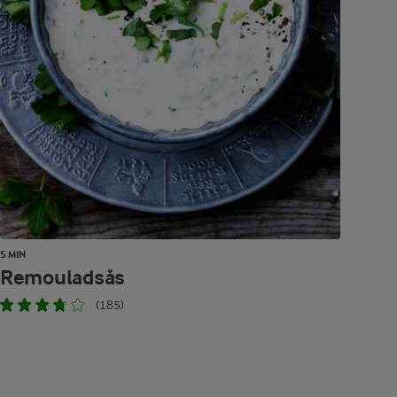
5 MIN
Remouladsås
(185)