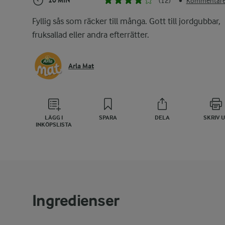
10 MIN
(12)
Kommentarer
•
Fyllig sås som räcker till många. Gott till jordgubbar,
fruksallad eller andra efterrätter.
Arla Mat
LÄGG I
SPARA
DELA
SKRIV 
INKÖPSLISTA
Ingredienser