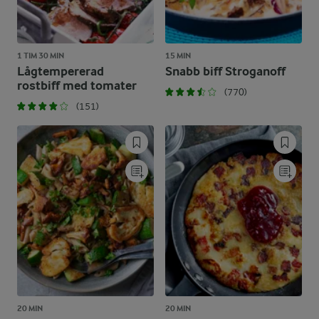
1 TIM 30 MIN
15 MIN
Lågtempererad
Snabb biff Stroganoff
rostbiff med tomater
(770)
(151)
20 MIN
20 MIN