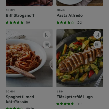
40 MIN
30 MIN
Biff Stroganoff
Pasta Alfredo
(6)
(60)
50 MIN
1 TIM
Spaghetti med
Fläskytterfilé i ugn
köttfärssås
(10)
(859)