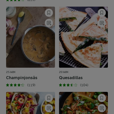
25 MIN
20 MIN
Champinjonsås
Quesadillas
(119)
(104)