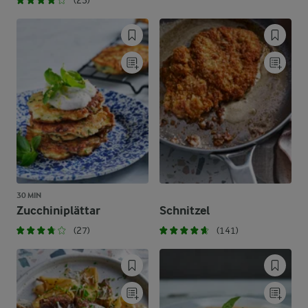
(23)
30 MIN
Zucchiniplättar
Schnitzel
(27)
(141)