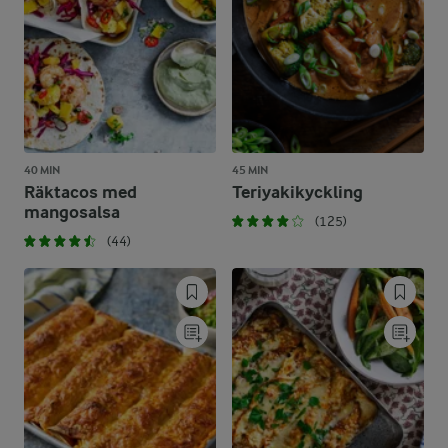
40 MIN
45 MIN
Räktacos med
Teriyakikyckling
mangosalsa
(125)
(44)