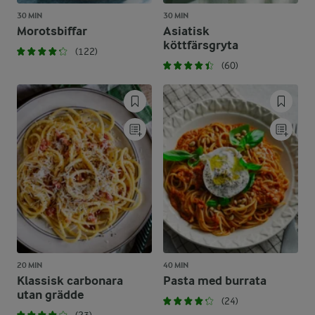
30 MIN
30 MIN
Morotsbiffar
Asiatisk
köttfärsgryta
(122)
(60)
20 MIN
40 MIN
Klassisk carbonara
Pasta med burrata
utan grädde
(24)