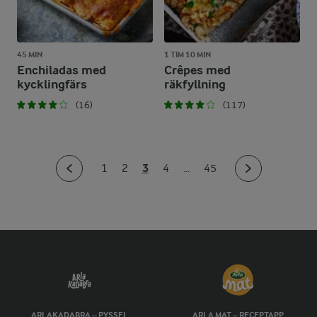
45 MIN
1 TIM 10 MIN
Enchiladas med
Crêpes med
kycklingfärs
räkfyllning
(16)
(117)
3
1
2
4
...
45
ARLAKADABRA – PYSSEL
ARLA MAT – RECEPTAPP