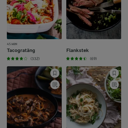
45 MIN
Tacogratäng
Flankstek
(332)
(69)