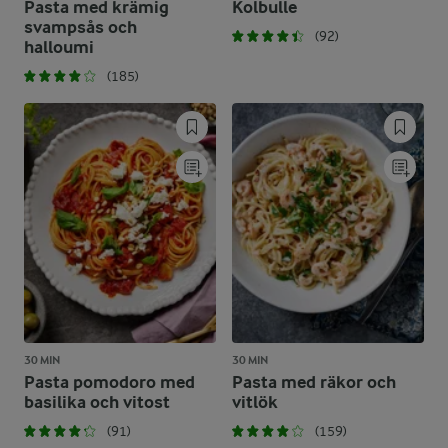
Pasta med krämig
Kolbulle
svampsås och
(92)
halloumi
(185)
30 MIN
30 MIN
Pasta pomodoro med
Pasta med räkor och
basilika och vitost
vitlök
(91)
(159)