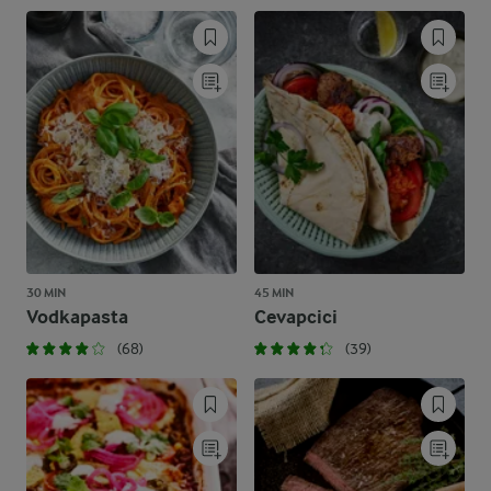
30 MIN
45 MIN
Vodkapasta
Cevapcici
(68)
(39)