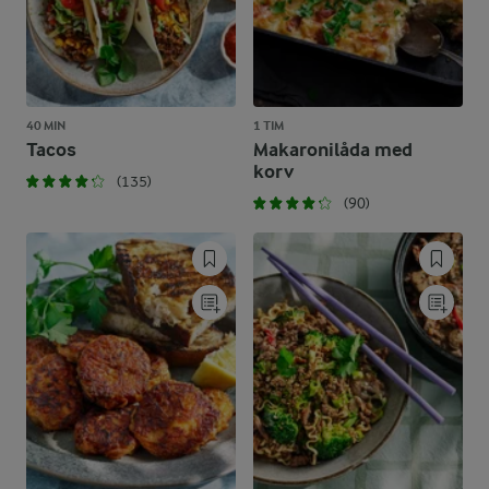
40 MIN
1 TIM
Tacos
Makaronilåda med
korv
(135)
(90)