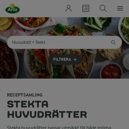
Sök på kategori eller ingrediens
Skriv in sökord för att få förslag
FILTRERA
RECEPTSAMLING
STEKTA
HUVUDRÄTTER
Stekta huvudrätter passar utmärkt till både intima