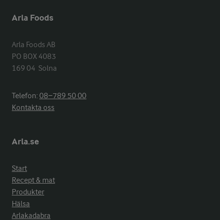
Arla Foods
Arla Foods AB

PO BOX 4083

169 04  Solna
Telefon:
08−789 50 00
Kontakta oss
Arla.se
Start
Recept & mat
Produkter
Hälsa
Arlakadabra