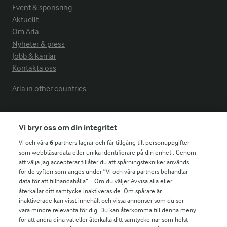
Event & sponsring
Aktuellt
Om Arla
Nyheter & press
Jobb & karriär
Kontakta oss
Arla in other countries
Fler Arlasajter
Vi bryr oss om din integritet
Vi och våra
6
partners lagrar och får tillgång till personuppgifter
För ägare
som webbläsardata eller unika identifierare på din enhet . Genom
att välja Jag accepterar tillåter du att spårningstekniker används
Arlas kundportal
för de syften som anges under ”Vi och våra partners behandlar
Arla.com
data för att tillhandahålla”. . Om du väljer Avvisa alla eller
Falbygdens Ost
återkallar ditt samtycke inaktiveras de. Om spårare är
Arla webbshop
inaktiverade kan visst innehåll och vissa annonser som du ser
vara mindre relevanta för dig. Du kan återkomma till denna meny
Bildbank
för att ändra dina val eller återkalla ditt samtycke när som helst