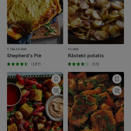
1 TIM 10 MIN
45 MIN
Shepherd’s Pie
Råstekt potatis
(187)
(53)