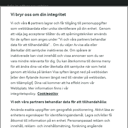
Arla in other countries
Vi bryr oss om din integritet
Vi och våra
6
partners lagrar och får tillgång till personuppgifter
Fler Arlasajter
som webbläsardata eller unika identifierare på din enhet . Genom
att välja Jag accepterar tillåter du att spårningstekniker används
för de syften som anges under ”Vi och våra partners behandlar
För ägare
data för att tillhandahålla”. . Om du väljer Avvisa alla eller
Arlas kundportal
återkallar ditt samtycke inaktiveras de. Om spårare är
Arla.com
inaktiverade kan visst innehåll och vissa annonser som du ser
vara mindre relevanta för dig. Du kan återkomma till denna meny
Falbygdens Ost
för att ändra dina val eller återkalla ditt samtycke när som helst
Arla webbshop
genom att klicka på länken Visa syften längst ned på webbsidan
Bildbank
[eller den flytande ikonen längst ned till vänster på webbsidan,
om tillämpligt]. Dina val kommer att ha effekt inom vår
Webbplats. Mer information finns i vår
integritetspolicy.
Cookiepolicy
Följ oss
Vi och våra partners behandlar data för att tillhandahålla:
Använda exakta uppgifter om geografisk positionering. Aktivt läsa av
enhetens egenskaper för identifieringsändamål. Lagra och/eller få
åtkomst till information på en enhet. Personanpassad reklam och
innehåll, reklam- och innehållsmätning, forskning angående