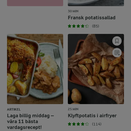
30 MIN
Fransk potatissallad
(85)
25 MIN
ARTIKEL
Laga billig middag –
Klyftpotatis i airfryer
våra 11 bästa
(114)
vardagsrecept!