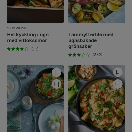
1 TIM 20 MIN
Hel kyckling i ugn
Lammytterfilé med
med vitlökssmör
ugnsbakade
grönsaker
(13)
(232)