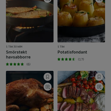
1 TIM 30 MIN
1 TIM
Smörstekt
Potatisfondant
havsabborre
(17)
(6)