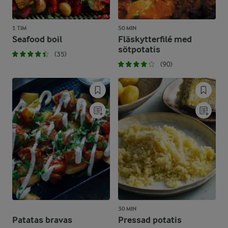
1 TIM
50 MIN
Seafood boil
Fläskytterfilé med
sötpotatis
(35)
(90)
30 MIN
Patatas bravas
Pressad potatis