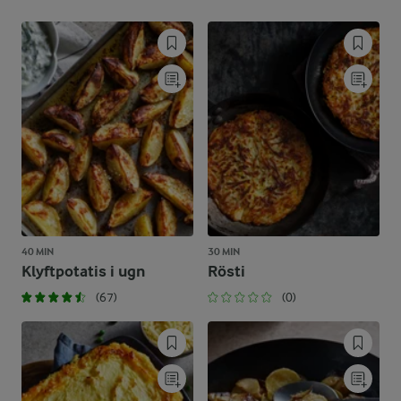
40 MIN
30 MIN
Klyftpotatis i ugn
Rösti
(67)
(0)