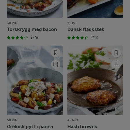
30 MIN
3 TIM
Torskrygg med bacon
Dansk fläskstek
(50)
(23)
50 MIN
45 MIN
Grekisk pytt i panna
Hash browns