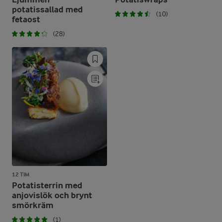
potatissallad med
(10)
fetaost
(28)
12 TIM
Potatisterrin med
anjovislök och brynt
smörkräm
(1)