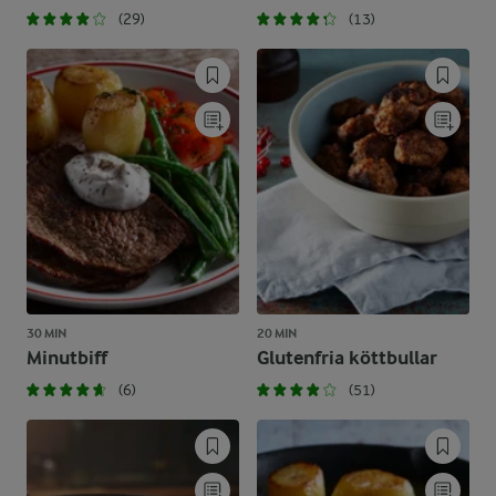
(29)
(13)
30 MIN
20 MIN
Minutbiff
Glutenfria köttbullar
(6)
(51)