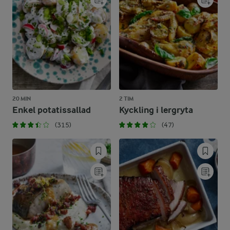
20 MIN
2 TIM
Enkel potatissallad
Kyckling i lergryta
(315)
(47)