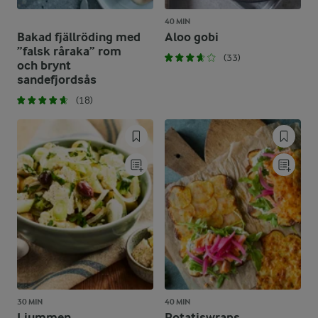
40 MIN
Bakad fjällröding med
Aloo gobi
”falsk råraka” rom
(33)
och brynt
sandefjordsås
(18)
30 MIN
40 MIN
Ljummen
Potatiswraps