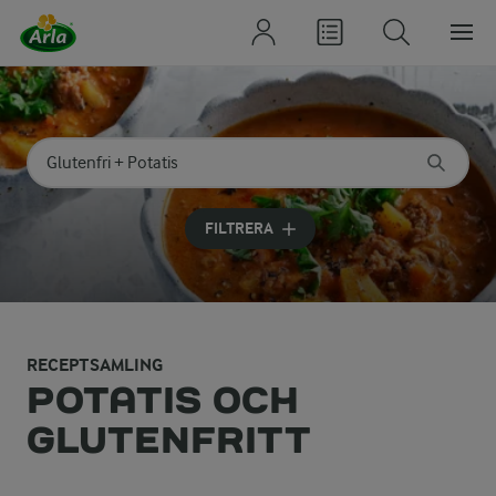
Sök på kategori eller ingrediens
Skriv in sökord för att få förslag
FILTRERA
RECEPTSAMLING
POTATIS OCH
GLUTENFRITT