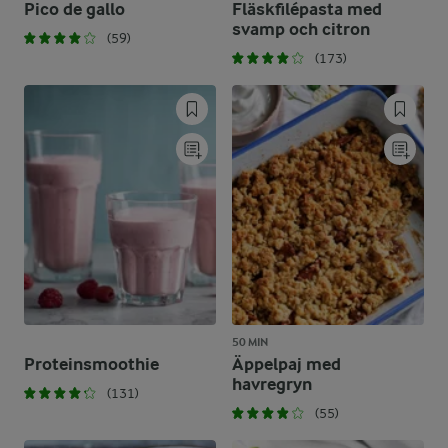
Pico de gallo
Fläskfilépasta med
svamp och citron
(59)
(173)
50 MIN
Proteinsmoothie
Äppelpaj med
havregryn
(131)
(55)