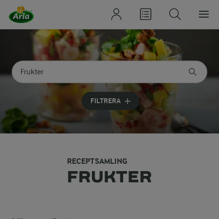
Sök på kategori eller ingrediens
Skriv in sökord för att få förslag
FILTRERA
RECEPTSAMLING
FRUKTER