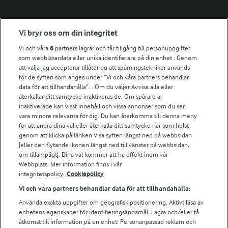
Fler Arlasajter
Vi bryr oss om din integritet
Vi och våra
6
partners lagrar och får tillgång till personuppgifter
För ägare
som webbläsardata eller unika identifierare på din enhet . Genom
att välja Jag accepterar tillåter du att spårningstekniker används
Arlas kundportal
för de syften som anges under ”Vi och våra partners behandlar
Arla.com
data för att tillhandahålla”. . Om du väljer Avvisa alla eller
Falbygdens Ost
återkallar ditt samtycke inaktiveras de. Om spårare är
Arla webbshop
inaktiverade kan visst innehåll och vissa annonser som du ser
vara mindre relevanta för dig. Du kan återkomma till denna meny
Bildbank
för att ändra dina val eller återkalla ditt samtycke när som helst
genom att klicka på länken Visa syften längst ned på webbsidan
[eller den flytande ikonen längst ned till vänster på webbsidan,
om tillämpligt]. Dina val kommer att ha effekt inom vår
Följ oss
Webbplats. Mer information finns i vår
integritetspolicy.
Cookiepolicy
Vi och våra partners behandlar data för att tillhandahålla:
Använda exakta uppgifter om geografisk positionering. Aktivt läsa av
enhetens egenskaper för identifieringsändamål. Lagra och/eller få
åtkomst till information på en enhet. Personanpassad reklam och