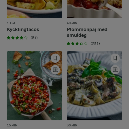
1 TIM
40 MIN
Kycklingtacos
Plommonpaj med
smuldeg
(81)
(251)
15 MIN
30 MIN