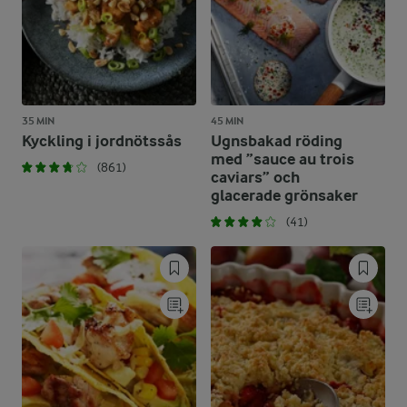
35 MIN
45 MIN
Kyckling i jordnötssås
Ugnsbakad röding
med ”sauce au trois
(861)
caviars” och
glacerade grönsaker
(41)