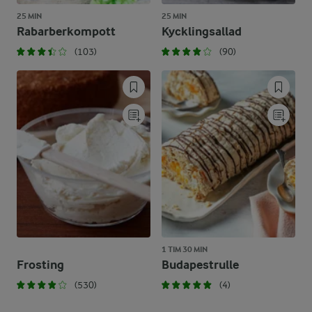
25 MIN
25 MIN
Rabarberkompott
Kycklingsallad
(103)
(90)
1 TIM 30 MIN
Frosting
Budapestrulle
(530)
(4)