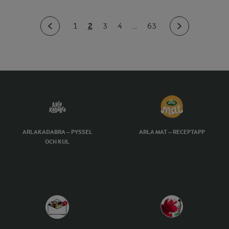
2
1
3
4
...
63
ARLAKADABRA – PYSSEL
ARLA MAT – RECEPTAPP
OCH KUL