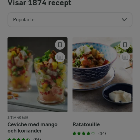
Visar
1874
recept
Popularitet
2 TIM 40 MIN
Ceviche med mango
Ratatouille
och koriander
(34)
(56)