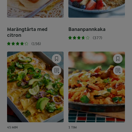
Marängtårta med
Bananpannkaka
citron
(377)
(156)
45 MIN
1 TIM