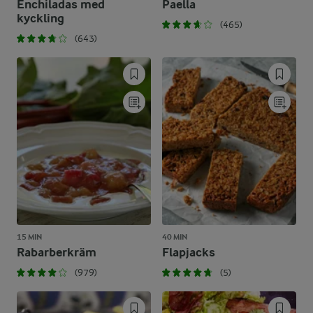
Enchiladas med
Paella
kyckling
(465)
(643)
15 MIN
40 MIN
Rabarberkräm
Flapjacks
(979)
(5)