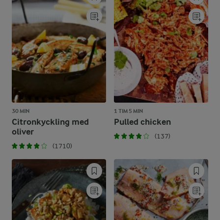
30 MIN
1 TIM 5 MIN
Citronkyckling med
Pulled chicken
oliver
(137)
(1710)