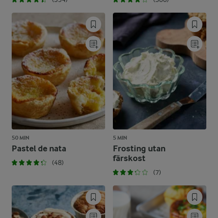
50 MIN
5 MIN
Pastel de nata
Frosting utan
färskost
(48)
(7)