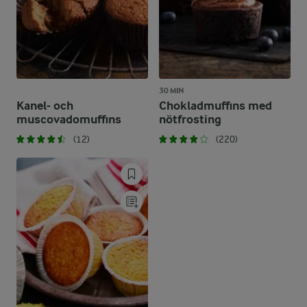
30 MIN
Kanel- och
Chokladmuffins med
muscovadomuffins
nötfrosting
(12)
(220)