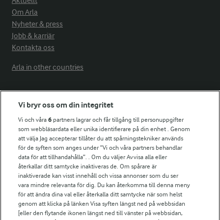
Aktuellt
Om Arla
Nyheter & press
Jobb & karriär
Kontakta oss
Arla in other countries
Fler Arlasajter
Vi bryr oss om din integritet
Vi och våra
6
partners lagrar och får tillgång till personuppgifter
För ägare
som webbläsardata eller unika identifierare på din enhet . Genom
att välja Jag accepterar tillåter du att spårningstekniker används
Arlas kundportal
för de syften som anges under ”Vi och våra partners behandlar
Arla.com
data för att tillhandahålla”. . Om du väljer Avvisa alla eller
Falbygdens Ost
återkallar ditt samtycke inaktiveras de. Om spårare är
Arla webbshop
inaktiverade kan visst innehåll och vissa annonser som du ser
vara mindre relevanta för dig. Du kan återkomma till denna meny
Bildbank
för att ändra dina val eller återkalla ditt samtycke när som helst
genom att klicka på länken Visa syften längst ned på webbsidan
[eller den flytande ikonen längst ned till vänster på webbsidan,