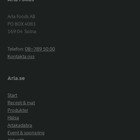
Arla Foods AB

PO BOX 4083

169 04  Solna
Telefon:
08−789 50 00
Kontakta oss
Arla.se
Start
Recept & mat
Produkter
Hälsa
Arlakadabra
Event & sponsring