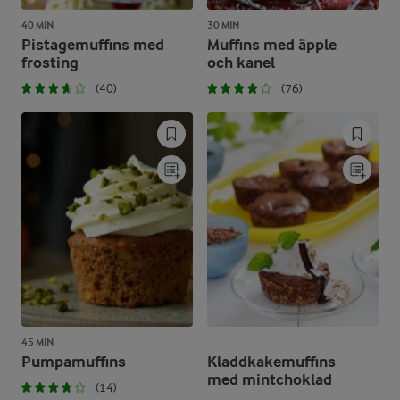
40 MIN
30 MIN
Pistagemuffins med
Muffins med äpple
frosting
och kanel
(40)
(76)
45 MIN
Pumpamuffins
Kladdkakemuffins
med mintchoklad
(14)