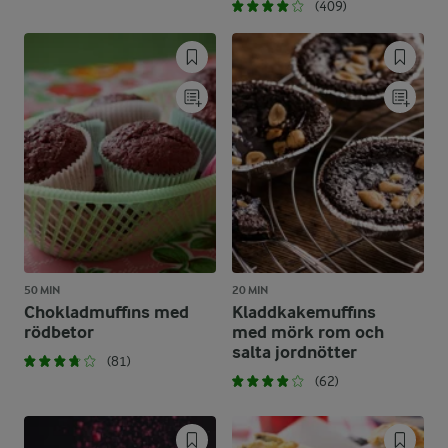
(409)
50 MIN
20 MIN
Chokladmuffins med
Kladdkakemuffins
rödbetor
med mörk rom och
salta jordnötter
(81)
(62)