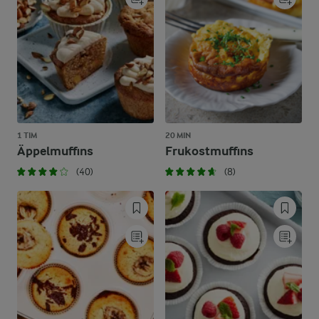
1 TIM
20 MIN
Äppelmuffins
Frukostmuffins
(40)
(8)