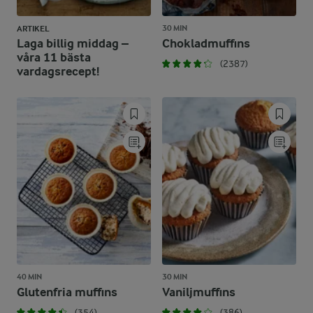
30 MIN
ARTIKEL
Laga billig middag –
Chokladmuffins
våra 11 bästa
(2387)
vardagsrecept!
40 MIN
30 MIN
Glutenfria muffins
Vaniljmuffins
(354)
(386)