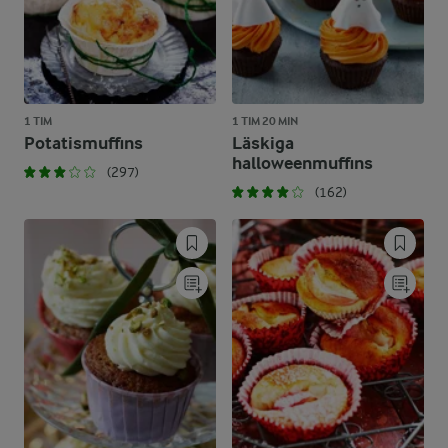
1 TIM
1 TIM 20 MIN
Potatismuffins
Läskiga
halloweenmuffins
(297)
(162)