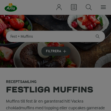
Sök på kategori eller ingrediens
Skriv in sökord för att få förslag
FILTRERA
RECEPTSAMLING
FESTLIGA MUFFINS
Muffins till fest är en garanterad hit! Vackra
chokladmuffins med topping eller cupcakes garnerade