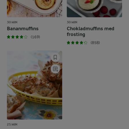
30 MIN
30 MIN
Bananmuffins
Chokladmuffins med
frosting
(169)
(858)
25 MIN