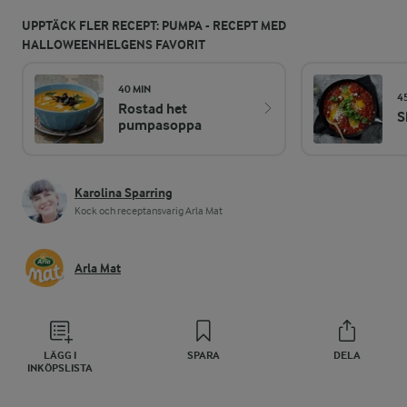
UPPTÄCK FLER RECEPT: PUMPA - RECEPT MED
HALLOWEENHELGENS FAVORIT
40 MIN
4
Rostad het
S
pumpasoppa
Karolina Sparring
Kock och receptansvarig Arla Mat
Arla Mat
LÄGG I
SPARA
DELA
INKÖPSLISTA