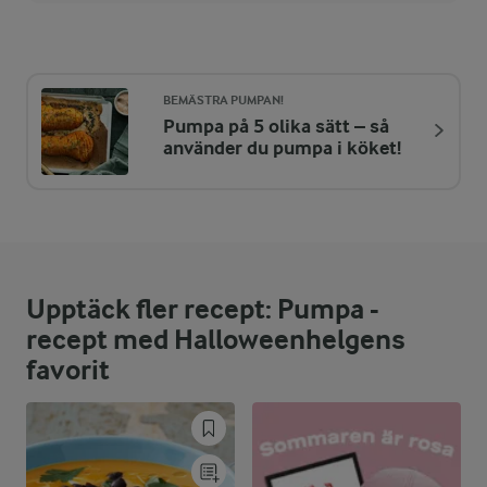
Energi:
361 kcal
BEMÄSTRA PUMPAN!
Pumpa på 5 olika sätt – så
ENERGIDISTRIBUTION %
NÄRINGSVÄRDEN PER ST
använder du pumpa i köket!
-
2,1 g
Fiber:
4,4 %
3,9 g
Protein:
Upptäck fler recept: Pumpa -
44,8 %
18,3 g
Fett:
recept med Halloweenhelgens
favorit
50,8 %
45,2 g
Kolhydrater: