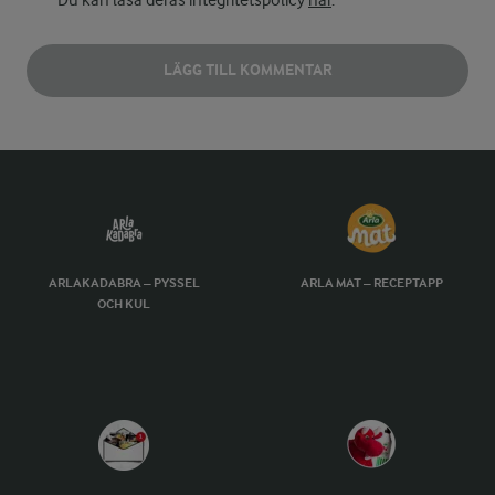
Du kan läsa deras integritetspolicy
här
.
LÄGG TILL KOMMENTAR
ARLAKADABRA – PYSSEL
ARLA MAT – RECEPTAPP
OCH KUL