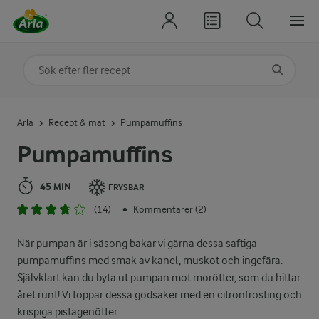
Sök på kategori eller ingrediens
Skriv in sökord för att få förslag
Arla
Recept & mat
Pumpamuffins
Pumpamuffins
45 MIN
FRYSBAR
(14)
Kommentarer (2)
•
När pumpan är i säsong bakar vi gärna dessa saftiga
pumpamuffins med smak av kanel, muskot och ingefära.
Självklart kan du byta ut pumpan mot morötter, som du hittar
året runt! Vi toppar dessa godsaker med en citronfrosting och
krispiga pistagenötter.