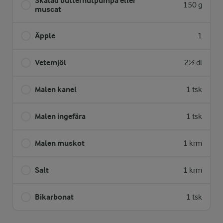
Skalad butternutpumpa eller
150 g
muscat
Äpple
1
Vetemjöl
2½ dl
Malen kanel
1 tsk
Malen ingefära
1 tsk
Malen muskot
1 krm
Salt
1 krm
Bikarbonat
1 tsk