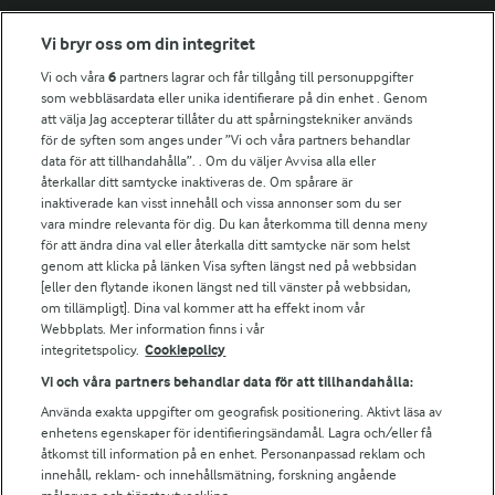
Vi bryr oss om din integritet
Fler Arlasajter
Vi och våra
6
partners lagrar och får tillgång till personuppgifter
som webbläsardata eller unika identifierare på din enhet . Genom
att välja Jag accepterar tillåter du att spårningstekniker används
För ägare
för de syften som anges under ”Vi och våra partners behandlar
Arlas kundportal
data för att tillhandahålla”. . Om du väljer Avvisa alla eller
Arla.com
återkallar ditt samtycke inaktiveras de. Om spårare är
Falbygdens Ost
inaktiverade kan visst innehåll och vissa annonser som du ser
vara mindre relevanta för dig. Du kan återkomma till denna meny
Arla webbshop
för att ändra dina val eller återkalla ditt samtycke när som helst
Bildbank
genom att klicka på länken Visa syften längst ned på webbsidan
[eller den flytande ikonen längst ned till vänster på webbsidan,
om tillämpligt]. Dina val kommer att ha effekt inom vår
Webbplats. Mer information finns i vår
Följ oss
integritetspolicy.
Cookiepolicy
Vi och våra partners behandlar data för att tillhandahålla:
Använda exakta uppgifter om geografisk positionering. Aktivt läsa av
enhetens egenskaper för identifieringsändamål. Lagra och/eller få
åtkomst till information på en enhet. Personanpassad reklam och
innehåll, reklam- och innehållsmätning, forskning angående