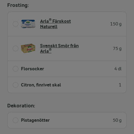
Frosting:
Arla® Färskost
150 g
Naturell
Svenskt Smör från
75 g
Arla®
Florsocker
4 dl
Citron, finrivet skal
1
Dekoration:
Pistagenötter
50 g