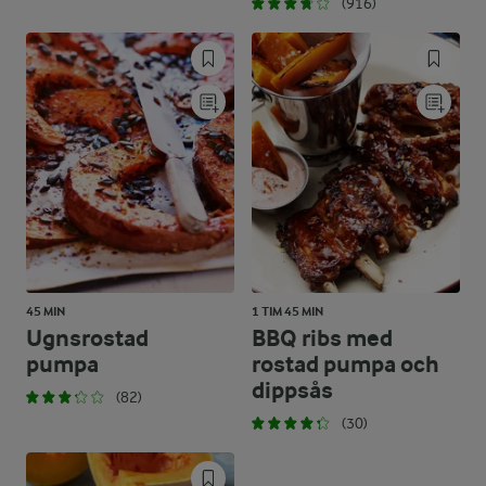
(916)
45 MIN
1 TIM 45 MIN
Ugnsrostad
BBQ ribs med
pumpa
rostad pumpa och
dippsås
(82)
(30)