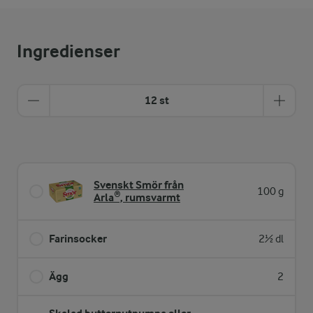
Ingredienser
12 st
Svenskt Smör från
100 g
Arla®, rumsvarmt
Farinsocker
2½ dl
Ägg
2