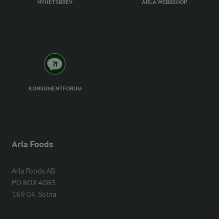
NYHETSBREV
ARLA WEBBSHOP
KONSUMENTFORUM
Arla Foods
Arla Foods AB

PO BOX 4083

169 04  Solna