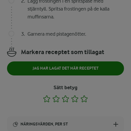
Lägg frostingen i en spritspåse med
stjärntyll. Spritsa frostingen på de kalla
muffinsarna.
Garnera med pistagenötter.
Markera receptet som tillagat
JAG HAR LAGAT DET HÄR RECEPTET
Sätt betyg
1
2
3
4
5
NÄRINGSVÄRDEN, PER ST