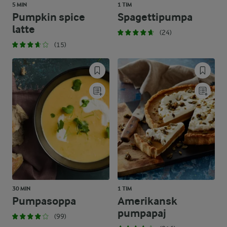
5 MIN
1 TIM
Pumpkin spice
Spagettipumpa
latte
(24)
(15)
30 MIN
1 TIM
Pumpasoppa
Amerikansk
pumpapaj
(99)