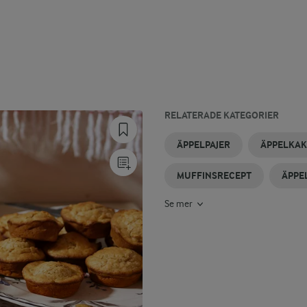
RELATERADE KATEGORIER
KLADDKAKEMUFFINS
CHOKLADMUFFINS
ÄPPELCHUTNEY
ÄPPELKAKA
ÄPPLE
ÄPPLE
ÄPPELPAJER
ÄPPELKA
I
+
LÅNGPANNA
KRÄM
MUFFINSRECEPT
ÄPPE
Se mer