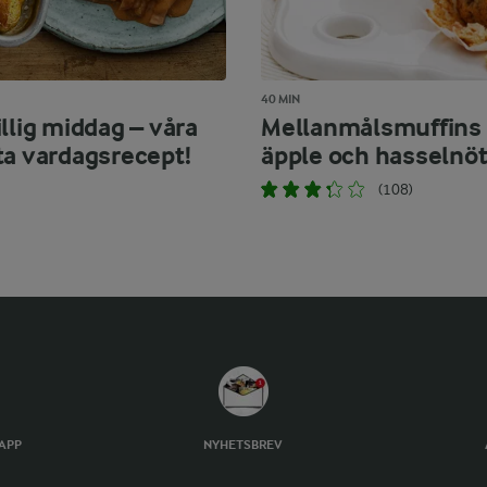
40 MIN
llig middag – våra
Mellanmålsmuffins
ta vardagsrecept!
äpple och hasselnöt
(108)
TAPP
NYHETSBREV