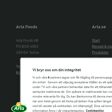
Arla Foods
Arla.se
Arla Foods AB

Start
PO BOX 4083

Recept & m
169 04  Solna
Produkter
Hälsa
Arlakadabra
Telefon:
08−789 50 00
Vi bryr oss om din integritet
Event & spo
Kontakta oss
Aktuellt
Vi och våra
6
partners lagrar och får tillgång till personuppg
din enhet . Genom att välja Jag accepterar tillåter du att s
Om Arla
under ”Vi och våra partners behandlar data för att tillhandahål
Nyheter & p
samtycke inaktiveras de. Om spårare är inaktiverade kan vis
Jobb & karri
mindre relevanta för dig. Du kan återkomma till denna meny f
Kontakta os
när som helst genom att klicka på länken Visa syften längst
ned till vänster på webbsidan, om tillämpligt]. Dina val ko
information finns i vår integritetspolicy.
Cookiepolicy