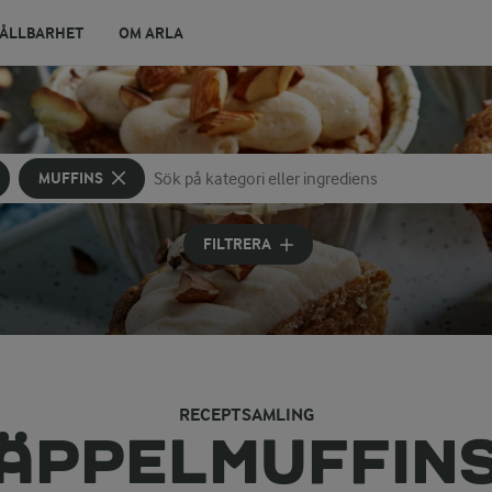
ÅLLBARHET
OM ARLA
MUFFINS
Sök på kategori eller ingrediens
Skriv in sökord för att få förslag
FILTRERA
RECEPTSAMLING
ÄPPELMUFFIN