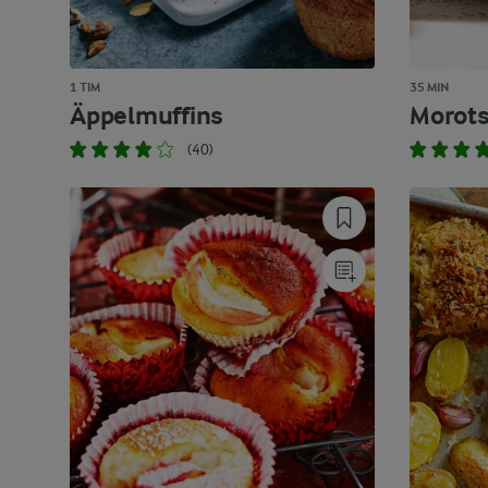
1 TIM
35 MIN
Äppelmuffins
Morots
(40)