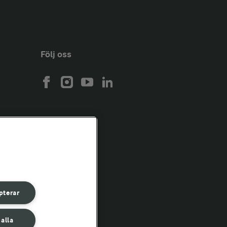
Följ oss
pterar
 alla