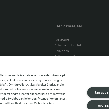
Fler Arlasajter
För ägare
at
Arlas kundportal
Arla.com
Falbygdens Ost
Arla webbshop
nsring
Bildbank
ifter som webbläsardata eller unika identifierare på
pårningstekniker används för de syften som anges
la”. . Om du väljer Avvisa alla eller återkallar ditt
ress
st innehåll och vissa annonser som du ser vara
är
Jag acce
ör att ändra dina val eller återkalla ditt samtycke
s
 ned på webbsidan [eller den flytande ikonen längst
mmer att ha effekt inom vår Webbplats. Mer
Avvisa