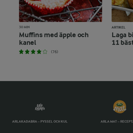
30 MIN
ARTIKEL
Muffins med äpple och
Laga bi
kanel
11 bäs
(76)
ARLAKADABRA – PYSSEL OCH KUL
ARLA MAT – RECEP