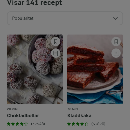
Visar
141
recept
Popularitet
20 MIN
30 MIN
Chokladbollar
Kladdkaka
(37548)
(33670)