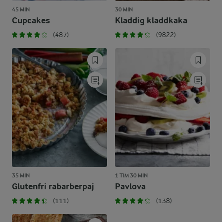
45 MIN
30 MIN
Cupcakes
Kladdig kladdkaka
(487)
(9822)
35 MIN
1 TIM 30 MIN
Glutenfri rabarberpaj
Pavlova
(111)
(138)