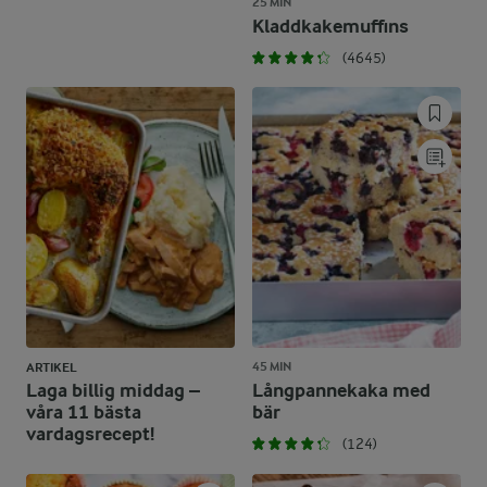
25 MIN
Kladdkakemuffins
(4645)
45 MIN
ARTIKEL
Laga billig middag –
Långpannekaka med
våra 11 bästa
bär
vardagsrecept!
(124)