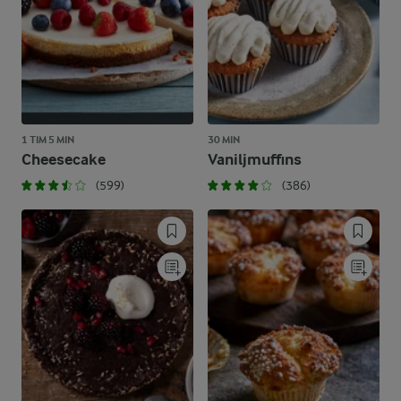
1 TIM 5 MIN
30 MIN
Cheesecake
Vaniljmuffins
(599)
(386)