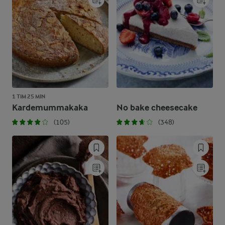
1 TIM 25 MIN
Kardemummakaka
No bake cheesecake
(105)
(348)