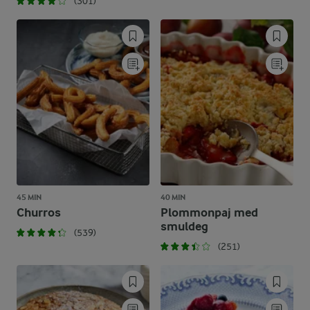
(301)
45 MIN
40 MIN
Churros
Plommonpaj med
smuldeg
(539)
(251)