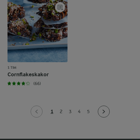
1 TIM
Cornflakeskakor
(66)
1
2
3
4
5