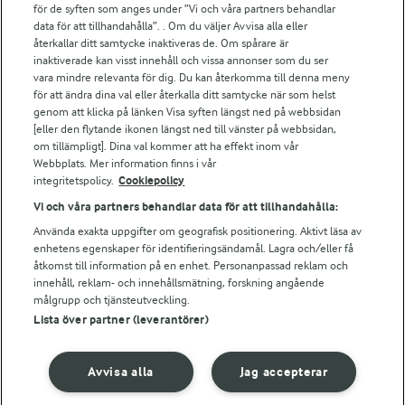
för de syften som anges under ”Vi och våra partners behandlar
Arla.com
data för att tillhandahålla”. . Om du väljer Avvisa alla eller
Falbygdens Ost
återkallar ditt samtycke inaktiveras de. Om spårare är
Arla webbshop
inaktiverade kan visst innehåll och vissa annonser som du ser
vara mindre relevanta för dig. Du kan återkomma till denna meny
Bildbank
för att ändra dina val eller återkalla ditt samtycke när som helst
genom att klicka på länken Visa syften längst ned på webbsidan
[eller den flytande ikonen längst ned till vänster på webbsidan,
om tillämpligt]. Dina val kommer att ha effekt inom vår
Följ oss
Webbplats. Mer information finns i vår
integritetspolicy.
Cookiepolicy
Vi och våra partners behandlar data för att tillhandahålla:
Använda exakta uppgifter om geografisk positionering. Aktivt läsa av
enhetens egenskaper för identifieringsändamål. Lagra och/eller få
åtkomst till information på en enhet. Personanpassad reklam och
innehåll, reklam- och innehållsmätning, forskning angående
målgrupp och tjänsteutveckling.
Lista över partner (leverantörer)
© 2026 Arla Foods
Ändra cookie-inställningar
Avvisa alla
Jag accepterar
Integritetspolicy