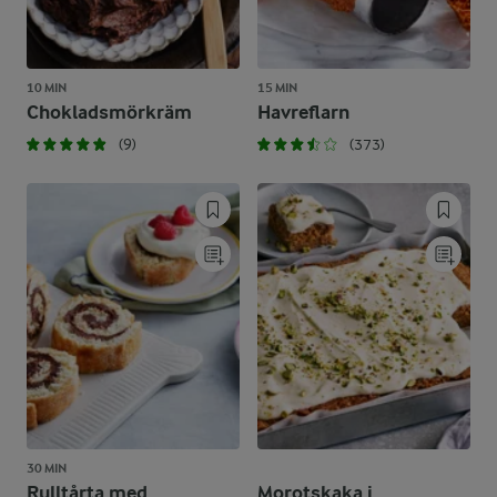
10 MIN
15 MIN
Chokladsmörkräm
Havreflarn
(9)
(373)
30 MIN
Rulltårta med
Morotskaka i