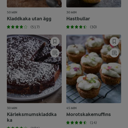
50 MIN
30 MIN
Kladdkaka utan ägg
Hastbullar
(517)
(30)
30 MIN
45 MIN
Kärleksmumskladdka
Morotskakemuffins
ka
(14)