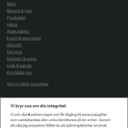
Start
Recept & mat
Produkter
Hälsa
Arlakadabra
Event & sponsring
Aktuellt
Om Arla
Nyheter & press
Jobb & karriär
Kontakta oss
Arla in other countries
Fler Arlasajter
Vi bryr oss om din integritet
Vi och våra
6
partners lagrar och får tillgång till personuppgifter
För ägare
som webbläsardata eller unika identifierare på din enhet . Genom
att välja Jag accepterar tillåter du att spårningstekniker används
Arlas kundportal