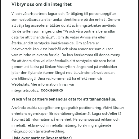
Fler Arlasajter
Vi bryr oss om din integritet
Vi och våra
6
partners lagrar och får tillgång till personuppgifter
För ägare
som webbläsardata eller unika identifierare på din enhet . Genom
att välja Jag accepterar tillåter du att spårningstekniker används
Arlas kundportal
för de syften som anges under ”Vi och våra partners behandlar
Arla.com
data för att tillhandahålla”. . Om du väljer Avvisa alla eller
Falbygdens Ost
återkallar ditt samtycke inaktiveras de. Om spårare är
Arla webbshop
inaktiverade kan visst innehåll och vissa annonser som du ser
vara mindre relevanta för dig. Du kan återkomma till denna meny
Bildbank
för att ändra dina val eller återkalla ditt samtycke när som helst
genom att klicka på länken Visa syften längst ned på webbsidan
[eller den flytande ikonen längst ned till vänster på webbsidan,
om tillämpligt]. Dina val kommer att ha effekt inom vår
Följ oss
Webbplats. Mer information finns i vår
integritetspolicy.
Cookiepolicy
Vi och våra partners behandlar data för att tillhandahålla:
Använda exakta uppgifter om geografisk positionering. Aktivt läsa av
enhetens egenskaper för identifieringsändamål. Lagra och/eller få
åtkomst till information på en enhet. Personanpassad reklam och
innehåll, reklam- och innehållsmätning, forskning angående
målgrupp och tjänsteutveckling.
Lista över partner (leverantörer)
© 2026 Arla Foods