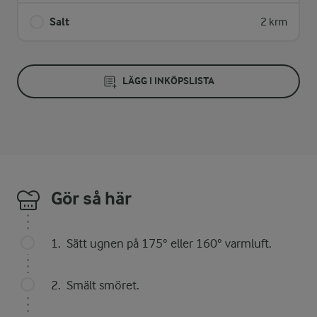
Salt
2 krm
LÄGG I INKÖPSLISTA
Gör så här
Sätt ugnen på 175° eller 160° varmluft.
Smält smöret.