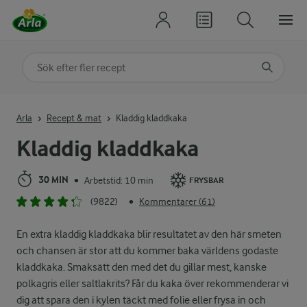
Sök på kategori eller ingrediens
Skriv in sökord för att få förslag
Arla
Recept & mat
Kladdig kladdkaka
Kladdig kladdkaka
30 MIN
Arbetstid: 10 min
•
FRYSBAR
(9822)
Kommentarer (61)
•
En extra kladdig kladdkaka blir resultatet av den här smeten
och chansen är stor att du kommer baka världens godaste
kladdkaka. Smaksätt den med det du gillar mest, kanske
polkagris eller saltlakrits? Får du kaka över rekommenderar vi
dig att spara den i kylen täckt med folie eller frysa in och