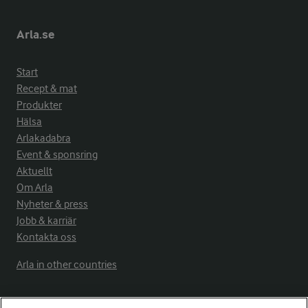
Arla.se
Start
Recept & mat
Produkter
Hälsa
Arlakadabra
Event & sponsring
Aktuellt
Om Arla
Nyheter & press
Jobb & karriär
Kontakta oss
Arla in other countries