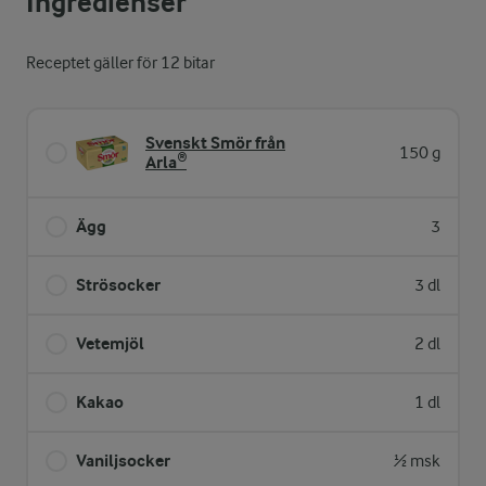
Ingredienser
Receptet gäller för 12 bitar
Svenskt Smör från
150 g
Arla®
Ägg
3
Strösocker
3 dl
Vetemjöl
2 dl
Kakao
1 dl
Vaniljsocker
½ msk