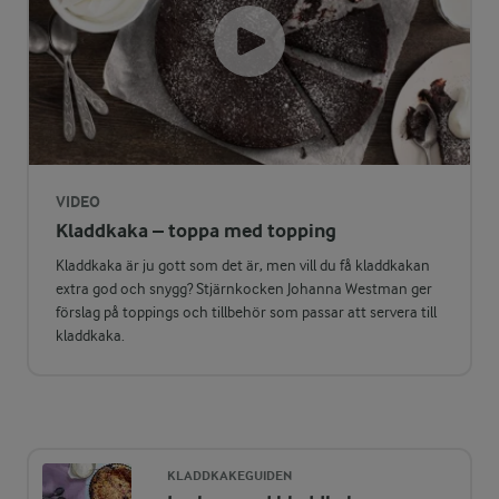
ENERGIDISTRIBUTION %
NÄRINGSVÄRDEN PER BIT
-
1,5 g
Fiber:
5,4 %
3,3 g
Protein:
44,3 %
12,4 g
Fett:
VIDEO
Kladdkaka – toppa med topping
50,3 %
30,6 g
Kolhydrater:
Kladdkaka är ju gott som det är, men vill du få kladdkakan
extra god och snygg? Stjärnkocken Johanna Westman ger
förslag på toppings och tillbehör som passar att servera till
kladdkaka.
KLADDKAKEGUIDEN