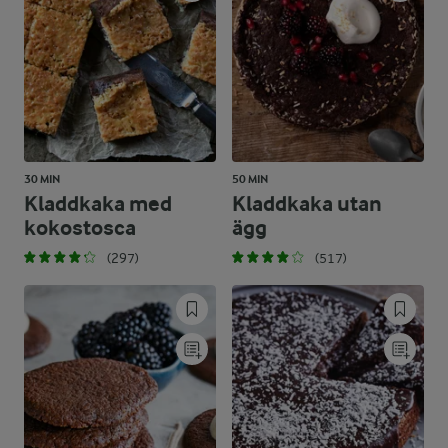
30 MIN
50 MIN
Kladdkaka med
Kladdkaka utan
kokostosca
ägg
(297)
(517)