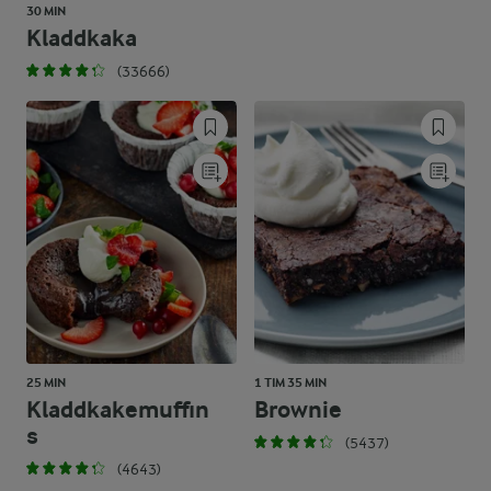
30 MIN
Kladdkaka
(33666)
25 MIN
1 TIM 35 MIN
Kladdkakemuffin
Brownie
s
(5437)
(4643)