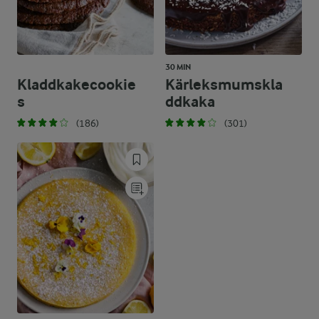
30 MIN
Kladdkakecookie
Kärleksmumskla
s
ddkaka
(186)
(301)