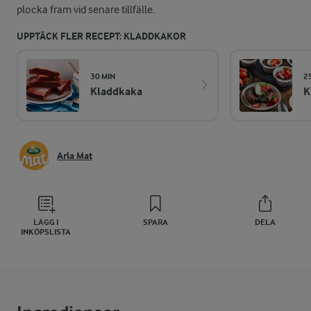
plocka fram vid senare tillfälle.
UPPTÄCK FLER RECEPT: KLADDKAKOR
30 MIN
2
Kladdkaka
K
Arla Mat
LÄGG I
SPARA
DELA
INKÖPSLISTA