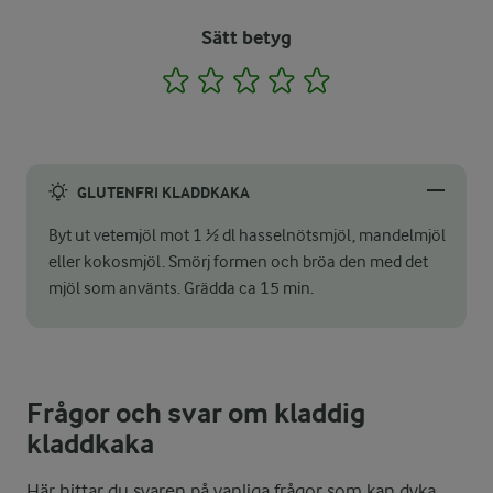
Sätt betyg
1
2
3
4
5
GLUTENFRI KLADDKAKA
Byt ut vetemjöl mot 1 ½ dl hasselnötsmjöl, mandelmjöl
eller kokosmjöl. Smörj formen och bröa den med det
mjöl som använts. Grädda ca 15 min.
Frågor och svar om kladdig
kladdkaka
Här hittar du svaren på vanliga frågor som kan dyka