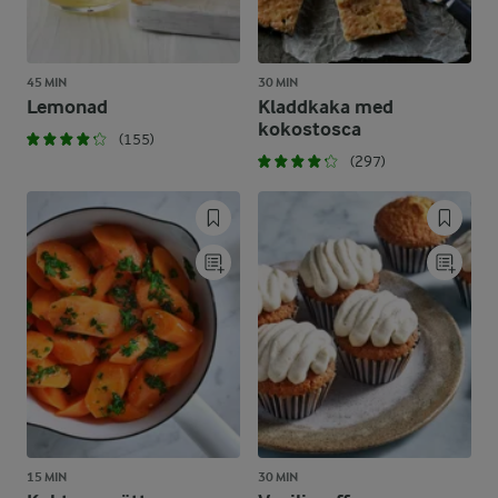
45 MIN
30 MIN
Lemonad
Kladdkaka med
kokostosca
(155)
(297)
15 MIN
30 MIN