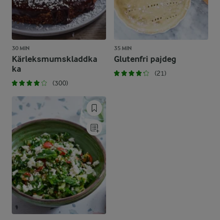
30 MIN
35 MIN
Kärleksmumskladdka
Glutenfri pajdeg
ka
(21)
(300)