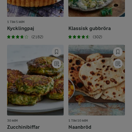
1 TIM 5 MIN
Kycklingpaj
Klassisk gubbröra
(2182)
(302)
30 MIN
1 TIM 10 MIN
Zucchinibiffar
Naanbröd