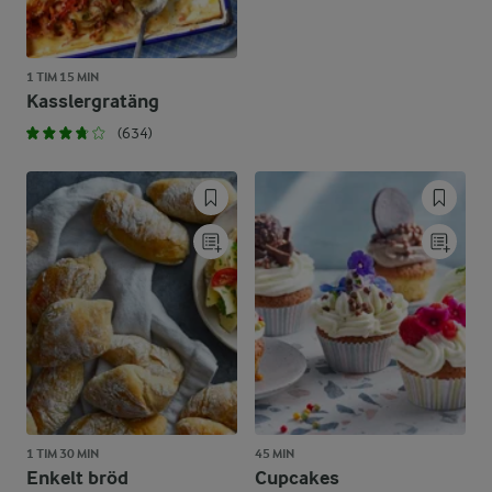
1 TIM 15 MIN
Kasslergratäng
(634)
1 TIM 30 MIN
45 MIN
Enkelt bröd
Cupcakes