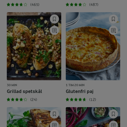
(465)
(487)
30 MIN
1 TIM 20 MIN
Grillad spetskål
Glutenfri paj
(24)
(12)