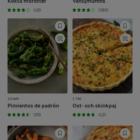
Kokta morötter
Vaniljmuffins
(18)
(385)
10 MIN
1 TIM
Pimientos de padrón
Ost- och skinkpaj
(20)
(12)