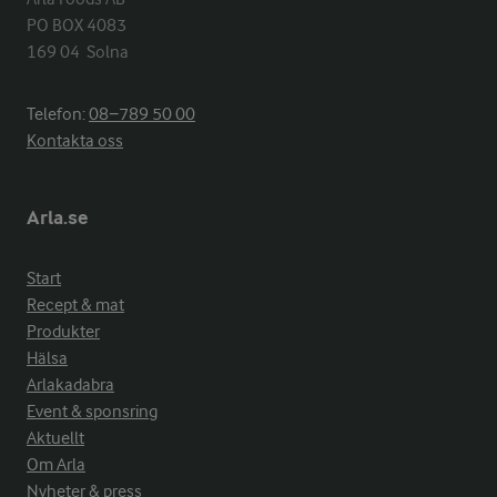
PO BOX 4083

169 04  Solna
Telefon:
08−789 50 00
Kontakta oss
Arla.se
Start
Recept & mat
Produkter
Hälsa
Arlakadabra
Event & sponsring
Aktuellt
Om Arla
Nyheter & press