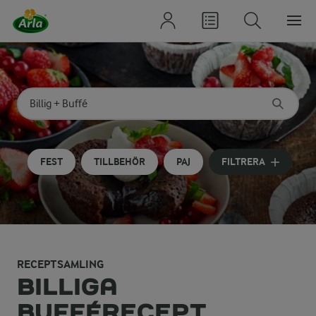
Sök på kategori eller ingrediens
Skriv in sökord för att få förslag
FEST
TILLBEHÖR
PAJ
FILTRERA
RECEPTSAMLING
BILLIGA
BUFFÉRECEPT