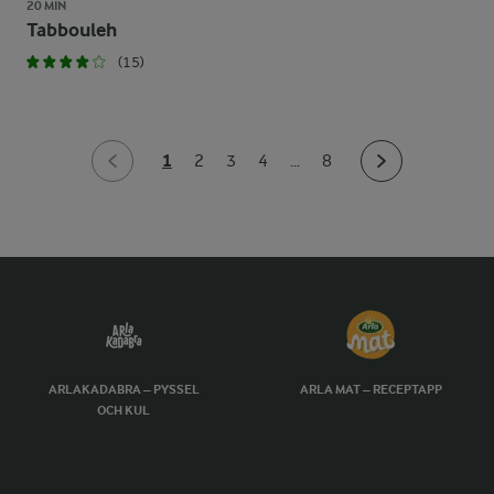
20 MIN
Tabbouleh
(15)
1
2
3
4
...
8
ARLAKADABRA – PYSSEL
ARLA MAT – RECEPTAPP
OCH KUL