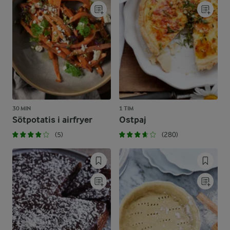
30 MIN
1 TIM
Sötpotatis i airfryer
Ostpaj
(5)
(280)