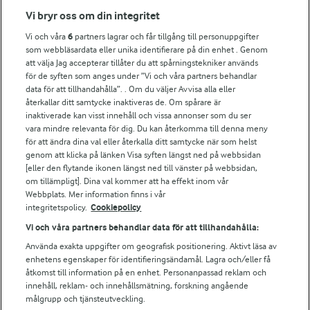
Fler Arlasajter
Vi bryr oss om din integritet
Vi och våra
6
partners lagrar och får tillgång till personuppgifter
För ägare
som webbläsardata eller unika identifierare på din enhet . Genom
att välja Jag accepterar tillåter du att spårningstekniker används
Arlas kundportal
för de syften som anges under ”Vi och våra partners behandlar
Arla.com
data för att tillhandahålla”. . Om du väljer Avvisa alla eller
Falbygdens Ost
återkallar ditt samtycke inaktiveras de. Om spårare är
Arla webbshop
inaktiverade kan visst innehåll och vissa annonser som du ser
vara mindre relevanta för dig. Du kan återkomma till denna meny
Bildbank
för att ändra dina val eller återkalla ditt samtycke när som helst
genom att klicka på länken Visa syften längst ned på webbsidan
[eller den flytande ikonen längst ned till vänster på webbsidan,
om tillämpligt]. Dina val kommer att ha effekt inom vår
Följ oss
Webbplats. Mer information finns i vår
integritetspolicy.
Cookiepolicy
Vi och våra partners behandlar data för att tillhandahålla:
Använda exakta uppgifter om geografisk positionering. Aktivt läsa av
enhetens egenskaper för identifieringsändamål. Lagra och/eller få
åtkomst till information på en enhet. Personanpassad reklam och
innehåll, reklam- och innehållsmätning, forskning angående
målgrupp och tjänsteutveckling.