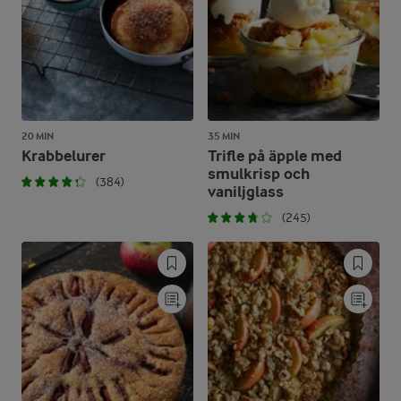
20 MIN
35 MIN
Krabbelurer
Trifle på äpple med
smulkrisp och
(384)
vaniljglass
(245)