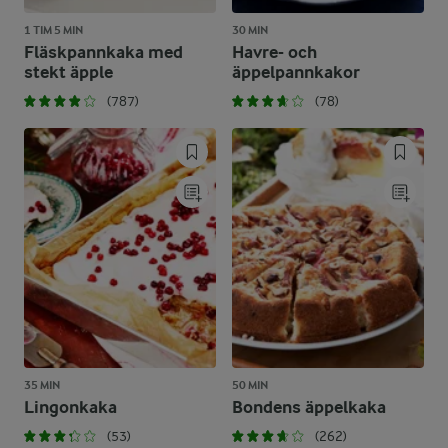
1 TIM 5 MIN
30 MIN
Fläskpannkaka med
Havre- och
stekt äpple
äppelpannkakor
(787)
(78)
35 MIN
50 MIN
Lingonkaka
Bondens äppelkaka
(53)
(262)