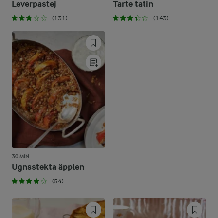
Leverpastej
Tarte tatin
(131)
(143)
30 MIN
Ugnsstekta äpplen
(54)