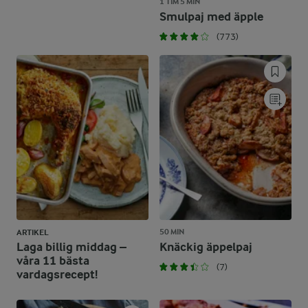
1 TIM 5 MIN
Smulpaj med äpple
(773)
50 MIN
ARTIKEL
Laga billig middag –
Knäckig äppelpaj
våra 11 bästa
(7)
vardagsrecept!