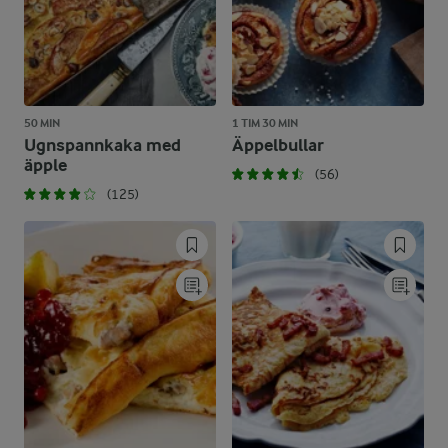
50 MIN
1 TIM 30 MIN
Ugnspannkaka med
Äppelbullar
äpple
(56)
(125)