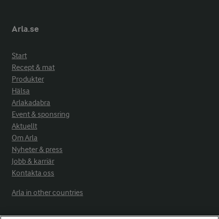
Arla.se
Start
Recept & mat
Produkter
Hälsa
Arlakadabra
Event & sponsring
Aktuellt
Om Arla
Nyheter & press
Jobb & karriär
Kontakta oss
Arla in other countries