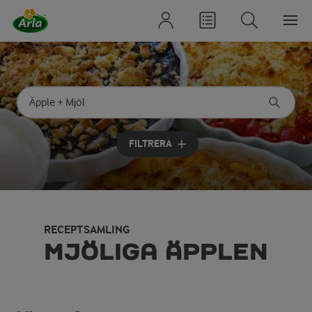
Sök på kategori eller ingrediens
Skriv in sökord för att få förslag
FILTRERA
RECEPTSAMLING
MJÖLIGA ÄPPLEN