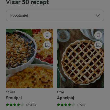
Visar
50
recept
Popularitet
35 MIN
2 TIM
Smulpaj
Äppelpaj
(2365)
(295)