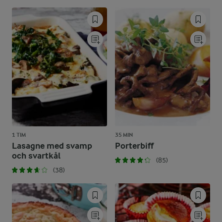
1 TIM
35 MIN
Lasagne med svamp
Porterbiff
och svartkål
(85)
(38)