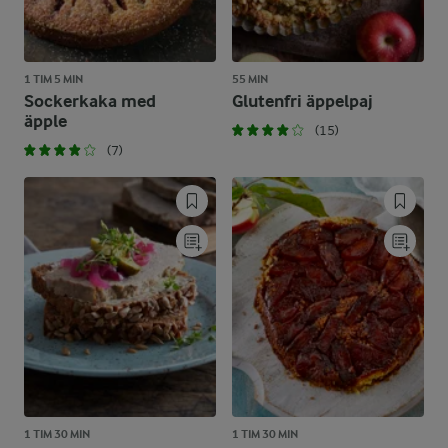
1 TIM 5 MIN
55 MIN
Sockerkaka med
Glutenfri äppelpaj
äpple
(15)
(7)
1 TIM 30 MIN
1 TIM 30 MIN