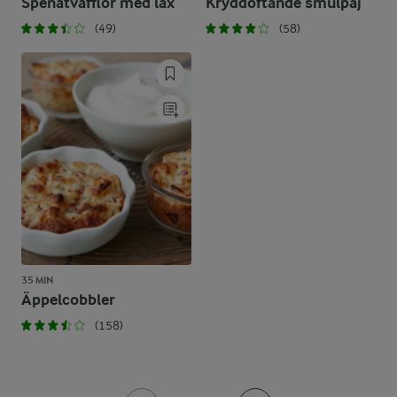
Spenatvåfflor med lax
Kryddoftande smulpaj
(49)
(58)
35 MIN
Äppelcobbler
(158)