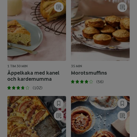
1 TIM 30 MIN
35 MIN
Äppelkaka med kanel
Morotsmuffins
och kardemumma
(56)
(102)