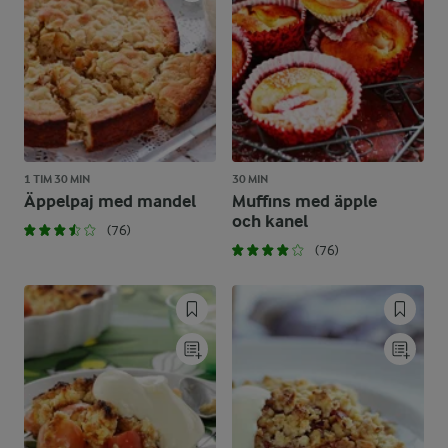
1 TIM 30 MIN
30 MIN
Äppelpaj med mandel
Muffins med äpple
och kanel
(76)
(76)