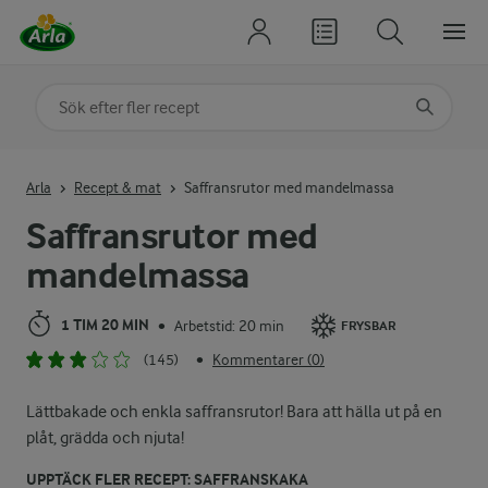
Sök på kategori eller ingrediens
Skriv in sökord för att få förslag
Arla
Recept & mat
Saffransrutor med mandelmassa
Saffransrutor med
mandelmassa
1 TIM 20 MIN
Arbetstid: 20 min
•
FRYSBAR
(145)
Kommentarer (0)
•
Lättbakade och enkla saffransrutor! Bara att hälla ut på en
plåt, grädda och njuta!
UPPTÄCK FLER RECEPT: SAFFRANSKAKA