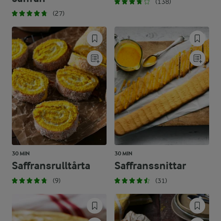
(138)
(27)
30 MIN
30 MIN
Saffransrulltårta
Saffranssnittar
(9)
(31)