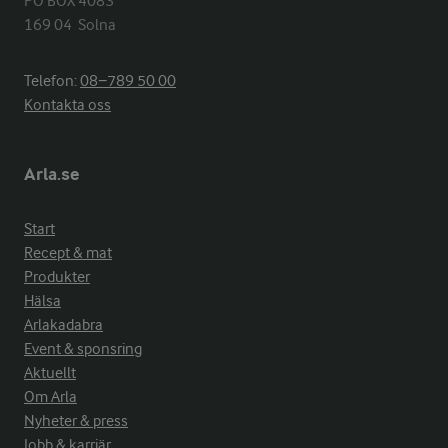
PO BOX 4083

169 04  Solna
Telefon:
08−789 50 00
Kontakta oss
Arla.se
Start
Recept & mat
Produkter
Hälsa
Arlakadabra
Event & sponsring
Aktuellt
Om Arla
Nyheter & press
Jobb & karriär