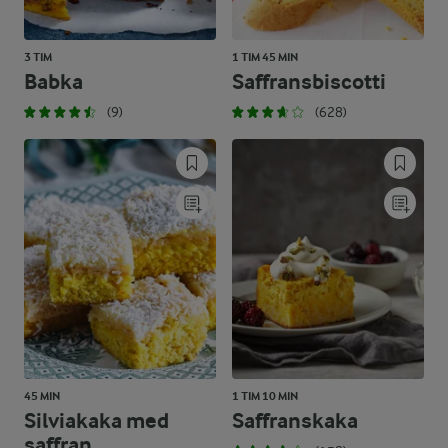
3 TIM
1 TIM 45 MIN
Babka
Saffransbiscotti
(9)
(628)
45 MIN
1 TIM 10 MIN
Silviakaka med
Saffranskaka
saffran