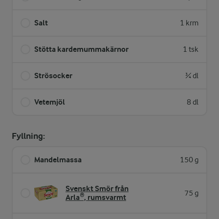
Salt
1 krm
Stötta kardemummakärnor
1 tsk
Strösocker
¾ dl
Vetemjöl
8 dl
Fyllning:
Mandelmassa
150 g
Svenskt Smör från
75 g
Arla®, rumsvarmt