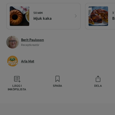
50 MIN
3
Mjuk kaka
B
Berit Paulsson
Receptkreatör
Arla Mat
LÄGG I
SPARA
DELA
INKÖPSLISTA