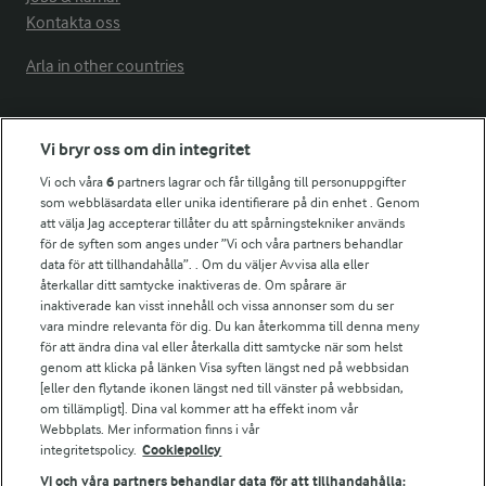
Kontakta oss
Arla in other countries
Fler Arlasajter
Vi bryr oss om din integritet
Vi och våra
6
partners lagrar och får tillgång till personuppgifter
För ägare
som webbläsardata eller unika identifierare på din enhet . Genom
att välja Jag accepterar tillåter du att spårningstekniker används
Arlas kundportal
för de syften som anges under ”Vi och våra partners behandlar
Arla.com
data för att tillhandahålla”. . Om du väljer Avvisa alla eller
Falbygdens Ost
återkallar ditt samtycke inaktiveras de. Om spårare är
Arla webbshop
inaktiverade kan visst innehåll och vissa annonser som du ser
vara mindre relevanta för dig. Du kan återkomma till denna meny
Bildbank
för att ändra dina val eller återkalla ditt samtycke när som helst
genom att klicka på länken Visa syften längst ned på webbsidan
[eller den flytande ikonen längst ned till vänster på webbsidan,
om tillämpligt]. Dina val kommer att ha effekt inom vår
Följ oss
Webbplats. Mer information finns i vår
integritetspolicy.
Cookiepolicy
Vi och våra partners behandlar data för att tillhandahålla: