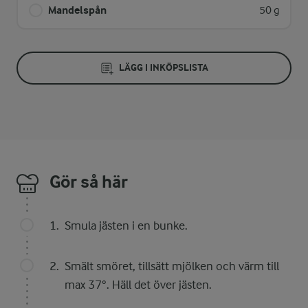
Mandelspån
50 g
LÄGG I INKÖPSLISTA
Gör så här
Smula jästen i en bunke.
Smält smöret, tillsätt mjölken och värm till
max 37°. Häll det över jästen.