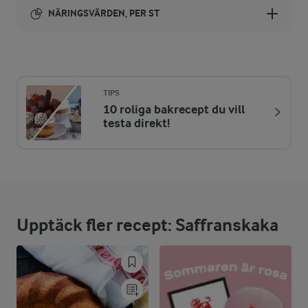
NÄRINGSVÄRDEN, PER ST
Energi:
175 kcal
TIPS
10 roliga bakrecept du vill
ENERGIDISTRIBUTION %
NÄRINGSVÄRDEN PER ST
testa direkt!
-
1,4 g
Fiber:
8,8 %
3,8 g
Protein:
Upptäck fler recept: Saffranskaka
40,9 %
8,1 g
Fett:
50,3 %
21,7 g
Kolhydrater: