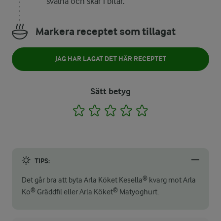
svalna och skär i bitar.
Markera receptet som tillagat
JAG HAR LAGAT DET HÄR RECEPTET
Sätt betyg
1
2
3
4
5
TIPS:
Det går bra att byta Arla Köket Kesella® kvarg mot Arla
Ko® Gräddfil eller Arla Köket® Matyoghurt.