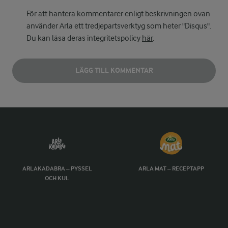
För att hantera kommentarer enligt beskrivningen ovan
använder Arla ett tredjepartsverktyg som heter "Disqus".
Du kan läsa deras integritetspolicy
här
.
LÄGG TILL KOMMENTAR
ARLAKADABRA – PYSSEL
ARLA MAT – RECEPTAPP
OCH KUL