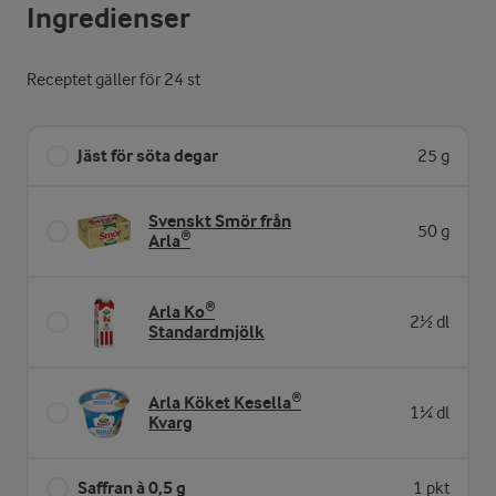
Ingredienser
Receptet gäller för 24 st
Jäst för söta degar
25 g
Svenskt Smör från
50 g
Arla®
Arla Ko®
2½ dl
Standardmjölk
Arla Köket Kesella®
1¼ dl
Kvarg
Saffran à 0,5 g
1 pkt