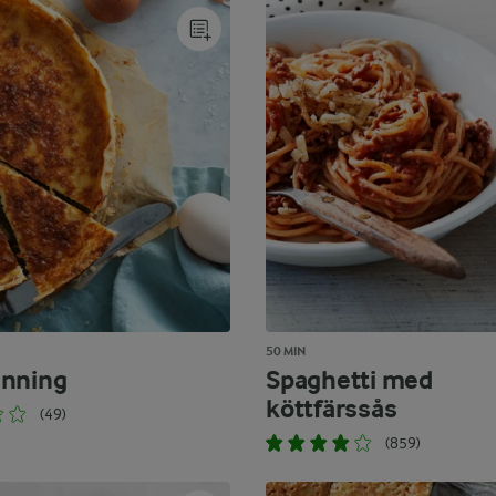
50 MIN
anning
Spaghetti med
köttfärssås
(49)
(859)