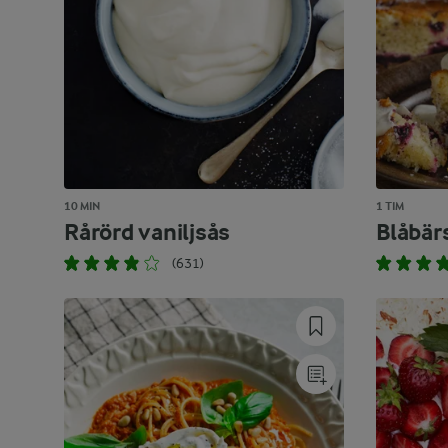
10 MIN
1 TIM
Rårörd vaniljsås
Blåbär
(631)