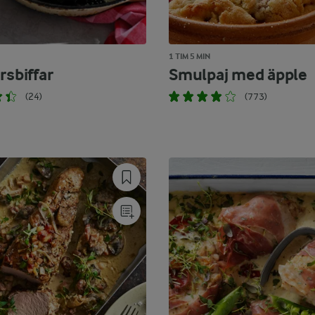
1 TIM 5 MIN
rsbiffar
Smulpaj med äpple
(24)
(773)