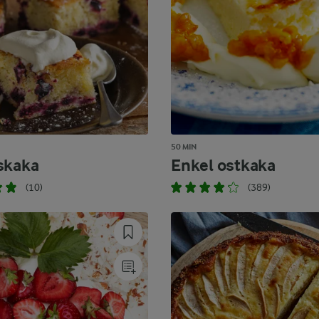
50 MIN
skaka
Enkel ostkaka
(10)
(389)