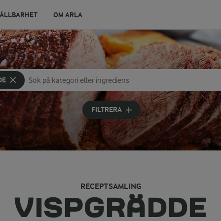
ÅLLBARHET
OM ARLA
DE
Sök på kategori eller ingrediens
Skriv in sökord för att få förslag
FILTRERA
RECEPTSAMLING
VISPGRÄDDE