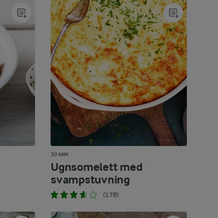
30 MIN
Ugnsomelett med
svampstuvning
(178)