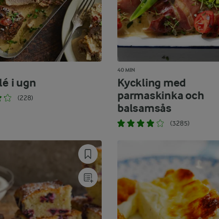
40 MIN
lé i ugn
Kyckling med
parmaskinka och
(228)
balsamsås
(3285)