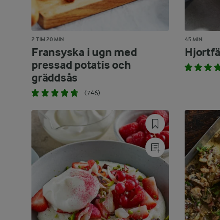
2 TIM 20 MIN
45 MIN
Fransyska i ugn med
Hjortfä
pressad potatis och
gräddsås
(746)