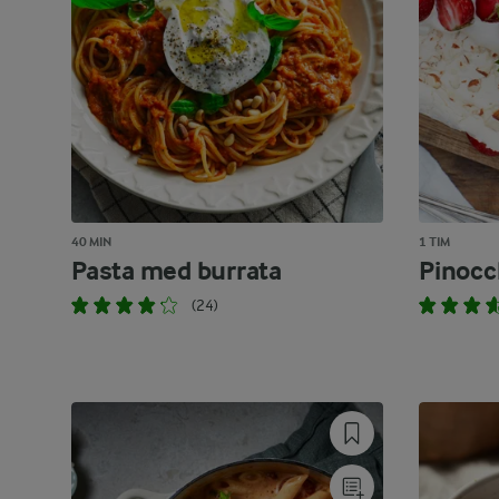
40 MIN
1 TIM
Pasta med burrata
Pinocc
(24)