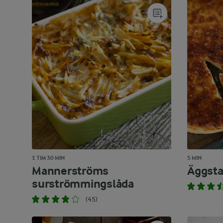
1 TIM 30 MIN
5 MIN
Mannerströms
Äggst
surströmmingslåda
(45)