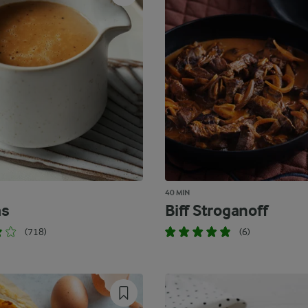
40 MIN
ås
Biff Stroganoff
(718)
(6)