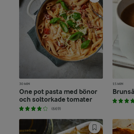
30 MIN
15 MIN
One pot pasta med bönor
Bruns
och soltorkade tomater
(669)