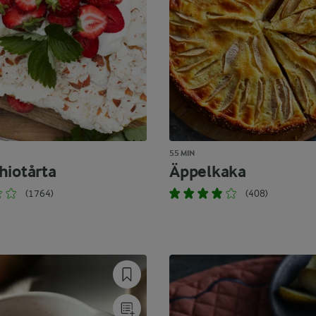
55 MIN
hiotårta
Äppelkaka
(1764)
(408)