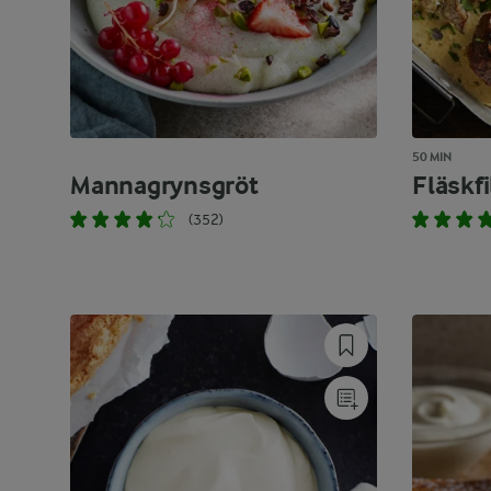
50 MIN
Mannagrynsgröt
Fläskfi
(352)