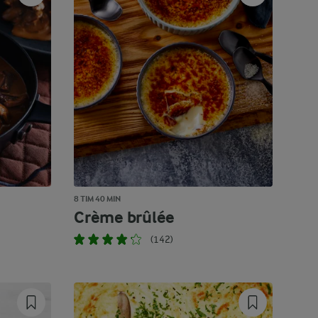
8 TIM 40 MIN
Crème brûlée
(142)