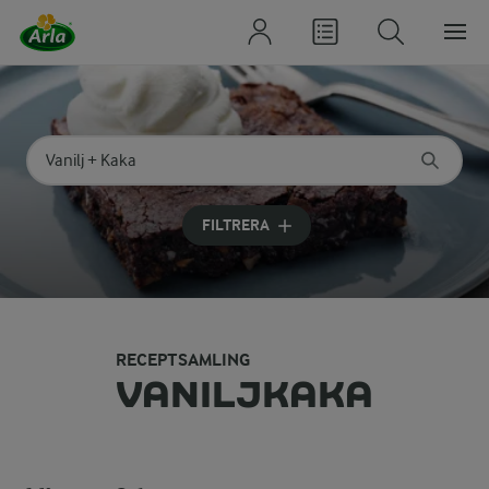
Sök på kategori eller ingrediens
Skriv in sökord för att få förslag
FILTRERA
RECEPTSAMLING
VANILJKAKA