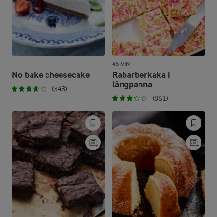
45 MIN
No bake cheesecake
Rabarberkaka i
långpanna
(348)
(861)