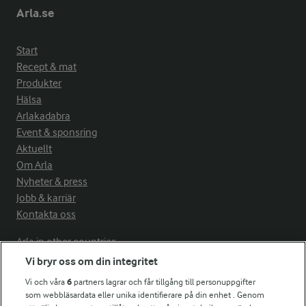
Arla.se
Start
Recept & mat
Produkter
Hälsa
Arlakadabra
Event & sponsring
Aktuellt
Om Arla
Nyheter & press
Jobb & karriär
Kontakta oss
Arla in other countries
Vi bryr oss om din integritet
Vi och våra
6
partners lagrar och får tillgång till personuppgifter
Fler Arlasajter
som webbläsardata eller unika identifierare på din enhet . Genom