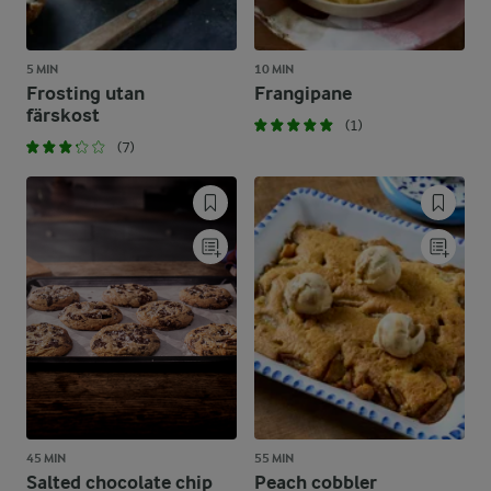
5 MIN
10 MIN
Frosting utan
Frangipane
färskost
(1)
(7)
45 MIN
55 MIN
Salted chocolate chip
Peach cobbler