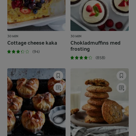
30 MIN
30 MIN
Cottage cheese kaka
Chokladmuffins med
frosting
(94)
(858)