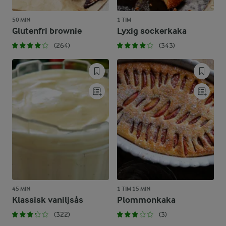
50 MIN
1 TIM
Glutenfri brownie
Lyxig sockerkaka
(264)
(343)
45 MIN
1 TIM 15 MIN
Klassisk vaniljsås
Plommonkaka
(322)
(3)