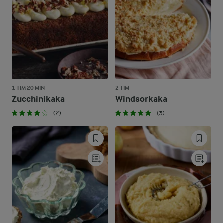
1 TIM 20 MIN
2 TIM
Zucchinikaka
Windsorkaka
(2)
(3)