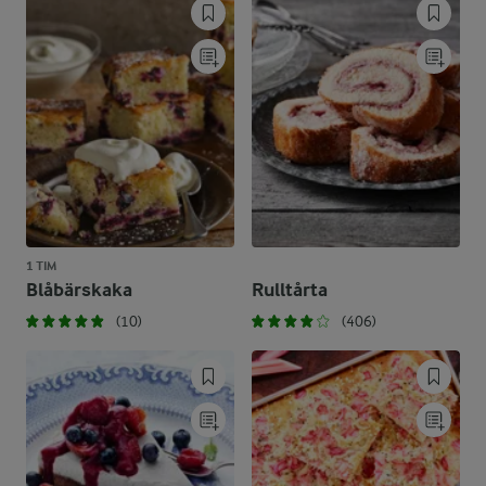
1 TIM
Blåbärskaka
Rulltårta
(10)
(406)