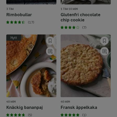
3 TIM
1 TIM 10 MIN
Rimbobullar
Glutenfri chocolate
chip cookie
(17)
(7)
Nytt
40 MIN
40 MIN
Knäckig bananpaj
Fransk äppelkaka
(5)
(1)