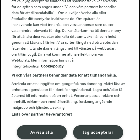
att välja Jag accepterar tillåter du att spårningstekniker används
för de syften som anges under ”Vi och våra partners behandlar
För ägare
data för att tillhandahålla”. . Om du väljer Avvisa alla eller
Arlas kundportal
återkallar ditt samtycke inaktiveras de. Om spårare är
Arla.com
inaktiverade kan visst innehåll och vissa annonser som du ser
vara mindre relevanta för dig. Du kan återkomma till denna meny
Falbygdens Ost
för att ändra dina val eller återkalla ditt samtycke när som helst
Arla webbshop
genom att klicka på länken Visa syften längst ned på webbsidan
Bildbank
[eller den flytande ikonen längst ned till vänster på webbsidan,
om tillämpligt]. Dina val kommer att ha effekt inom vår
Webbplats. Mer information finns i vår
integritetspolicy.
Cookiepolicy
Följ oss
Vi och våra partners behandlar data för att tillhandahålla:
Använda exakta uppgifter om geografisk positionering. Aktivt läsa av
enhetens egenskaper för identifieringsändamål. Lagra och/eller få
åtkomst till information på en enhet. Personanpassad reklam och
innehåll, reklam- och innehållsmätning, forskning angående
målgrupp och tjänsteutveckling.
Lista över partner (leverantörer)
© 2026 Arla Foods
Avvisa alla
Jag accepterar
Ändra cookie-inställningar