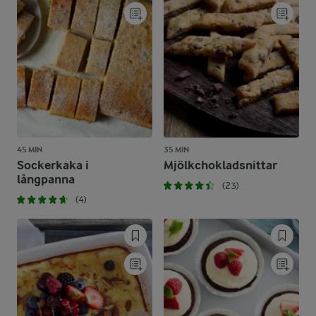
45 MIN
35 MIN
Sockerkaka i
Mjölkchokladsnittar
långpanna
(23)
(4)