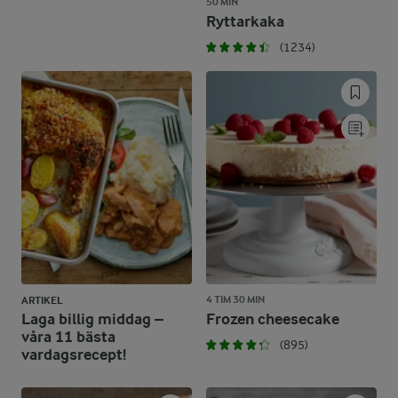
50 MIN
Ryttarkaka
(1234)
4 TIM 30 MIN
ARTIKEL
Laga billig middag –
Frozen cheesecake
våra 11 bästa
(895)
vardagsrecept!