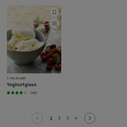
1 TIM 30 MIN
Yoghurtglass
(46)
1
2
3
4