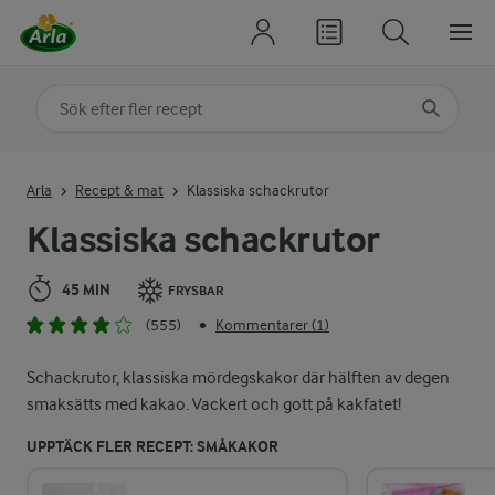
Sök på kategori eller ingrediens
Skriv in sökord för att få förslag
Arla
Recept & mat
Klassiska schackrutor
Klassiska schackrutor
45 MIN
FRYSBAR
(555)
Kommentarer (1)
•
Schackrutor, klassiska mördegskakor där hälften av degen
smaksätts med kakao. Vackert och gott på kakfatet!
UPPTÄCK FLER RECEPT: SMÅKAKOR