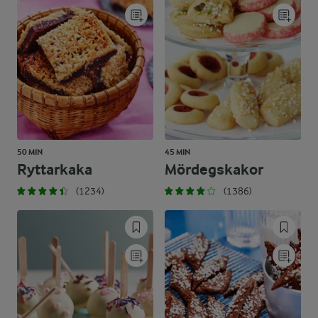
50 MIN
45 MIN
Ryttarkaka
Mördegskakor
(1234)
(1386)