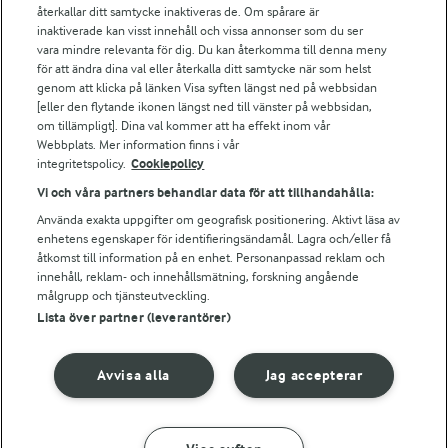
Falbygdens Ost
återkallar ditt samtycke inaktiveras de. Om spårare är
Arla webbshop
inaktiverade kan visst innehåll och vissa annonser som du ser
vara mindre relevanta för dig. Du kan återkomma till denna meny
Bildbank
för att ändra dina val eller återkalla ditt samtycke när som helst
genom att klicka på länken Visa syften längst ned på webbsidan
[eller den flytande ikonen längst ned till vänster på webbsidan,
om tillämpligt]. Dina val kommer att ha effekt inom vår
Följ oss
Webbplats. Mer information finns i vår
integritetspolicy.
Cookiepolicy
Vi och våra partners behandlar data för att tillhandahålla:
Använda exakta uppgifter om geografisk positionering. Aktivt läsa av
enhetens egenskaper för identifieringsändamål. Lagra och/eller få
åtkomst till information på en enhet. Personanpassad reklam och
innehåll, reklam- och innehållsmätning, forskning angående
målgrupp och tjänsteutveckling.
Lista över partner (leverantörer)
© 2026 Arla Foods
Ändra cookie-inställningar
Avvisa alla
Jag accepterar
Integritetspolicy
Om cookies