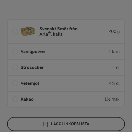
Svenskt Smör från
200 g
Arla®, kallt
Vaniljpulver
1 krm
Strösocker
1 dl
Vetemjöl
4½ dl
Kakao
1½ msk
LÄGG I INKÖPSLISTA