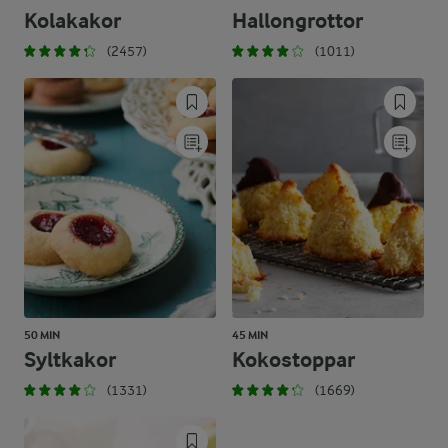
Kolakakor
Hallongrottor
(2457)
(1011)
50 MIN
45 MIN
Syltkakor
Kokostoppar
(1331)
(1669)