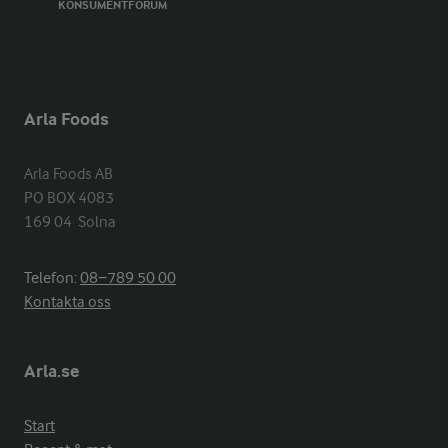
KONSUMENTFORUM
Arla Foods
Arla Foods AB

PO BOX 4083

169 04  Solna
Telefon:
08−789 50 00
Kontakta oss
Arla.se
Start