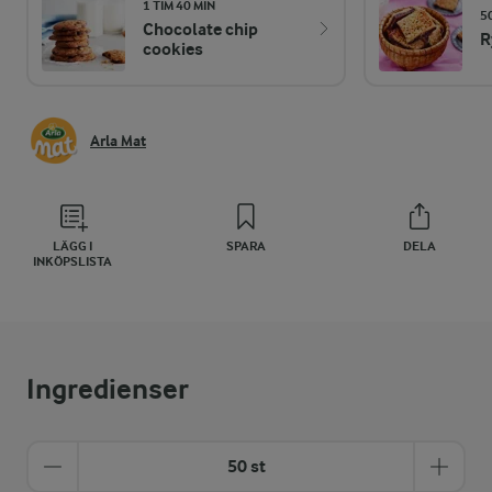
1 TIM 40 MIN
5
Chocolate chip
R
cookies
Arla Mat
LÄGG I
SPARA
DELA
INKÖPSLISTA
Ingredienser
50 st