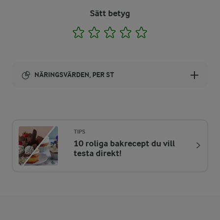
Sätt betyg
1
2
3
4
5
NÄRINGSVÄRDEN, PER ST
Energi:
56 kcal
TIPS
10 roliga bakrecept du vill
ENERGIDISTRIBUTION %
NÄRINGSVÄRDEN PER ST
testa direkt!
-
0,3 g
Fiber:
3,6 %
0,5 g
Protein: