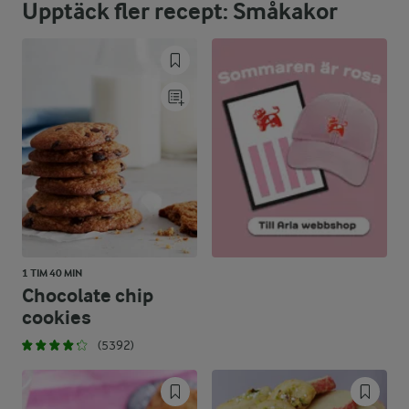
Upptäck fler recept: Småkakor
54,1 %
3,4 g
Fett:
42,3 %
5,8 g
Kolhydrater:
1 TIM 40 MIN
Chocolate chip
cookies
(5392)