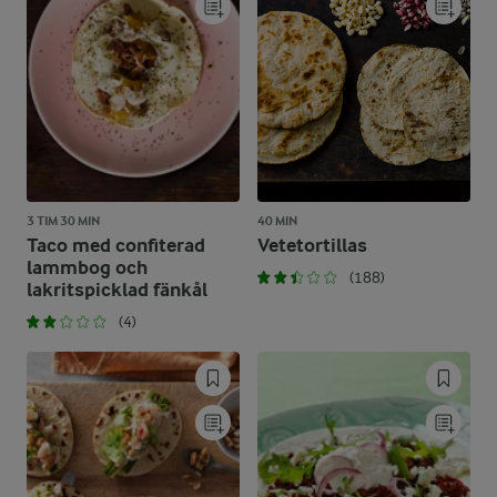
3 TIM 30 MIN
40 MIN
Taco med confiterad
Vetetortillas
lammbog och
(188)
lakritspicklad fänkål
(4)