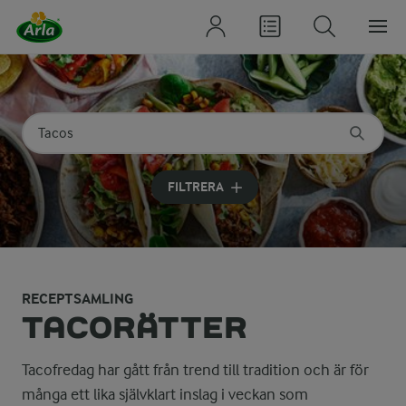
Sök på kategori eller ingrediens
Skriv in sökord för att få förslag
FILTRERA
RECEPTSAMLING
TACORÄTTER
Tacofredag har gått från trend till tradition och är för
många ett lika självklart inslag i veckan som