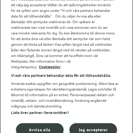
att välja Jag accepterar tillåter du att spårningstekniker används
Arlas kundportal
för de syften som anges under ”Vi och våra partners behandlar
Arla.com
data för att tillhandahålla”. . Om du väljer Avvisa alla eller
Falbygdens Ost
återkallar ditt samtycke inaktiveras de. Om spårare är
Arla webbshop
inaktiverade kan visst innehåll och vissa annonser som du ser
vara mindre relevanta för dig. Du kan återkomma till denna meny
Bildbank
för att ändra dina val eller återkalla ditt samtycke när som helst
genom att klicka på länken Visa syften längst ned på webbsidan
[eller den flytande ikonen längst ned till vänster på webbsidan,
om tillämpligt]. Dina val kommer att ha effekt inom vår
Följ oss
Webbplats. Mer information finns i vår
integritetspolicy.
Cookiepolicy
Vi och våra partners behandlar data för att tillhandahålla:
Använda exakta uppgifter om geografisk positionering. Aktivt läsa av
enhetens egenskaper för identifieringsändamål. Lagra och/eller få
åtkomst till information på en enhet. Personanpassad reklam och
innehåll, reklam- och innehållsmätning, forskning angående
målgrupp och tjänsteutveckling.
Lista över partner (leverantörer)
© 2026 Arla Foods
Ändra cookie-inställningar
Avvisa alla
Jag accepterar