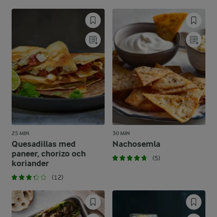
25 MIN
30 MIN
Quesadillas med
Nachosemla
paneer, chorizo och
(5)
koriander
(12)