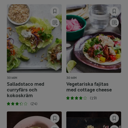
30 MIN
30 MIN
Salladstaco med
Vegetariska fajitas
curryfärs och
med cottage cheese
kokoskräm
(19)
(24)