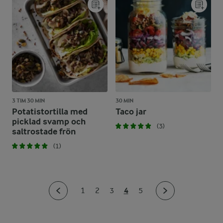
3 TIM 30 MIN
30 MIN
Potatistortilla med
Taco jar
picklad svamp och
(3)
saltrostade frön
(1)
4
1
2
3
5