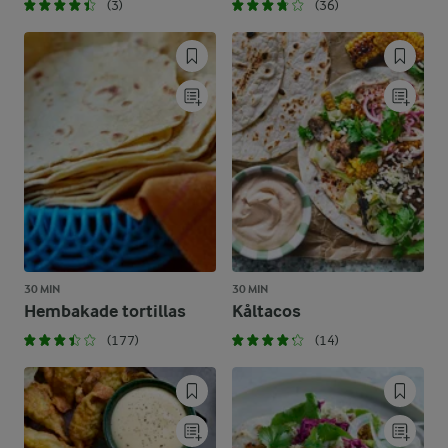
(3)
(36)
30 MIN
30 MIN
Hembakade tortillas
Kåltacos
(177)
(14)