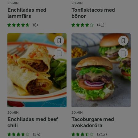
25 MIN
20 MIN
Enchiladas med
Tonfisktacos med
lammfärs
bönor
(8)
(41)
30 MIN
30 MIN
Enchiladas med beef
Tacoburgare med
chili
avokadoröra
(54)
(212)