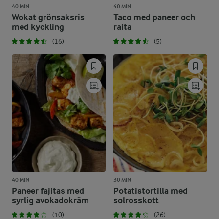
40 MIN
40 MIN
Wokat grönsaksris
Taco med paneer och
med kyckling
raita
(16)
(5)
40 MIN
30 MIN
Paneer fajitas med
Potatistortilla med
syrlig avokadokräm
solrosskott
(10)
(26)