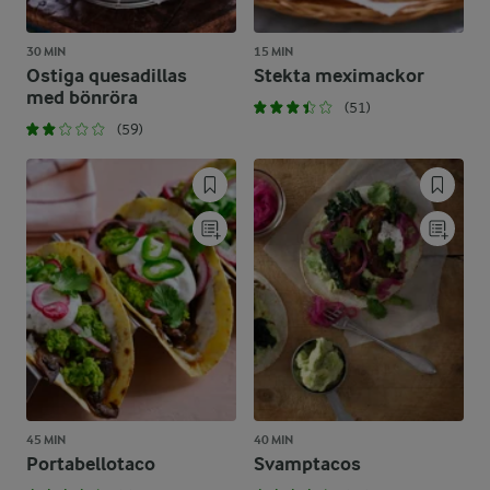
30 MIN
15 MIN
Ostiga quesadillas
Stekta meximackor
med bönröra
(51)
(59)
45 MIN
40 MIN
Portabellotaco
Svamptacos