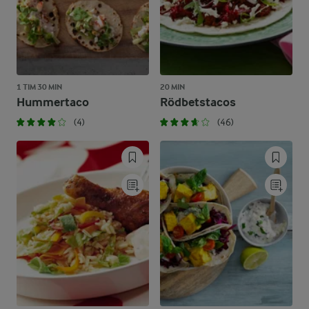
1 TIM 30 MIN
20 MIN
Hummertaco
Rödbetstacos
(4)
(46)