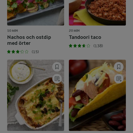
10 MIN
20 MIN
Nachos och ostdip
Tandoori taco
med örter
(138)
(15)