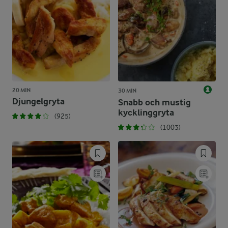
20 MIN
30 MIN
Djungelgryta
Snabb och mustig
kycklinggryta
(925)
(1003)