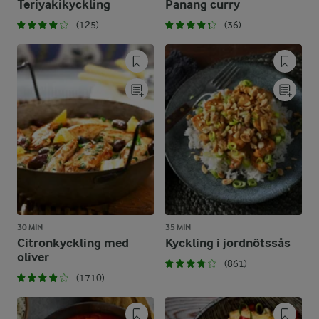
Teriyakikyckling
Panang curry
(125)
(36)
30 MIN
35 MIN
Citronkyckling med
Kyckling i jordnötssås
oliver
(861)
(1710)