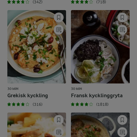
(342)
(718)
30 MIN
30 MIN
Grekisk kyckling
Fransk kycklinggryta
(316)
(1818)