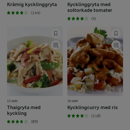
Krämig kycklinggryta
Kycklinggryta med
soltorkade tomater
(144)
(5)
15 MIN
30 MIN
Thaigryta med
Kycklingcurry med ris
kyckling
(118)
(89)