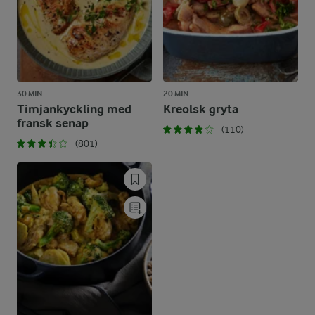
30 MIN
20 MIN
Timjankyckling med
Kreolsk gryta
fransk senap
(110)
(801)