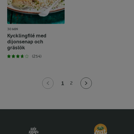
30 MIN
Kycklingfilé med
dijonsenap och
gräslök
(254)
1
2