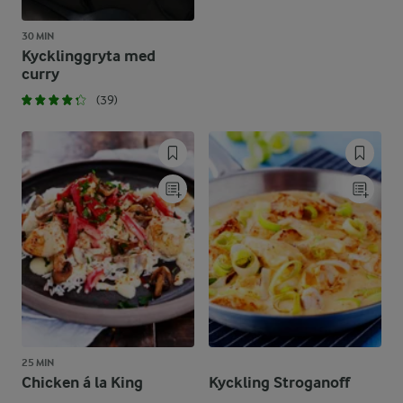
30 MIN
Kycklinggryta med
curry
(39)
25 MIN
Chicken á la King
Kyckling Stroganoff