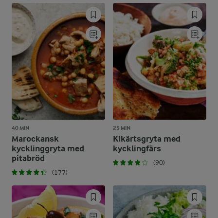
40 MIN
25 MIN
Marockansk
Kikärtsgryta med
kycklinggryta med
kycklingfärs
pitabröd
(90)
(177)