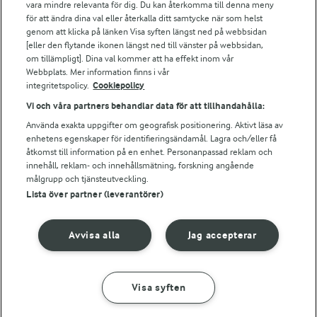
vara mindre relevanta för dig. Du kan återkomma till denna meny
Bildbank
för att ändra dina val eller återkalla ditt samtycke när som helst
genom att klicka på länken Visa syften längst ned på webbsidan
[eller den flytande ikonen längst ned till vänster på webbsidan,
om tillämpligt]. Dina val kommer att ha effekt inom vår
Följ oss
Webbplats. Mer information finns i vår
integritetspolicy.
Cookiepolicy
Vi och våra partners behandlar data för att tillhandahålla:
Använda exakta uppgifter om geografisk positionering. Aktivt läsa av
enhetens egenskaper för identifieringsändamål. Lagra och/eller få
åtkomst till information på en enhet. Personanpassad reklam och
innehåll, reklam- och innehållsmätning, forskning angående
målgrupp och tjänsteutveckling.
Lista över partner (leverantörer)
© 2026 Arla Foods
Ändra cookie-inställningar
Avvisa alla
Jag accepterar
Integritetspolicy
Om cookies
Visa syften