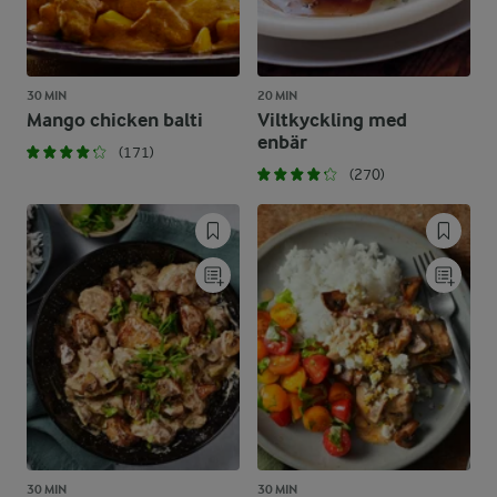
30 MIN
20 MIN
Mango chicken balti
Viltkyckling med
enbär
(171)
(270)
30 MIN
30 MIN