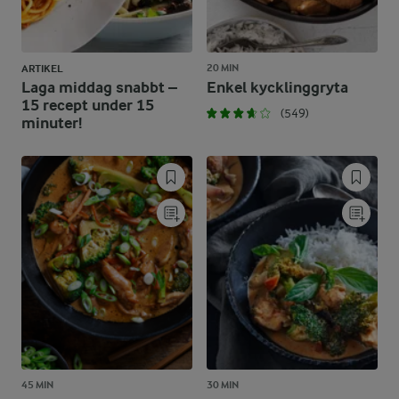
20 MIN
ARTIKEL
Laga middag snabbt –
Enkel kycklinggryta
15 recept under 15
(549)
minuter!
45 MIN
30 MIN