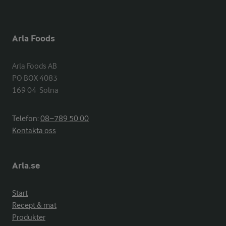
Arla Foods
Arla Foods AB

PO BOX 4083

169 04  Solna
Telefon:
08−789 50 00
Kontakta oss
Arla.se
Start
Recept & mat
Produkter