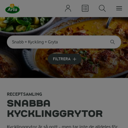
Sök på kategori eller ingrediens
Skriv in sökord för att få förslag
FILTRERA
RECEPTSAMLING
SNABBA
KYCKLINGGRYTOR
Kycklinggrytor är så gott - men tar inte de alldeles för