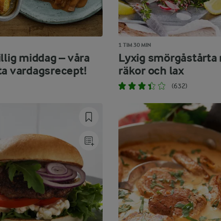
1 TIM 30 MIN
llig middag – våra
Lyxig smörgåstårta
ta vardagsrecept!
räkor och lax
(632)