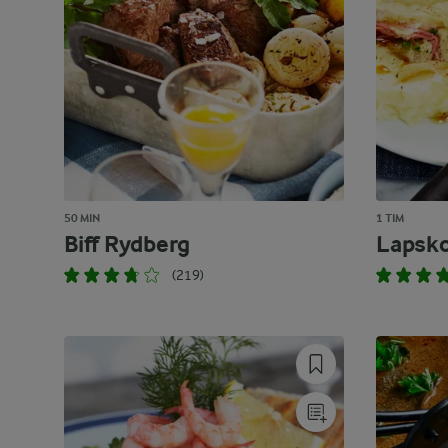
50 MIN
1 TIM
Biff Rydberg
Lapsko
(219)