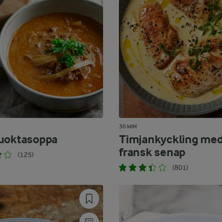
30 MIN
uoktasoppa
Timjankyckling me
fransk senap
(125)
(801)