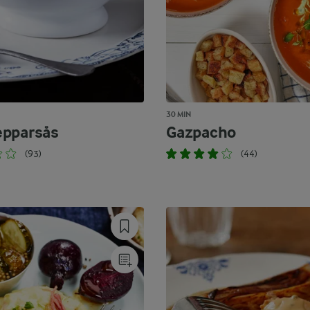
30 MIN
epparsås
Gazpacho
(93)
(44)