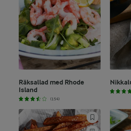
Räksallad med Rhode
Nikkal
Island
(154)