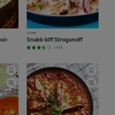
15 MIN
ost-
Snabb biff Stroganoff
(770)