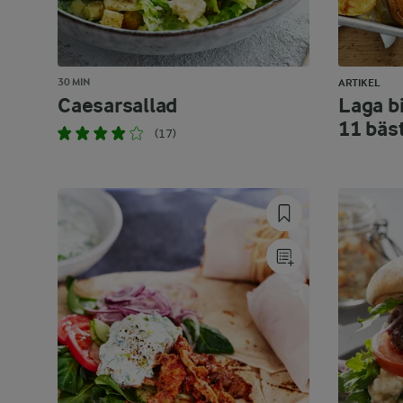
30 MIN
ARTIKEL
Caesarsallad
Laga bi
11 bäs
(17)