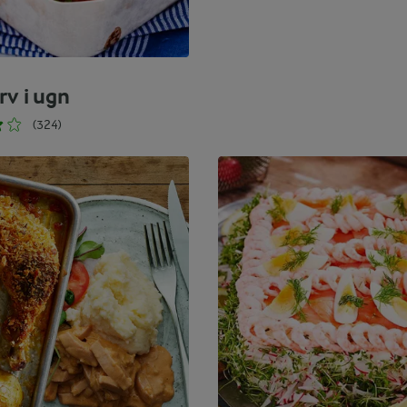
rv i ugn
(324)