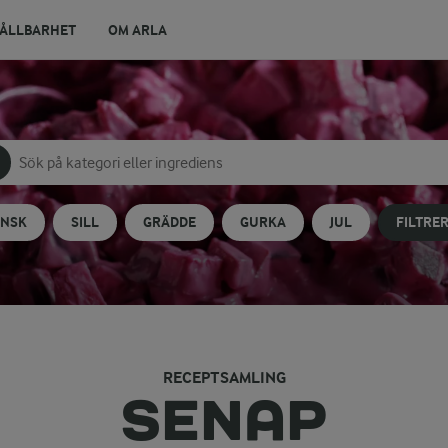
ÅLLBARHET
OM ARLA
Sök på kategori eller ingrediens
Skriv in sökord för att få förslag
ANSK
SILL
GRÄDDE
GURKA
JUL
FILTRE
RECEPTSAMLING
SENAP