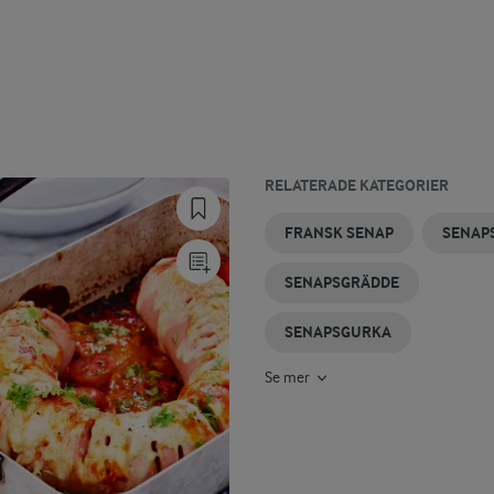
RELATERADE KATEGORIER
SENAPSSTRÖMMING
SENAPSKYCKLING
DRAGONSENAP
SENAPSBIFFAR
JULSENAP
LAX
FRANSK SENAP
SENAP
MED
SENAP
SENAPSGRÄDDE
SENAPSGURKA
Se mer