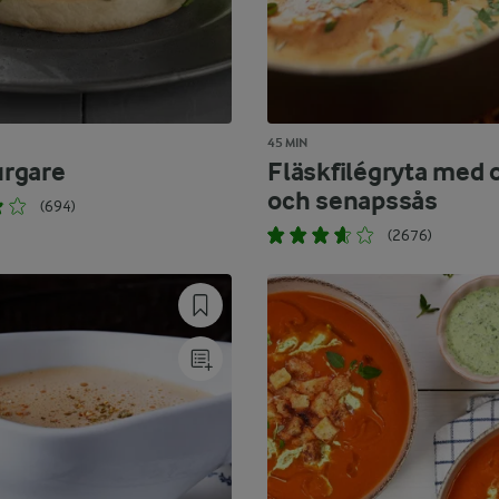
45 MIN
rgare
Fläskfilégryta med 
och senapssås
(694)
(2676)