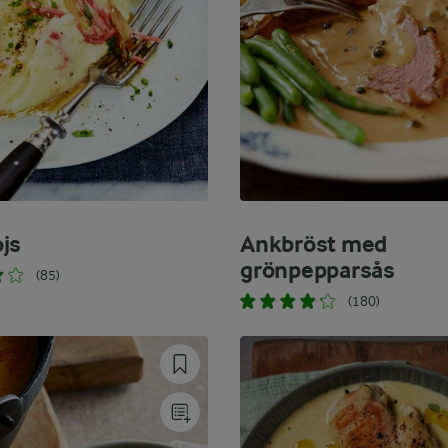
js
Ankbröst med
grönpepparsås
(85)
(180)