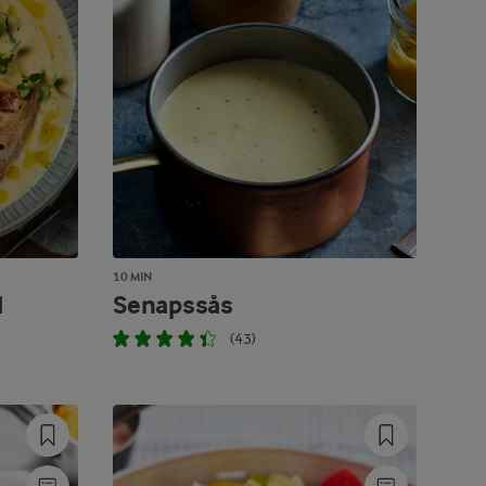
10 MIN
d
Senapssås
(43)