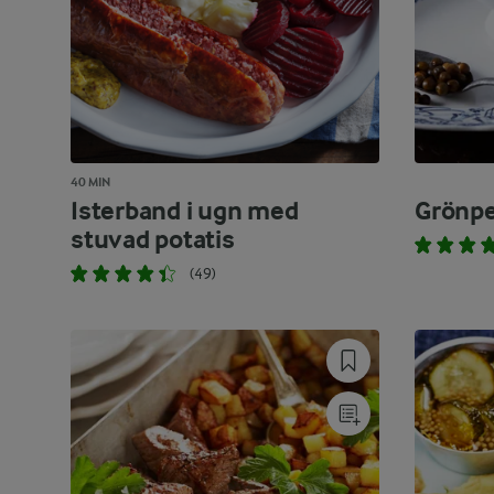
40 MIN
Isterband i ugn med
Grönp
stuvad potatis
(49)