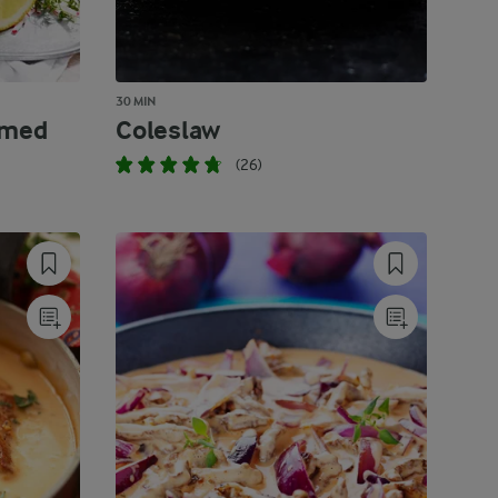
30 MIN
 med
Coleslaw
(26)