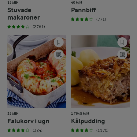
15 MIN
40 MIN
Stuvade
Pannbiff
makaroner
(771)
(2761)
35 MIN
1 TIM 5 MIN
Falukorv i ugn
Kålpudding
(324)
(1170)