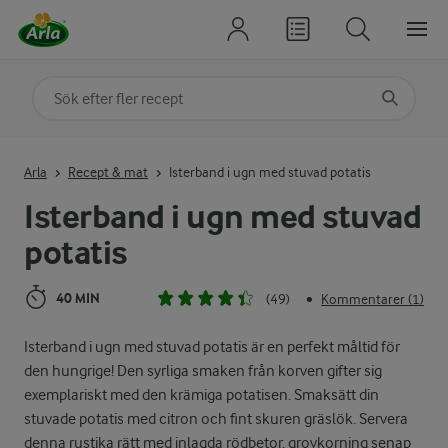
Sök på kategori eller ingrediens
Skriv in sökord för att få förslag
Arla
Recept & mat
Isterband i ugn med stuvad potatis
Isterband i ugn med stuvad
potatis
40 MIN
(49)
Kommentarer (1)
•
Isterband i ugn med stuvad potatis är en perfekt måltid för
den hungrige! Den syrliga smaken från korven gifter sig
exemplariskt med den krämiga potatisen. Smaksätt din
stuvade potatis med citron och fint skuren gräslök. Servera
denna rustika rätt med inlagda rödbetor, grovkorning senap