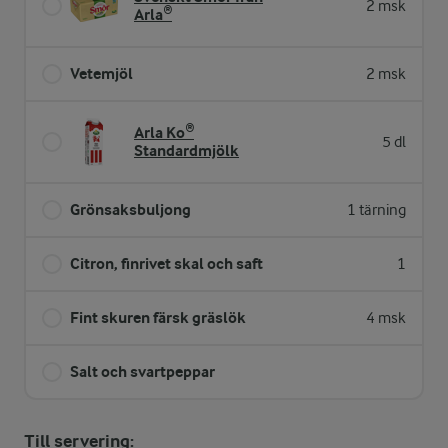
2 msk
Arla®
Vetemjöl
2 msk
Arla Ko®
5 dl
Standardmjölk
Grönsaksbuljong
1 tärning
Citron, finrivet skal och saft
1
Fint skuren färsk gräslök
4 msk
Salt och svartpeppar
Till servering: