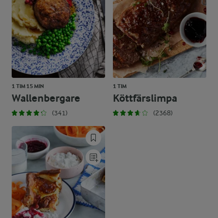
1 TIM 15 MIN
1 TIM
Wallenbergare
Köttfärslimpa
(341)
(2368)