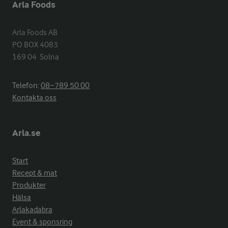
Arla Foods
Arla Foods AB

PO BOX 4083

169 04  Solna
Telefon:
08−789 50 00
Kontakta oss
Arla.se
Start
Recept & mat
Produkter
Hälsa
Arlakadabra
Event & sponsring