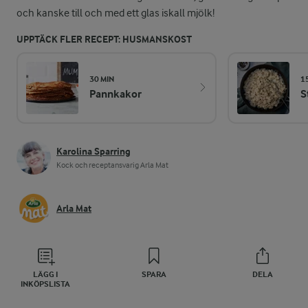
och kanske till och med ett glas iskall mjölk!
UPPTÄCK FLER RECEPT: HUSMANSKOST
30 MIN
1
Pannkakor
S
Karolina Sparring
Kock och receptansvarig Arla Mat
Arla Mat
LÄGG I
SPARA
DELA
INKÖPSLISTA