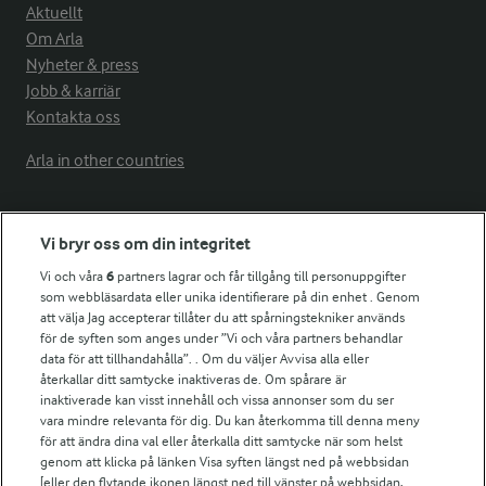
Aktuellt
Om Arla
Nyheter & press
Jobb & karriär
Kontakta oss
Arla in other countries
Fler Arlasajter
Vi bryr oss om din integritet
Vi och våra
6
partners lagrar och får tillgång till personuppgifter
För ägare
som webbläsardata eller unika identifierare på din enhet . Genom
att välja Jag accepterar tillåter du att spårningstekniker används
Arlas kundportal
för de syften som anges under ”Vi och våra partners behandlar
Arla.com
data för att tillhandahålla”. . Om du väljer Avvisa alla eller
Falbygdens Ost
återkallar ditt samtycke inaktiveras de. Om spårare är
Arla webbshop
inaktiverade kan visst innehåll och vissa annonser som du ser
vara mindre relevanta för dig. Du kan återkomma till denna meny
Bildbank
för att ändra dina val eller återkalla ditt samtycke när som helst
genom att klicka på länken Visa syften längst ned på webbsidan
[eller den flytande ikonen längst ned till vänster på webbsidan,