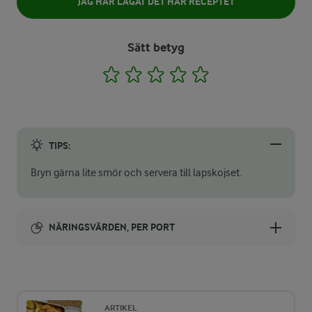
JAG HAR LAGAT DET HÄR RECEPTET
Sätt betyg
1
2
3
4
5
TIPS:
Bryn gärna lite smör och servera till lapskojset.
NÄRINGSVÄRDEN, PER PORT
Energi:
578 kcal
ARTIKEL