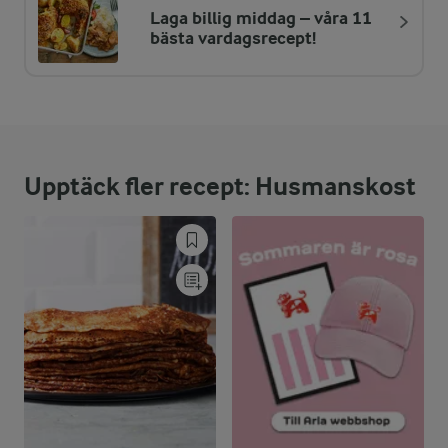
Laga billig middag – våra 11
ENERGIDISTRIBUTION %
NÄRINGSVÄRDEN PER PORT
bästa vardagsrecept!
-
5,6 g
Fiber:
19,7 %
28 g
Protein:
Upptäck fler recept: Husmanskost
52,3 %
34,2 g
Fett:
28 %
39,8 g
Kolhydrater: