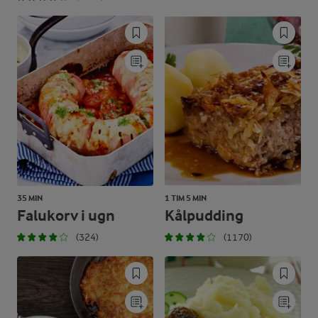
35 MIN
1 TIM 5 MIN
Falukorv i ugn
Kålpudding
(324)
(1170)