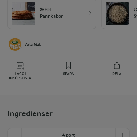
30 MIN
1
Pannkakor
S
Arla Mat
LÄGG I
SPARA
DELA
INKÖPSLISTA
Ingredienser
4 port