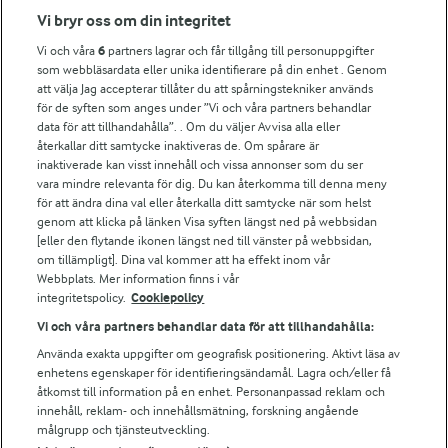
Fler Arlasajter
Vi bryr oss om din integritet
Vi och våra
6
partners lagrar och får tillgång till personuppgifter
För ägare
som webbläsardata eller unika identifierare på din enhet . Genom
att välja Jag accepterar tillåter du att spårningstekniker används
Arlas kundportal
för de syften som anges under ”Vi och våra partners behandlar
Arla.com
data för att tillhandahålla”. . Om du väljer Avvisa alla eller
Falbygdens Ost
återkallar ditt samtycke inaktiveras de. Om spårare är
Arla webbshop
inaktiverade kan visst innehåll och vissa annonser som du ser
vara mindre relevanta för dig. Du kan återkomma till denna meny
Bildbank
för att ändra dina val eller återkalla ditt samtycke när som helst
genom att klicka på länken Visa syften längst ned på webbsidan
[eller den flytande ikonen längst ned till vänster på webbsidan,
om tillämpligt]. Dina val kommer att ha effekt inom vår
Följ oss
Webbplats. Mer information finns i vår
integritetspolicy.
Cookiepolicy
Vi och våra partners behandlar data för att tillhandahålla:
Använda exakta uppgifter om geografisk positionering. Aktivt läsa av
enhetens egenskaper för identifieringsändamål. Lagra och/eller få
åtkomst till information på en enhet. Personanpassad reklam och
innehåll, reklam- och innehållsmätning, forskning angående
målgrupp och tjänsteutveckling.