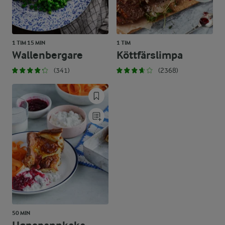
1 TIM 15 MIN
1 TIM
Wallenbergare
Köttfärslimpa
(341)
(2368)
50 MIN