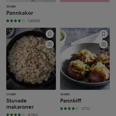
30 MIN
Pannkakor
(16036)
15 MIN
40 MIN
Stuvade
Pannbiff
makaroner
(771)
(2761)