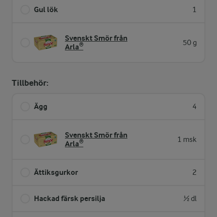
Gul lök
1
Svenskt Smör från
50 g
Arla®
Tillbehör:
Ägg
4
Svenskt Smör från
1 msk
Arla®
Ättiksgurkor
2
Hackad färsk persilja
½ dl