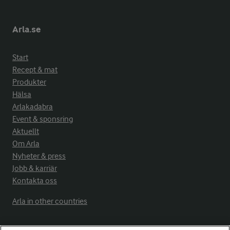
Arla.se
Start
Recept & mat
Produkter
Hälsa
Arlakadabra
Event & sponsring
Aktuellt
Om Arla
Nyheter & press
Jobb & karriär
Kontakta oss
Arla in other countries