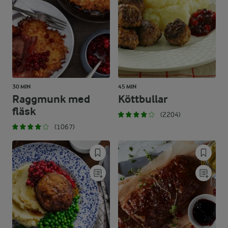
30 MIN
45 MIN
Raggmunk med
Köttbullar
fläsk
(2204)
(1067)