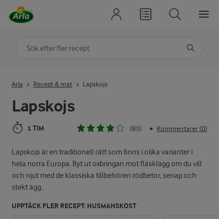
Sök på kategori eller ingrediens
Skriv in sökord för att få förslag
Arla
Recept & mat
Lapskojs
Lapskojs
1 TIM
(85)
Kommentarer (0)
•
Lapskojs är en traditionell rätt som finns i olika varianter i
hela norra Europa. Byt ut oxbringan mot fläsklägg om du vill
och njut med de klassiska tillbehören rödbetor, senap och
stekt ägg.
UPPTÄCK FLER RECEPT: HUSMANSKOST