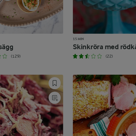
15 MIN
sägg
Skinkröra med rödk
(129)
(22)