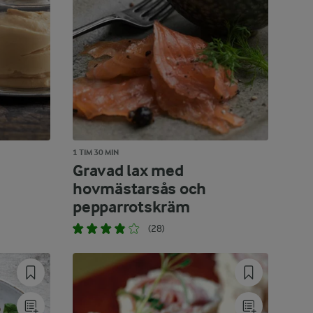
1 TIM 30 MIN
Gravad lax med
hovmästarsås och
pepparrotskräm
(28)