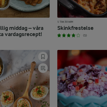
1 TIM 30 MIN
llig middag – våra
Skinkfrestelse
ta vardagsrecept!
(5)