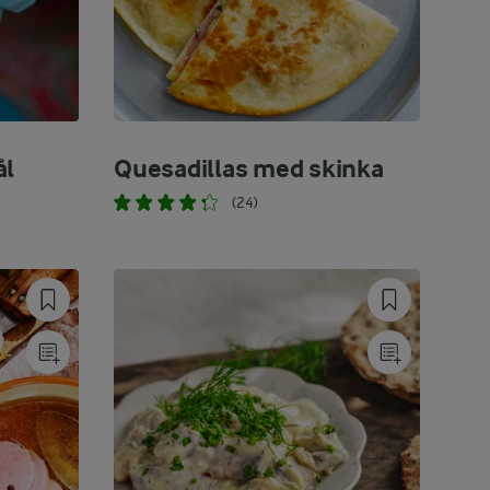
ål
Quesadillas med skinka
(24)