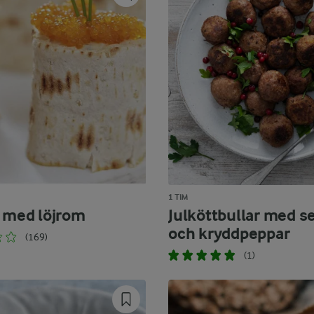
1 TIM
r med löjrom
Julköttbullar med s
och kryddpeppar
(169)
(1)