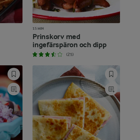
15 MIN
Prinskorv med
ingefärspäron och dipp
(25)