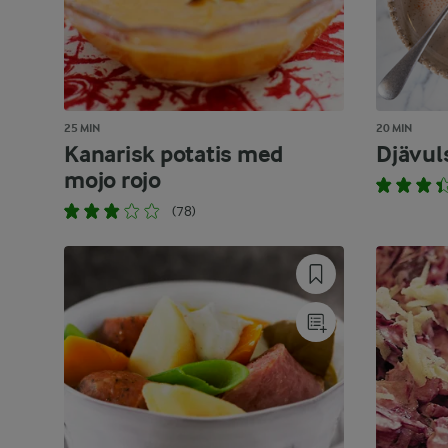
25 MIN
20 MIN
Kanarisk potatis med
Djävul
mojo rojo
(78)