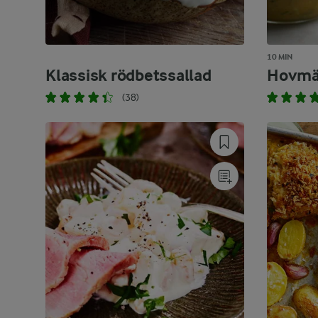
10 MIN
Klassisk rödbetssallad
Hovmä
(38)