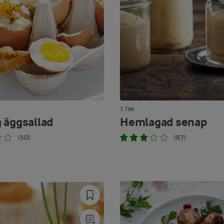
1 TIM
 äggsallad
Hemlagad senap
(50)
(87)