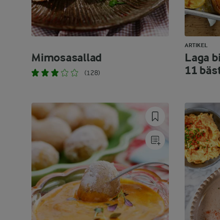
ARTIKEL
Mimosasallad
Laga bi
11 bäs
(128)