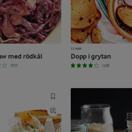
15 MIN
aw med rödkål
Dopp i grytan
(57)
(18)