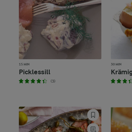
15 MIN
30 MIN
Picklessill
Krämig
(3)