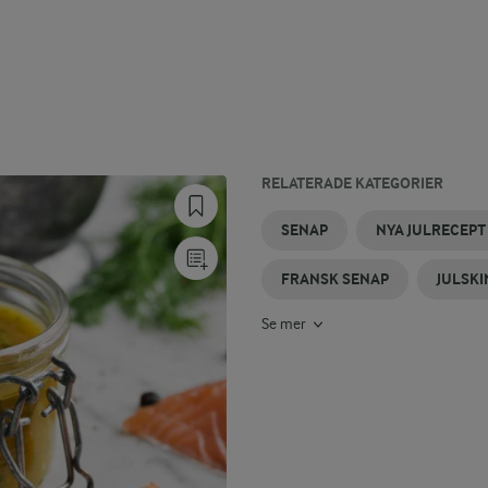
RELATERADE KATEGORIER
JULKÖTTBULLAR
SENAPSILL
JULGODIS
JULKORV
JULMAT
JULOST
SENAP
NYA JULRECEPT
FRANSK SENAP
JULSK
Se mer