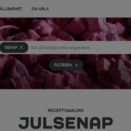
ÅLLBARHET
OM ARLA
SENAP
Sök på kategori eller ingrediens
Skriv in sökord för att få förslag
FILTRERA
RECEPTSAMLING
JULSENAP