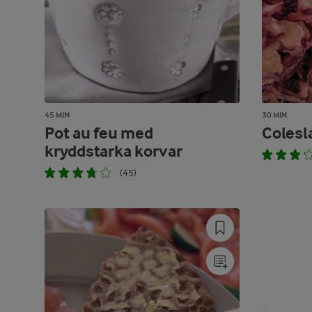
45 MIN
30 MIN
Pot au feu med
Colesl
kryddstarka korvar
(45)