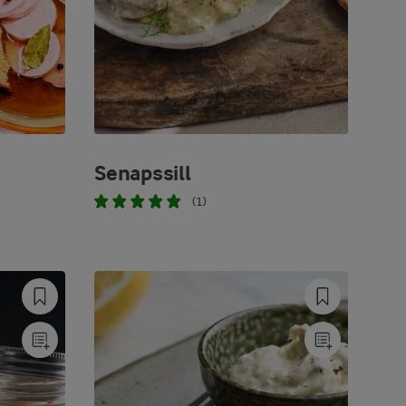
Senapssill
(1)