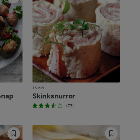
15 MIN
enap
Skinksnurror
(73)