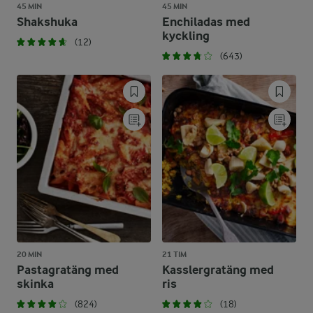
45 MIN
45 MIN
Shakshuka
Enchiladas med
kyckling
(12)
(643)
20 MIN
21 TIM
Pastagratäng med
Kasslergratäng med
skinka
ris
(824)
(18)