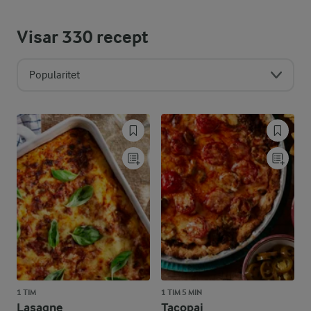
Visar
330
recept
Popularitet
1 TIM
1 TIM 5 MIN
Lasagne
Tacopaj