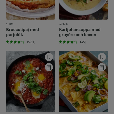
1 TIM
30 MIN
Broccolipaj med
Karljohansoppa med
purjolök
gruyère och bacon
(921)
(49)