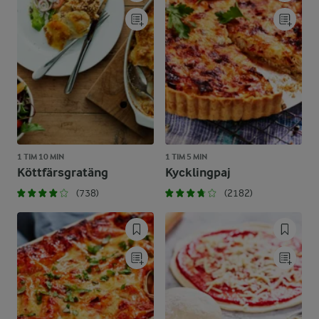
1 TIM 10 MIN
1 TIM 5 MIN
Köttfärsgratäng
Kycklingpaj
(738)
(2182)