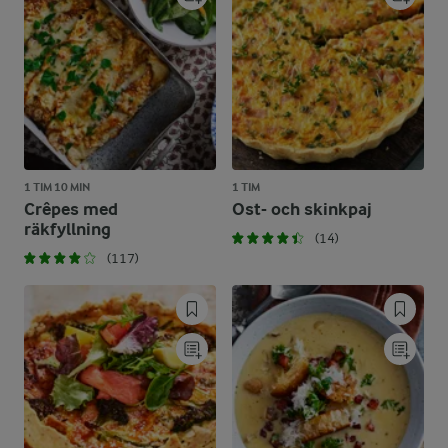
1 TIM 10 MIN
1 TIM
Crêpes med
Ost- och skinkpaj
räkfyllning
(14)
(117)