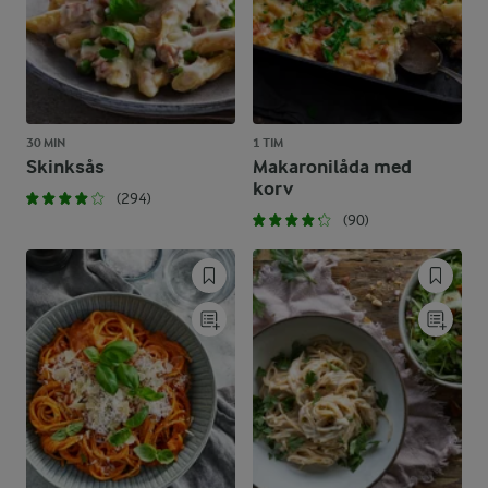
30 MIN
1 TIM
Skinksås
Makaronilåda med
korv
(294)
(90)