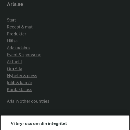
Arla.se
Start
Recept & mat
Produkter
Hälsa
Arlakadabra
Event & sponsring
Aktuellt
Om Arla
Nyheter & press
Jobb & karriär
Kontakta oss
Arla in other countries
Fler Arlasajter
Vi bryr oss om din integritet