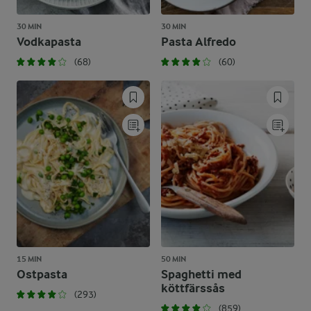
30 MIN
30 MIN
Vodkapasta
Pasta Alfredo
(68)
(60)
15 MIN
50 MIN
Ostpasta
Spaghetti med
köttfärssås
(293)
(859)