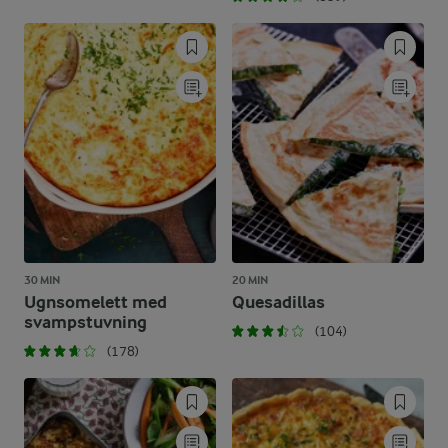
30 MIN
20 MIN
Ugnsomelett med
Quesadillas
svampstuvning
(104)
(178)