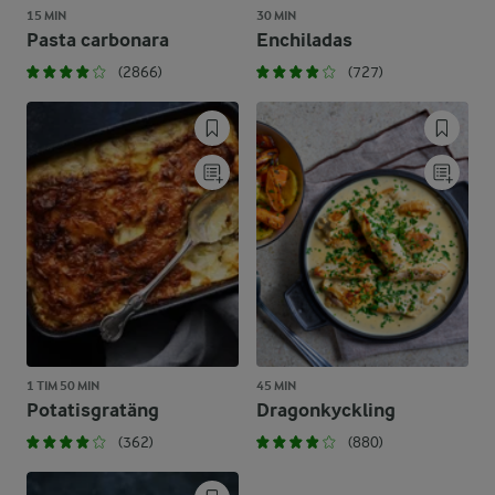
15 MIN
30 MIN
Pasta carbonara
Enchiladas
(2866)
(727)
1 TIM 50 MIN
45 MIN
Potatisgratäng
Dragonkyckling
(362)
(880)