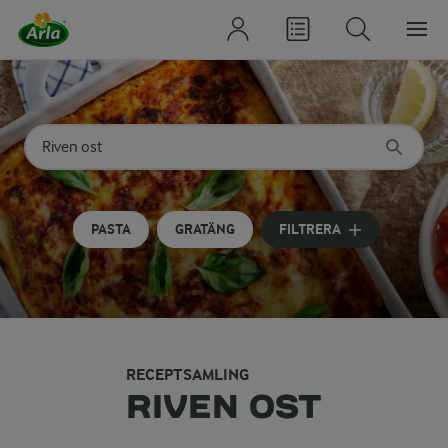
Sök på kategori eller ingrediens
Skriv in sökord för att få förslag
PASTA
GRATÄNG
FILTRERA
RECEPTSAMLING
RIVEN OST