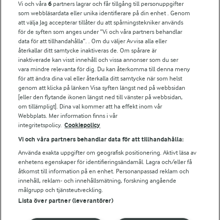
Vi och våra
6
partners lagrar och får tillgång till personuppgifter
För ägare
som webbläsardata eller unika identifierare på din enhet . Genom
att välja Jag accepterar tillåter du att spårningstekniker används
Arlas kundportal
för de syften som anges under ”Vi och våra partners behandlar
Arla.com
data för att tillhandahålla”. . Om du väljer Avvisa alla eller
Falbygdens Ost
återkallar ditt samtycke inaktiveras de. Om spårare är
Arla webbshop
inaktiverade kan visst innehåll och vissa annonser som du ser
vara mindre relevanta för dig. Du kan återkomma till denna meny
Bildbank
för att ändra dina val eller återkalla ditt samtycke när som helst
genom att klicka på länken Visa syften längst ned på webbsidan
[eller den flytande ikonen längst ned till vänster på webbsidan,
om tillämpligt]. Dina val kommer att ha effekt inom vår
Följ oss
Webbplats. Mer information finns i vår
integritetspolicy.
Cookiepolicy
Vi och våra partners behandlar data för att tillhandahålla:
Använda exakta uppgifter om geografisk positionering. Aktivt läsa av
enhetens egenskaper för identifieringsändamål. Lagra och/eller få
åtkomst till information på en enhet. Personanpassad reklam och
innehåll, reklam- och innehållsmätning, forskning angående
målgrupp och tjänsteutveckling.
Lista över partner (leverantörer)
© 2026 Arla Foods
Ändra cookie-inställningar