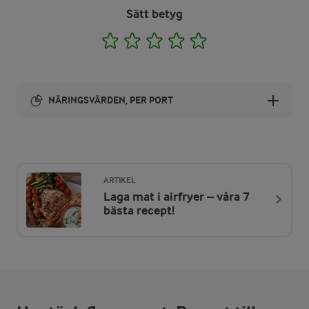
Sätt betyg
1
2
3
4
5
NÄRINGSVÄRDEN, PER PORT
Energi:
367 kcal
ARTIKEL
Laga mat i airfryer – våra 7
ENERGIDISTRIBUTION %
NÄRINGSVÄRDEN PER PORT
bästa recept!
-
4,4 g
Fiber:
11,3 %
10,2 g
Protein: