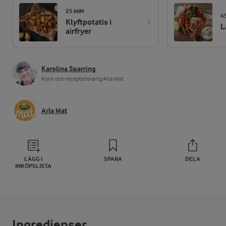
25 MIN
4
Klyftpotatis i
L
airfryer
Karolina Sparring
Kock och receptansvarig Arla Mat
Arla Mat
LÄGG I
SPARA
DELA
INKÖPSLISTA
Ingredienser