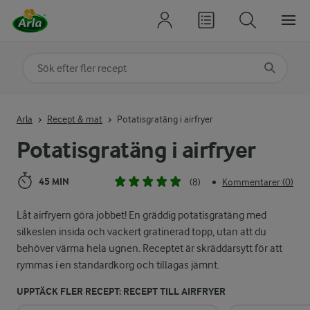
Sök på kategori eller ingrediens
Skriv in sökord för att få förslag
Arla
Recept & mat
Potatisgratäng i airfryer
Potatisgratäng i airfryer
45 MIN
(8)
Kommentarer (0)
•
Låt airfryern göra jobbet! En gräddig potatisgratäng med
silkeslen insida och vackert gratinerad topp, utan att du
behöver värma hela ugnen. Receptet är skräddarsytt för att
rymmas i en standardkorg och tillagas jämnt.
UPPTÄCK FLER RECEPT: RECEPT TILL AIRFRYER