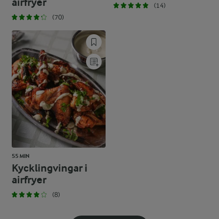
airfryer
(14)
(70)
55 MIN
Kycklingvingar i
airfryer
(8)