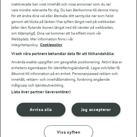
Arla.com
inaktiverade kan visst innehåll och vissa annonser som du ser
vara mindre relevanta för dig. Du kan återkomma till denna meny
Falbygdens Ost
för att ändra dina val eller återkalla ditt samtycke när som helst
Arla webbshop
genom att klicka på länken Visa syften längst ned på webbsidan
Bildbank
[eller den flytande ikonen längst ned till vänster på webbsidan,
om tillämpligt]. Dina val kommer att ha effekt inom vår
Webbplats. Mer information finns i vår
integritetspolicy.
Cookiepolicy
Följ oss
Vi och våra partners behandlar data för att tillhandahålla:
Använda exakta uppgifter om geografisk positionering. Aktivt läsa av
enhetens egenskaper för identifieringsändamål. Lagra och/eller få
åtkomst till information på en enhet. Personanpassad reklam och
innehåll, reklam- och innehållsmätning, forskning angående
målgrupp och tjänsteutveckling.
Lista över partner (leverantörer)
© 2026 Arla Foods
Avvisa alla
Jag accepterar
Ändra cookie-inställningar
Integritetspolicy
Visa syften
GÖR SÅ HÄR
INGREDIENSER