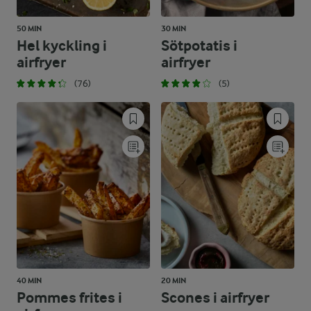
50 MIN
30 MIN
Hel kyckling i
Sötpotatis i
airfryer
airfryer
(76)
(5)
40 MIN
20 MIN
Pommes frites i
Scones i airfryer