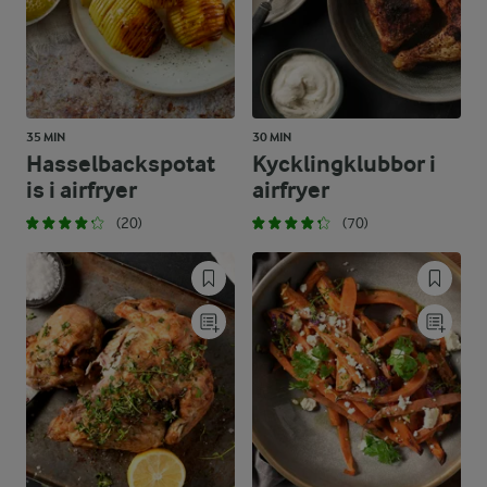
35 MIN
30 MIN
Hasselbackspotat
Kycklingklubbor i
is i airfryer
airfryer
(20)
(70)