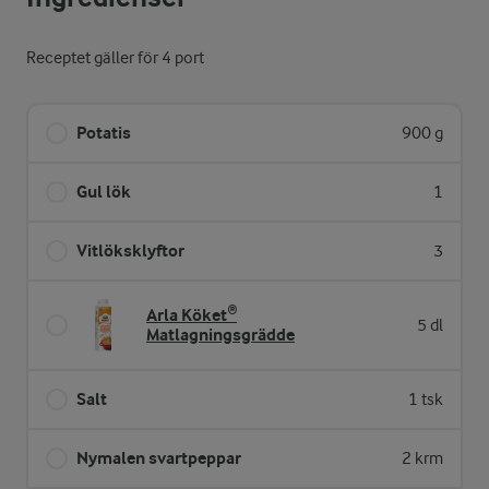
Receptet gäller för 4 port
Potatis
900 g
Gul lök
1
Vitlöksklyftor
3
Arla Köket®
5 dl
Matlagningsgrädde
Salt
1 tsk
Nymalen svartpeppar
2 krm