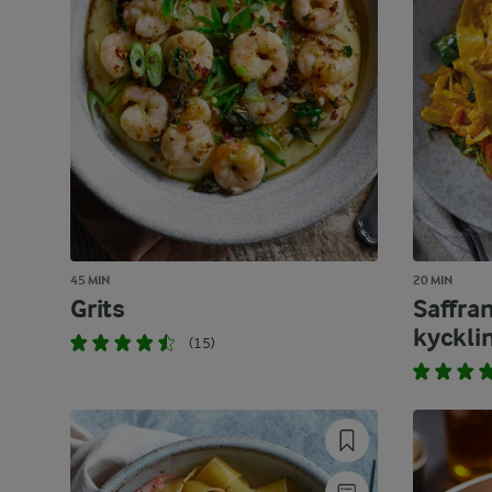
45 MIN
20 MIN
Grits
Saffra
kyckli
(15)