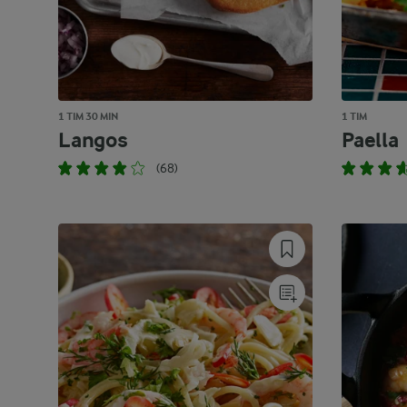
1 TIM 30 MIN
1 TIM
Langos
Paella
(68)