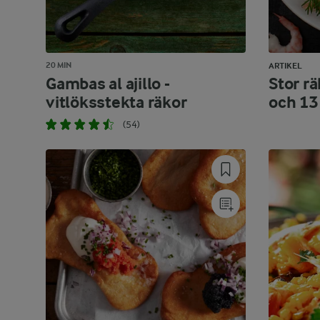
20 MIN
ARTIKEL
Gambas al ajillo -
Stor r
vitlöksstekta räkor
och 13
(54)