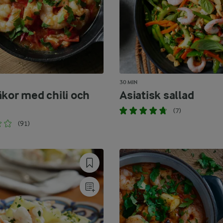
30 MIN
äkor med chili och
Asiatisk sallad
(7)
(91)