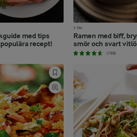
1 TIM
äkguide med tips
Ramen med biff, bry
 populära recept!
smör och svart vitl
(798)