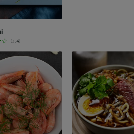
i
(354)