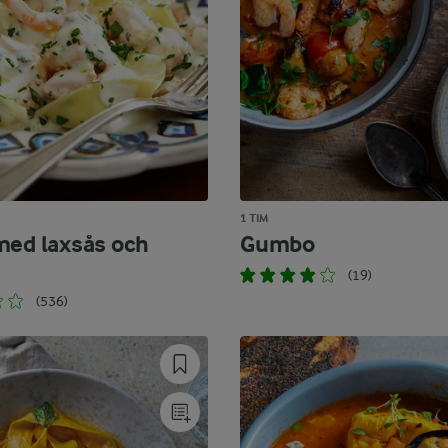
1 TIM
med laxsås och
Gumbo
(19)
(536)