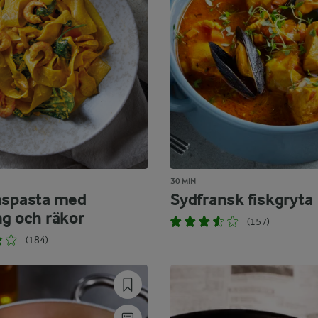
30 MIN
nspasta med
Sydfransk fiskgryta
ng och räkor
(157)
(184)