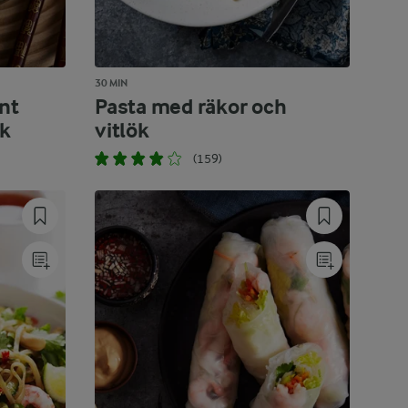
30 MIN
nt
Pasta med räkor och
ök
vitlök
(159)