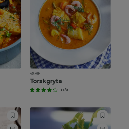
45 MIN
Torskgryta
(18)