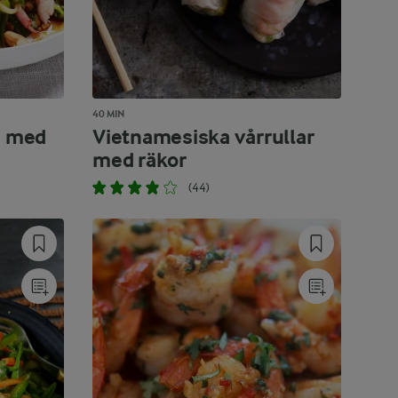
40 MIN
d med
Vietnamesiska vårrullar
med räkor
(44)