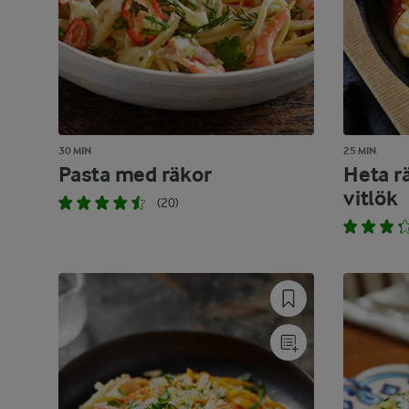
30 MIN
25 MIN
Pasta med räkor
Heta r
vitlök
(20)