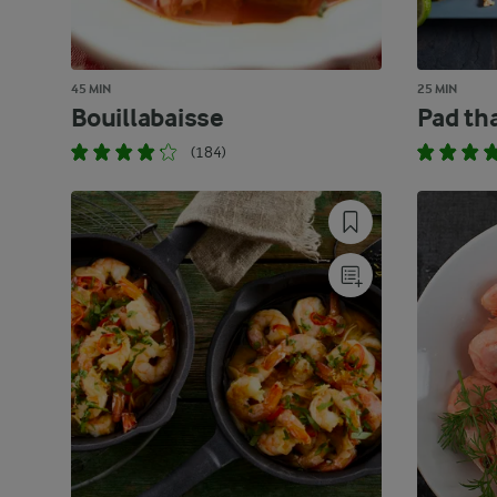
45 MIN
25 MIN
Bouillabaisse
Pad tha
(184)