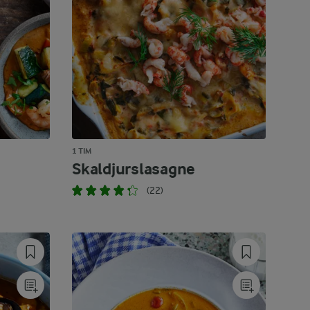
1 TIM
Skaldjurslasagne
(22)