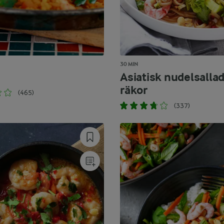
30 MIN
Asiatisk nudelsalla
räkor
(465)
(337)