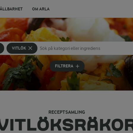
ÅLLBARHET
OM ARLA
VITLÖK
Sök på kategori eller ingrediens
Skriv in sökord för att få förslag
FILTRERA
RECEPTSAMLING
VITLÖKSRÄKO