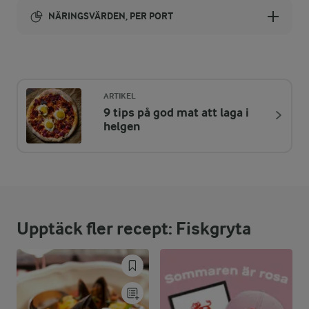
NÄRINGSVÄRDEN, PER PORT
Energi:
682 kcal
ARTIKEL
9 tips på god mat att laga i
ENERGIDISTRIBUTION %
NÄRINGSVÄRDEN PER PORT
helgen
-
7,3 g
Fiber:
22,9 %
38,4 g
Protein:
Upptäck fler recept: Fiskgryta
55,3 %
42,6 g
Fett:
16,8 %
28,2 g
Kolhydrater: