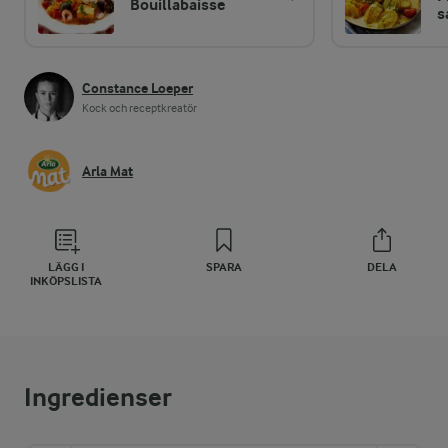
Bouillabaisse
s
Constance Loeper
Kock och receptkreatör
Arla Mat
LÄGG I
SPARA
DELA
INKÖPSLISTA
Ingredienser