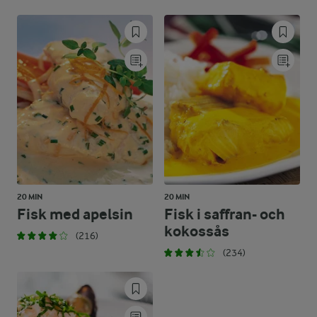
20 MIN
20 MIN
Fisk med apelsin
Fisk i saffran- och
kokossås
(216)
(234)