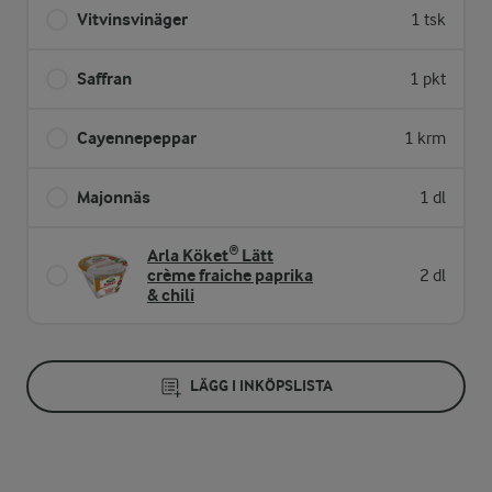
Vitvinsvinäger
1 tsk
Saffran
1 pkt
Cayennepeppar
1 krm
Majonnäs
1 dl
Arla Köket® Lätt
crème fraiche paprika
2 dl
& chili
LÄGG I INKÖPSLISTA