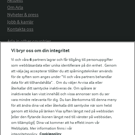
Aktuellt
Om Arla
Nyheter & press
Jobb & karriär
Kontakta oss
Arla in other countries
Vi bryr oss om din integritet
Vi och våra
6
partners lagrar och får tillgång till personuppgifter
Fler Arlasajter
som webbläsardata eller unika identifierare på din enhet . Genom
att välja Jag accepterar tillåter du att spårningstekniker används
för de syften som anges under ”Vi och våra partners behandlar
För ägare
data för att tillhandahålla”. . Om du väljer Avvisa alla eller
Arlas kundportal
återkallar ditt samtycke inaktiveras de. Om spårare är
Arla.com
inaktiverade kan visst innehåll och vissa annonser som du ser
vara mindre relevanta för dig. Du kan återkomma till denna meny
Falbygdens Ost
för att ändra dina val eller återkalla ditt samtycke när som helst
Arla webbshop
genom att klicka på länken Visa syften längst ned på webbsidan
Bildbank
[eller den flytande ikonen längst ned till vänster på webbsidan,
om tillämpligt]. Dina val kommer att ha effekt inom vår
Webbplats. Mer information finns i vår
integritetspolicy.
Cookiepolicy