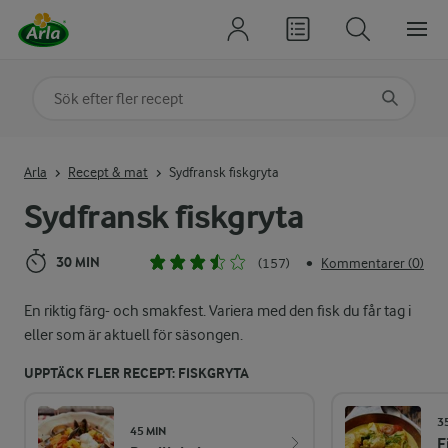
Sök på kategori eller ingrediens
Skriv in sökord för att få förslag
Arla
Recept & mat
Sydfransk fiskgryta
Sydfransk fiskgryta
30 MIN
(157)
Kommentarer (0)
•
En riktig färg- och smakfest. Variera med den fisk du får tag i
eller som är aktuell för säsongen.
UPPTÄCK FLER RECEPT: FISKGRYTA
3
45 MIN
F