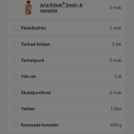
Arla Köket® Smör- &
2 msk
rapsolja
Fänkålsfrön
1 msk
Torkad timjan
1 tsk
Tomatpuré
2 msk
Vitt vin
2 dl
Skaldjursfond
2 msk
Vatten
1 liter
Krossade tomater
400 g