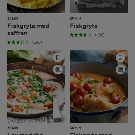
35 MIN
20 MIN
Fiskgryta med
Fiskgryta
saffran
(326)
(588)
30 MIN
30 MIN