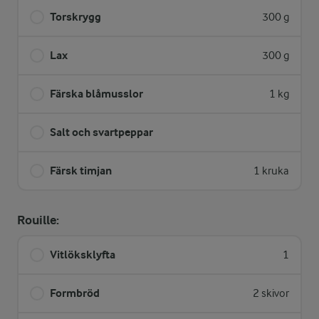
Torskrygg
300 g
Lax
300 g
Färska blåmusslor
1 kg
Salt och svartpeppar
Färsk timjan
1 kruka
Rouille:
Vitlöksklyfta
1
Formbröd
2 skivor