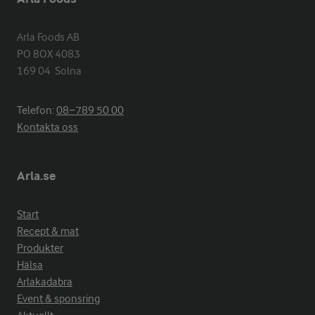
Arla Foods AB

PO BOX 4083

169 04  Solna
Telefon:
08−789 50 00
Kontakta oss
Arla.se
Start
Recept & mat
Produkter
Hälsa
Arlakadabra
Event & sponsring