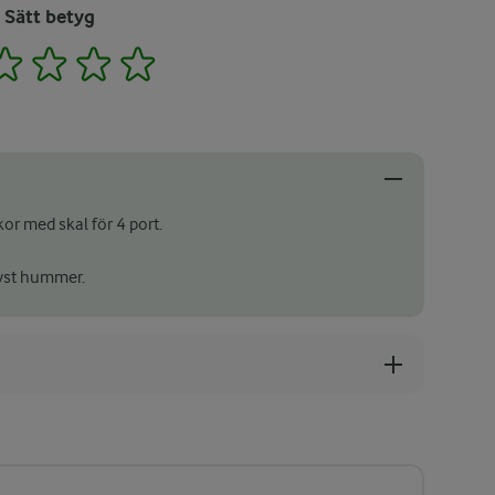
Sätt betyg
2
3
4
5
or med skal för 4 port.
fryst hummer.