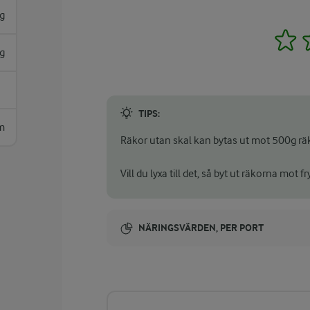
g
1
g
TIPS:
m
Räkor utan skal kan bytas ut mot 500g räk
Vill du lyxa till det, så byt ut räkorna mot 
NÄRINGSVÄRDEN, PER PORT
Energi:
681 kcal