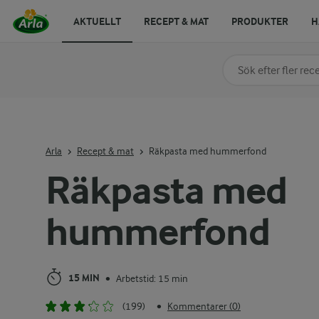
AKTUELLT
RECEPT & MAT
PRODUKTER
H
Sök på kategori elle
Skriv in sökord för at
Arla
Recept & mat
Räkpasta med hummerfond
Räkpasta med
hummerfond
15 MIN
Arbetstid: 15 min
•
(199)
Kommentarer (0)
•