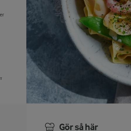
er
UT
Gör så här