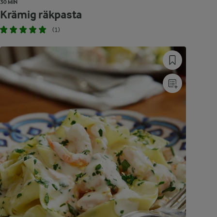
30 MIN
Krämig räkpasta
(1)