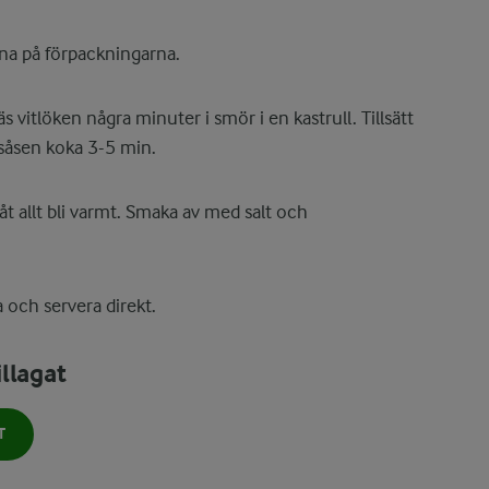
rna på förpackningarna.
s vitlöken några minuter i smör i en kastrull. Tillsätt
åsen koka 3-5 min.
åt allt bli varmt. Smaka av med salt och
 och servera direkt.
llagat
T