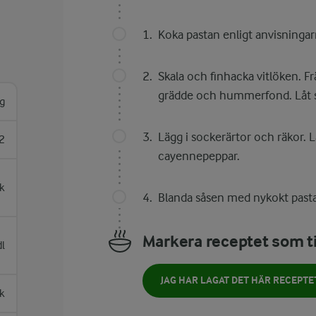
Koka pastan enligt anvisninga
Skala och finhacka vitlöken. Frä
grädde och hummerfond. Låt s
g
Lägg i sockerärtor och räkor. L
2
cayennepeppar.
k
Blanda såsen med nykokt pasta
Markera receptet som ti
dl
JAG HAR LAGAT DET HÄR RECEPTE
k