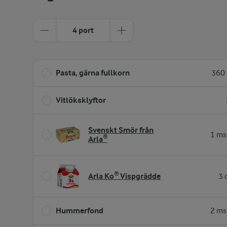
4 port
Pasta, gärna fullkorn
360 
Vitlöksklyftor
Svenskt Smör från
1 ms
Arla®
Arla Ko® Vispgrädde
3 
Hummerfond
2 ms