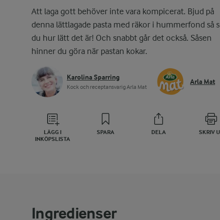
Att laga gott behöver inte vara kompicerat. Bjud på
denna lättlagade pasta med räkor i hummerfond så s
du hur lätt det är! Och snabbt går det också. Såsen
hinner du göra när pastan kokar.
Karolina Sparring
Arla Mat
Kock och receptansvarig Arla Mat
LÄGG I
SPARA
DELA
SKRIV 
INKÖPSLISTA
Ingredienser