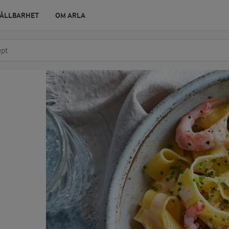
ÅLLBARHET
OM ARLA
r ingrediens
t få förslag