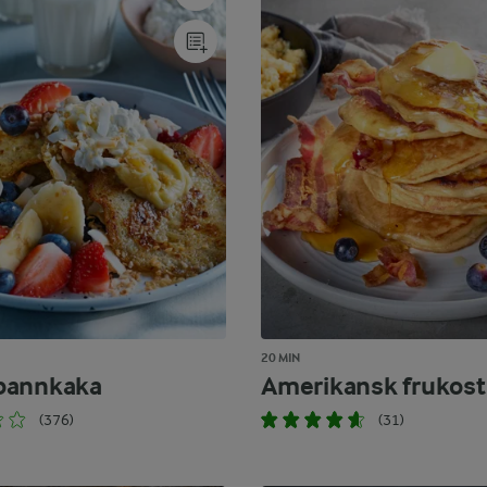
20 MIN
pannkaka
Amerikansk frukost
(376)
(31)