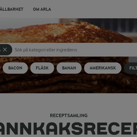
ÅLLBARHET
OM ARLA
A
Sök på kategori eller ingrediens
Skriv in sökord för att få förslag
BACON
FLÄSK
BANAN
AMERIKANSK
FIL
RECEPTSAMLING
ANNKAKSRECE