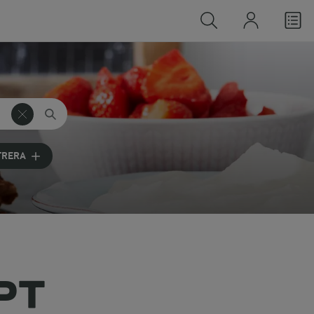
TRERA
PT