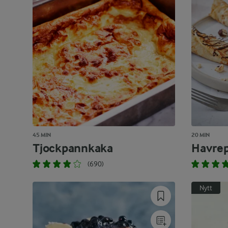
45 MIN
20 MIN
Tjockpannkaka
Havre
(690)
Nytt