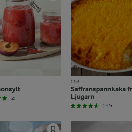
1 TIM
onsylt
Saffranspannkaka f
Ljugarn
(2)
(159)