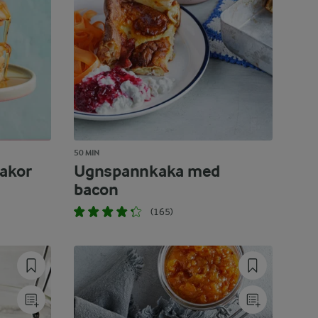
50 MIN
akor
Ugnspannkaka med
bacon
(165)