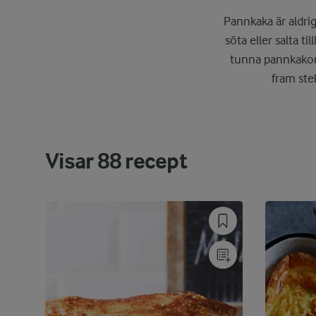
Pannkaka är aldrig
söta eller salta t
tunna pannkakor,
fram ste
Visar
88
recept