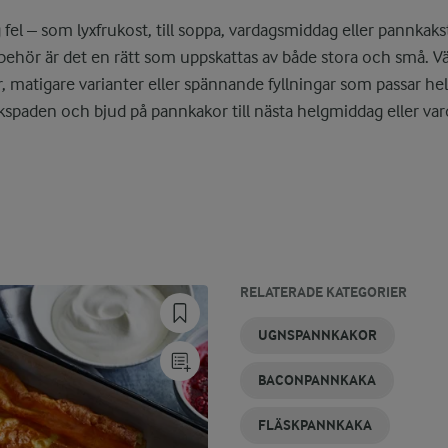
 fel – som lyxfrukost, till soppa, vardagsmiddag eller pannkaks
illbehör är det en rätt som uppskattas av både stora och små. Vä
 matigare varianter eller spännande fyllningar som passar hel
kspaden och bjud på pannkakor till nästa helgmiddag eller va
RELATERADE KATEGORIER
BLÅBÄRSPANNKAKA
POTATISPANNKAKA
AMERIKANSKA
PANNKAKA
SVENSK
PANNKAKA
UGNSPANNKAKOR
PANNKAKSRECEPT
MED
PANNKAKA
UTAN MJÖL
HAVREGRYN
BACONPANNKAKA
FLÄSKPANNKAKA