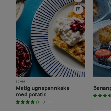
50 MIN
Matig ugnspannkaka
Banan
med potatis
(138)