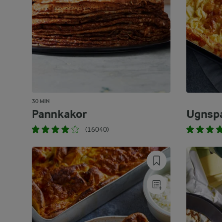
30 MIN
Pannkakor
Ugnsp
(16040)