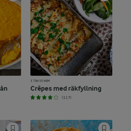
1 TIM 10 MIN
rån
Crêpes med räkfyllning
(117)