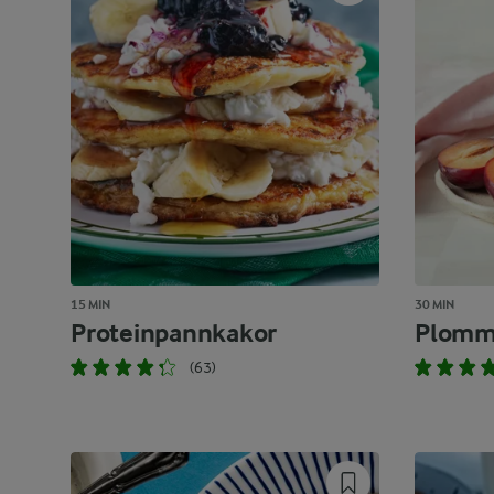
15 MIN
30 MIN
Proteinpannkakor
Plomm
(63)