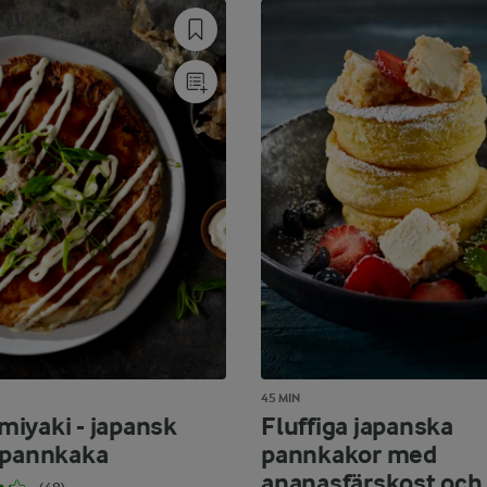
45 MIN
iyaki - japansk
Fluffiga japanska
spannkaka
pannkakor med
ananasfärskost och