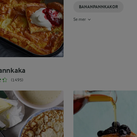
BANANPANNKAKOR
Se mer
annkaka
(1495)