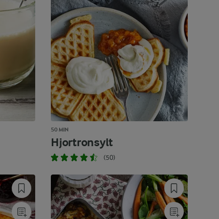
50 MIN
Hjortronsylt
(50)