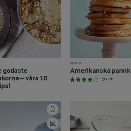
20 MIN
e godaste
Amerikanska pannk
korna – våra 10
(2847)
ips!