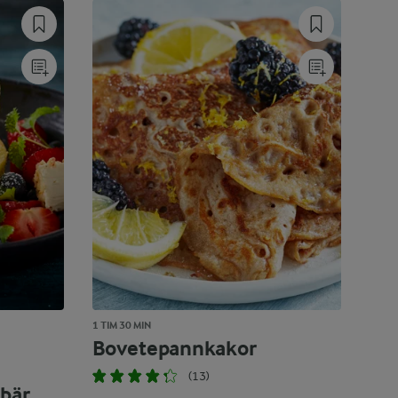
1 TIM 30 MIN
Bovetepannkakor
(13)
 bär