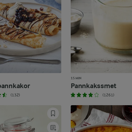
15 MIN
pannkakor
Pannkakssmet
(132)
(1261)