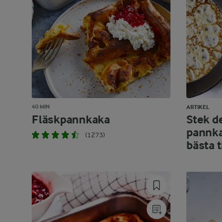
40 MIN
ARTIKEL
Fläskpannkaka
Stek d
pannka
(1273)
bästa t