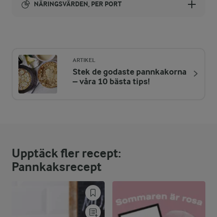
NÄRINGSVÄRDEN, PER PORT
Energi:
591 kcal
ARTIKEL
Stek de godaste pannkakorna
ENERGIDISTRIBUTION %
NÄRINGSVÄRDEN PER PORT
– våra 10 bästa tips!
-
2 g
Fiber:
7,4 %
10,8 g
Protein:
Upptäck fler recept:
53 %
35,4 g
Fett:
Pannkaksrecept
39,6 %
57,6 g
Kolhydrater: