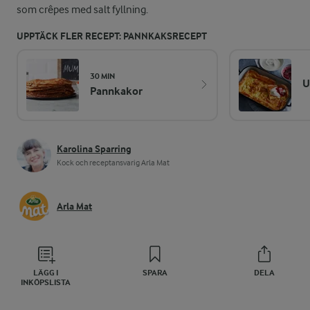
som crêpes med salt fyllning.
UPPTÄCK FLER RECEPT: PANNKAKSRECEPT
30 MIN
U
Pannkakor
Karolina Sparring
Kock och receptansvarig Arla Mat
Arla Mat
LÄGG I
SPARA
DELA
INKÖPSLISTA