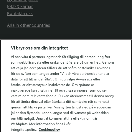
Jobb & karriär
Kontakta oss
Arla in other countries
Fler Arlasajter
Vi bryr oss om din integritet
Vi och våra
6
partners lagrar och får tillgång till personuppgifter
För ägare
som webbläsardata eller unika identifierare på din enhet . Genom
att välja Jag accepterar tillåter du att spårningstekniker används
Arlas kundportal
för de syften som anges under ”Vi och våra partners behandlar
Arla.com
data för att tillhandahålla”. . Om du väljer Avvisa alla eller
Falbygdens Ost
återkallar ditt samtycke inaktiveras de. Om spårare är
Arla webbshop
inaktiverade kan visst innehåll och vissa annonser som du ser
vara mindre relevanta för dig. Du kan återkomma till denna meny
Bildbank
för att ändra dina val eller återkalla ditt samtycke när som helst
genom att klicka på länken Visa syften längst ned på webbsidan
[eller den flytande ikonen längst ned till vänster på webbsidan,
om tillämpligt]. Dina val kommer att ha effekt inom vår
Följ oss
Webbplats. Mer information finns i vår
integritetspolicy.
Cookiepolicy