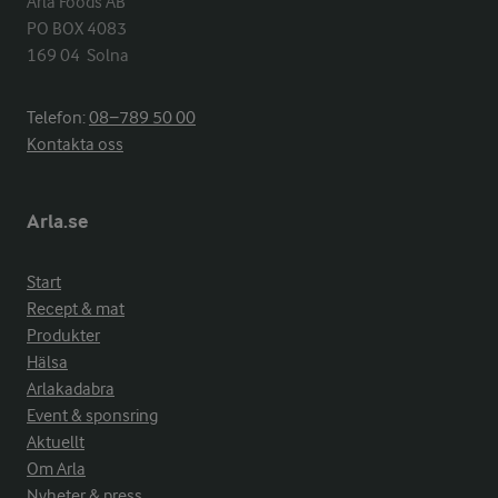
Arla Foods AB

PO BOX 4083

169 04  Solna
Telefon:
08−789 50 00
Kontakta oss
Arla.se
Start
Recept & mat
Produkter
Hälsa
Arlakadabra
Event & sponsring
Aktuellt
Om Arla
Nyheter & press