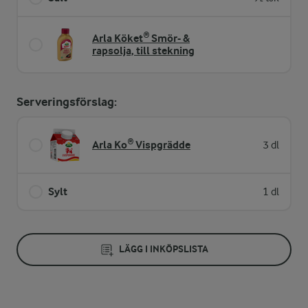
Arla Köket® Smör- &
rapsolja, till stekning
Serveringsförslag:
Arla Ko® Vispgrädde
3 dl
Sylt
1 dl
LÄGG I INKÖPSLISTA