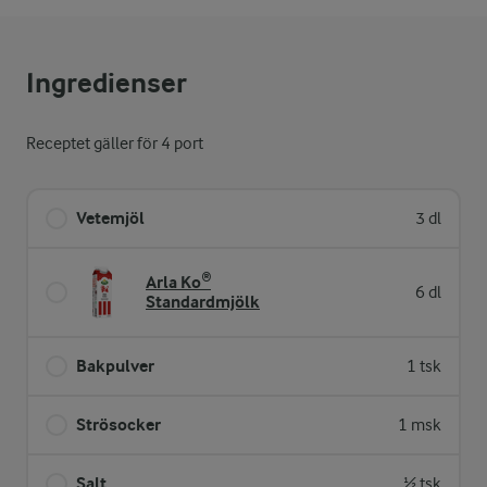
Ingredienser
Receptet gäller för 4 port
Vetemjöl
3 dl
Arla Ko®
6 dl
Standardmjölk
Bakpulver
1 tsk
Strösocker
1 msk
Salt
½ tsk