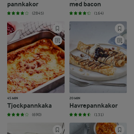
pannkakor
med bacon
(2845)
(164)
45 MIN
20 MIN
Tjockpannkaka
Havrepannkakor
(690)
(131)