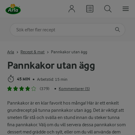
Sök på kategori eller ingrediens
Skriv in sökord för att få förslag
Arla
Recept & mat
Pannkakor utan ägg
Pannkakor utan ägg
45 MIN
Arbetstid: 15 min
•
(379)
Kommentarer (5)
•
Pannkakor är en klar favorit hos många! Här är ett enkelt
grundrecept på tunna pannkakor utan ägg. Det är viktigt att
smeten får stå och svälla en stund innan du steker tunna
fina pannkakor. Välj om du vill servera dessa pannkakor som
dessert med grädde och sylt, eller om du vill använda dem