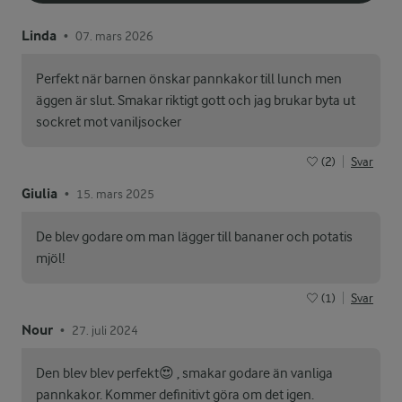
Linda
07. mars 2026
•
Perfekt när barnen önskar pannkakor till lunch men
äggen är slut. Smakar riktigt gott och jag brukar byta ut
sockret mot vaniljsocker
(2)
Svar
Giulia
15. mars 2025
•
De blev godare om man lägger till bananer och potatis
mjöl!
(1)
Svar
Nour
27. juli 2024
•
Den blev blev perfekt😍 , smakar godare än vanliga
pannkakor. Kommer definitivt göra om det igen.