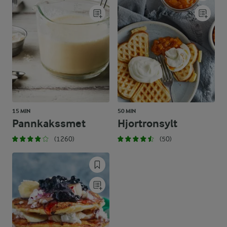
15 MIN
50 MIN
Pannkakssmet
Hjortronsylt
(1260)
(50)