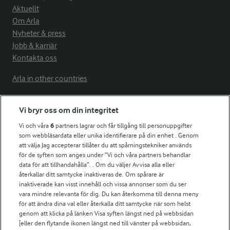
Aktuellt
Om Arla
Nyheter & press
Jobb & karriär
Kontakta oss
Arla in other countries
Vi bryr oss om din integritet
Fler Arlasajter
Vi och våra
6
partners lagrar och får tillgång till personuppgifter
som webbläsardata eller unika identifierare på din enhet . Genom
För ägare
att välja Jag accepterar tillåter du att spårningstekniker används
Arlas kundportal
för de syften som anges under ”Vi och våra partners behandlar
data för att tillhandahålla”. . Om du väljer Avvisa alla eller
Arla.com
återkallar ditt samtycke inaktiveras de. Om spårare är
Falbygdens Ost
inaktiverade kan visst innehåll och vissa annonser som du ser
Arla webbshop
vara mindre relevanta för dig. Du kan återkomma till denna meny
Bildbank
för att ändra dina val eller återkalla ditt samtycke när som helst
genom att klicka på länken Visa syften längst ned på webbsidan
[eller den flytande ikonen längst ned till vänster på webbsidan,