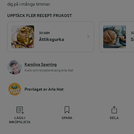
dig på i många timmar.
UPPTÄCK FLER RECEPT: FRUKOST
30 MIN
3
Ättiksgurka
S
Karolina Sparring
Kock och receptansvarig Arla Mat
Provlagat av Arla Mat
LÄGG I
SPARA
DELA
INKÖPSLISTA