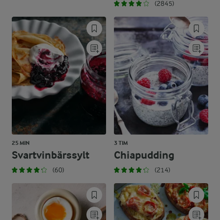
(2845)
25 MIN
3 TIM
Svartvinbärssylt
Chiapudding
(60)
(214)