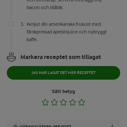
bacon och blåbär.
Avnjut din amerikanska frukost med
färskpressad apelsinjuice och nybryggt
kaffe.
Markera receptet som tillagat
JAG HAR LAGAT DET HÄR RECEPTET
Sätt betyg
1
2
3
4
5
NÄRINGSVÄRDEN, PER PORT