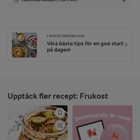
Energi:
681 kcal
FRUKOSTINSPIRATION
Våra bästa tips för en god start
ENERGIDISTRIBUTION %
NÄRINGSVÄRDEN PER PORT
på dagen!
-
2,6 g
Fiber:
12,9 %
21,7 g
Protein:
Upptäck fler recept: Frukost
45,5 %
35 g
Fett:
41,6 %
69,8 g
Kolhydrater: