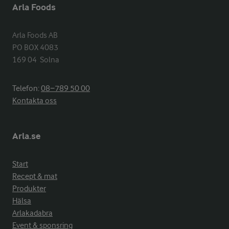
Arla Foods
Arla Foods AB

PO BOX 4083

169 04  Solna
Telefon:
08−789 50 00
Kontakta oss
Arla.se
Start
Recept & mat
Produkter
Hälsa
Arlakadabra
Event & sponsring