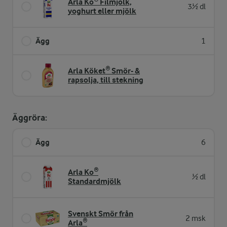
Arla Ko® Filmjölk,
3½ dl
yoghurt eller mjölk
Ägg
1
Arla Köket® Smör- &
rapsolja, till stekning
Äggröra:
Ägg
6
Arla Ko®
½ dl
Standardmjölk
Svenskt Smör från
2 msk
Arla®