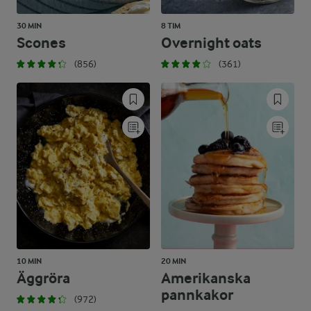
30 MIN
8 TIM
Scones
Overnight oats
(856)
(361)
10 MIN
20 MIN
Äggröra
Amerikanska
pannkakor
(972)