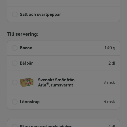
Salt och svartpeppar
Till servering:
Bacon
140 g
Blåbär
2 dl
Svenskt Smör från
2 msk
Arla®, rumsvarmt
Lönnsirap
4 msk
Färskpressad apelsinjuice
4 dl