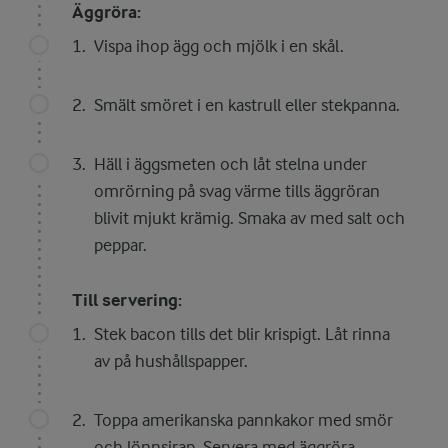
Äggröra:
Vispa ihop ägg och mjölk i en skål.
Smält smöret i en kastrull eller stekpanna.
Häll i äggsmeten och låt stelna under
omrörning på svag värme tills äggröran
blivit mjukt krämig. Smaka av med salt och
peppar.
Till servering:
Stek bacon tills det blir krispigt. Låt rinna
av på hushållspapper.
Toppa amerikanska pannkakor med smör
och lönnsirap. Servera med äggröra,