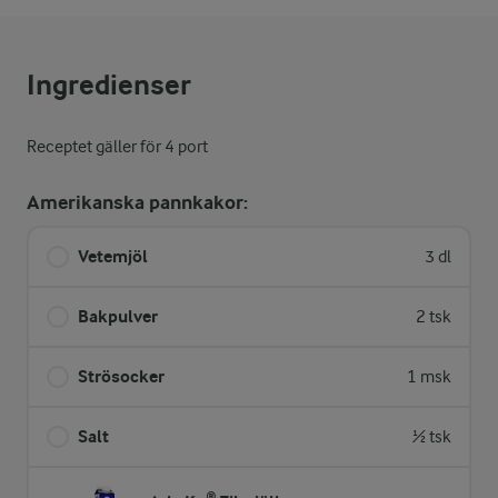
Ingredienser
Receptet gäller för 4 port
Amerikanska pannkakor:
Vetemjöl
3 dl
Bakpulver
2 tsk
Strösocker
1 msk
Salt
½ tsk