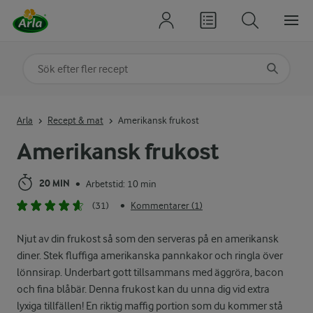
Sök på kategori eller ingrediens
Skriv in sökord för att få förslag
Arla
Recept & mat
Amerikansk frukost
Amerikansk frukost
20 MIN
Arbetstid: 10 min
•
(31)
Kommentarer (1)
•
Njut av din frukost så som den serveras på en amerikansk
diner. Stek fluffiga amerikanska pannkakor och ringla över
lönnsirap. Underbart gott tillsammans med äggröra, bacon
och fina blåbär. Denna frukost kan du unna dig vid extra
lyxiga tillfällen! En riktig maffig portion som du kommer stå