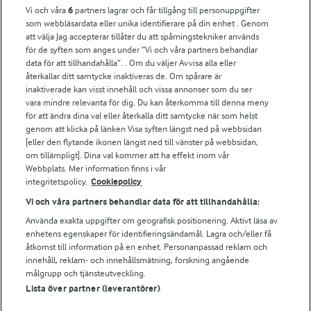
Vi och våra
6
partners lagrar och får tillgång till personuppgifter
För ägare
som webbläsardata eller unika identifierare på din enhet . Genom
att välja Jag accepterar tillåter du att spårningstekniker används
Arlas kundportal
för de syften som anges under ”Vi och våra partners behandlar
Arla.com
data för att tillhandahålla”. . Om du väljer Avvisa alla eller
Falbygdens Ost
återkallar ditt samtycke inaktiveras de. Om spårare är
Arla webbshop
inaktiverade kan visst innehåll och vissa annonser som du ser
vara mindre relevanta för dig. Du kan återkomma till denna meny
Bildbank
för att ändra dina val eller återkalla ditt samtycke när som helst
genom att klicka på länken Visa syften längst ned på webbsidan
[eller den flytande ikonen längst ned till vänster på webbsidan,
om tillämpligt]. Dina val kommer att ha effekt inom vår
Följ oss
Webbplats. Mer information finns i vår
integritetspolicy.
Cookiepolicy
Vi och våra partners behandlar data för att tillhandahålla:
Använda exakta uppgifter om geografisk positionering. Aktivt läsa av
enhetens egenskaper för identifieringsändamål. Lagra och/eller få
åtkomst till information på en enhet. Personanpassad reklam och
innehåll, reklam- och innehållsmätning, forskning angående
målgrupp och tjänsteutveckling.
Lista över partner (leverantörer)
© 2026 Arla Foods
Ändra cookie-inställningar