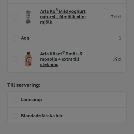
Arla Ko® Mild yoghurt
naturell, filmjölk eller
3½ dl
mjölk
Ägg
1
Arla Köket® Smör- &
rapsolja + extra till
½ dl
stekning
Till servering:
Lönnsirap
Blandade färska bär