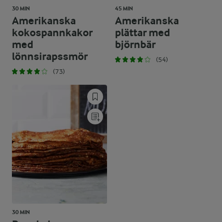
30 MIN
45 MIN
Amerikanska
Amerikanska
kokospannkakor
plättar med
med
björnbär
lönnsirapssmör
(54)
(73)
30 MIN