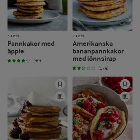
30 MIN
20 MIN
Pannkakor med
Amerikanska
äpple
bananpannkakor
med lönnsirap
(40)
(174)