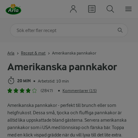
Sök på kategori eller ingrediens
Skriv in sökord för att få förslag
Arla
Recept & mat
Amerikanska pannkakor
Amerikanska pannkakor
20 MIN
Arbetstid: 10 min
•
(2847)
Kommentarer (15)
•
Amerikanska pannkakor - perfekt till brunch eller som
helgfrukost. Dessa små, tjocka och fluffiga pannkakor är
alltid lika uppskattade bland gästerna. Servera amerikanska
pannkakor som i USA med lönnsirap och färska bär. Toppa
med en klick vispad grädde när du vill lyxa till det lite extra.