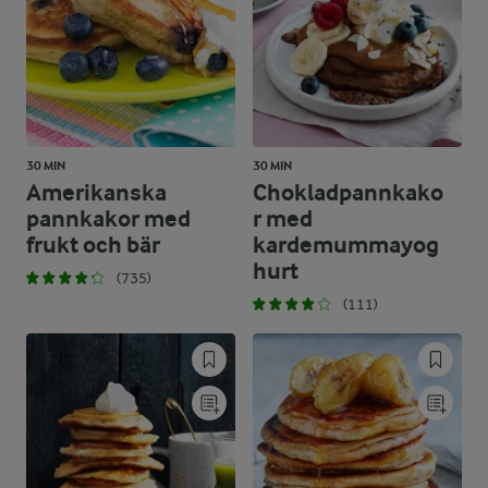
30 MIN
30 MIN
Amerikanska
Chokladpannkako
pannkakor med
r med
frukt och bär
kardemummayog
hurt
(735)
(111)