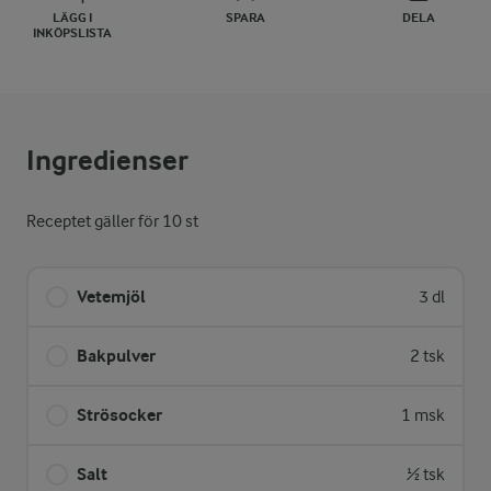
LÄGG I
SPARA
DELA
INKÖPSLISTA
Ingredienser
Receptet gäller för 10 st
Vetemjöl
3 dl
Bakpulver
2 tsk
Strösocker
1 msk
Salt
½ tsk