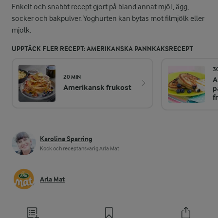
Enkelt och snabbt recept gjort på bland annat mjöl, ägg,
socker och bakpulver. Yoghurten kan bytas mot filmjölk eller
mjölk.
UPPTÄCK FLER RECEPT: AMERIKANSKA PANNKAKSRECEPT
3
20 MIN
A
Amerikansk frukost
p
f
Karolina Sparring
Kock och receptansvarig Arla Mat
Arla Mat