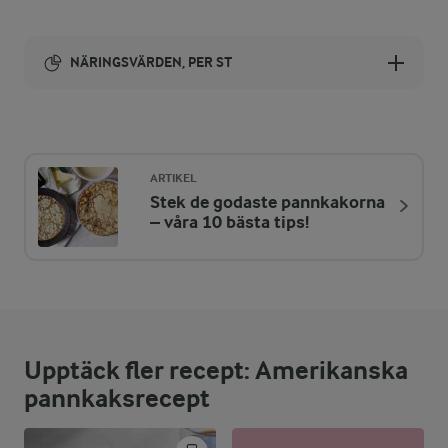
NÄRINGSVÄRDEN, PER ST
Energi:
129 kcal
ARTIKEL
Stek de godaste pannkakorna
ENERGIDISTRIBUTION %
NÄRINGSVÄRDEN PER ST
– våra 10 bästa tips!
-
0,6 g
Fiber:
10,7 %
3,4 g
Protein:
Upptäck fler recept: Amerikanska
39 %
5,7 g
Fett:
pannkaksrecept
50,3 %
16 g
Kolhydrater: