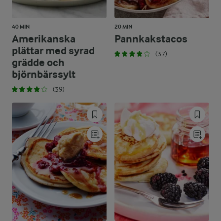
40 MIN
20 MIN
Amerikanska
Pannkakstacos
plättar med syrad
(37)
grädde och
björnbärssylt
(39)