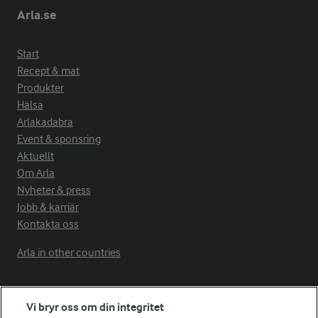
Arla.se
Start
Recept & mat
Produkter
Hälsa
Arlakadabra
Event & sponsring
Aktuellt
Om Arla
Nyheter & press
Jobb & karriär
Kontakta oss
Arla in other countries
Fler Arlasajter
Vi bryr oss om din integritet