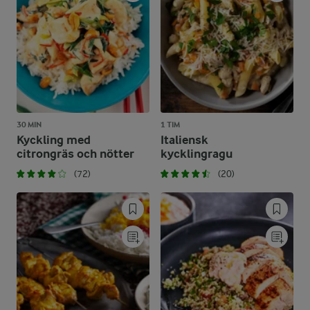
30 MIN
1 TIM
Kyckling med
Italiensk
citrongräs och nötter
kycklingragu
(72)
(20)