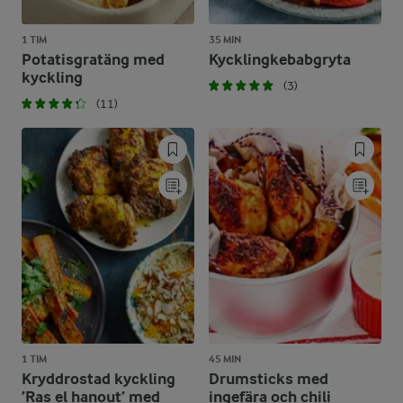
1 TIM
35 MIN
Potatisgratäng med
Kycklingkebabgryta
kyckling
(3)
(11)
1 TIM
45 MIN
Kryddrostad kyckling
Drumsticks med
’Ras el hanout’ med
ingefära och chili