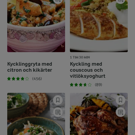
1 TIM 30 MIN
Kycklinggryta med
Kyckling med
citron och kikärter
couscous och
vitlöksyoghurt
(456)
(89)