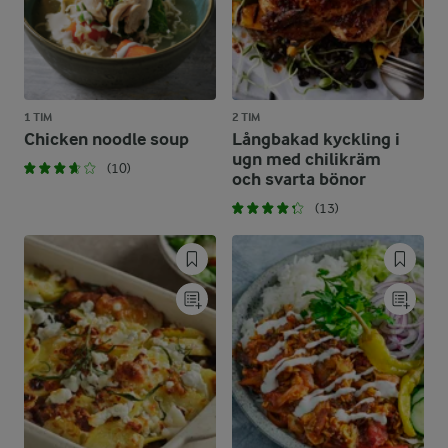
1 TIM
2 TIM
Chicken noodle soup
Långbakad kyckling i
ugn med chilikräm
(10)
och svarta bönor
(13)