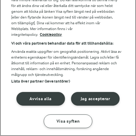
Bildbank
för att ändra dina val eller återkalla ditt samtycke när som helst
genom att klicka på länken Visa syften längst ned på webbsidan
[eller den flytande ikonen längst ned till vänster på webbsidan,
om tillämpligt]. Dina val kommer att ha effekt inom vår
Följ oss
Webbplats. Mer information finns i vår
integritetspolicy.
Cookiepolicy
Vi och våra partners behandlar data för att tillhandahålla:
Använda exakta uppgifter om geografisk positionering. Aktivt läsa av
enhetens egenskaper för identifieringsändamål. Lagra och/eller få
åtkomst till information på en enhet. Personanpassad reklam och
innehåll, reklam- och innehållsmätning, forskning angående
målgrupp och tjänsteutveckling.
Lista över partner (leverantörer)
© 2026 Arla Foods
Ändra cookie-inställningar
Avvisa alla
Jag accepterar
Integritetspolicy
Om cookies
Visa syften