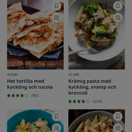
30 MIN
25 MIN
Het tortilla med
Krämig pasta med
kyckling och rucola
kyckling, svamp och
broccoli
(95)
(154)