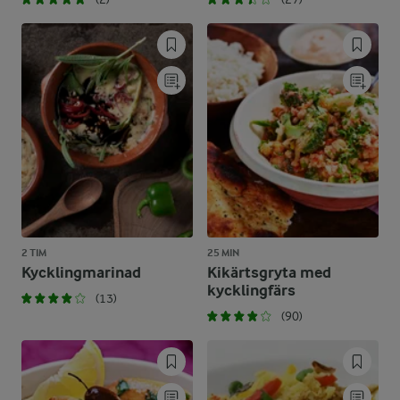
2 TIM
25 MIN
Kycklingmarinad
Kikärtsgryta med
kycklingfärs
(13)
(90)