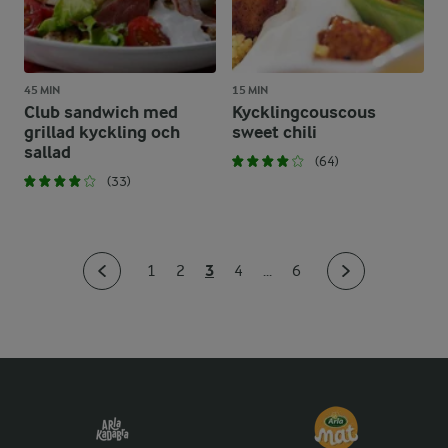
45 MIN
15 MIN
Club sandwich med
Kycklingcouscous
grillad kyckling och
sweet chili
sallad
(64)
(33)
3
1
2
4
...
6