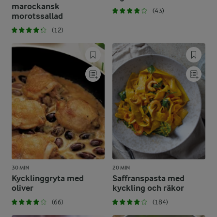
marockansk
(43)
morotssallad
(12)
30 MIN
20 MIN
Kycklinggryta med
Saffranspasta med
oliver
kyckling och räkor
(66)
(184)