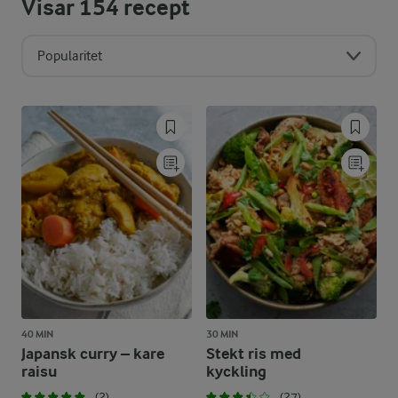
Visar
154
recept
Popularitet
40 MIN
30 MIN
Japansk curry – kare
Stekt ris med
raisu
kyckling
(2)
(27)