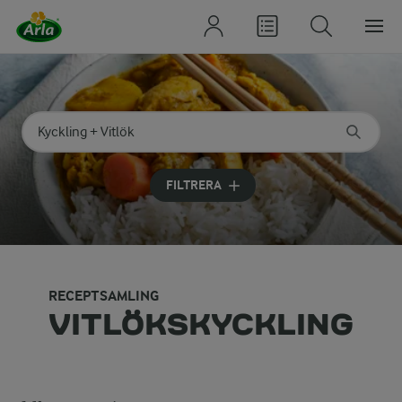
Sök på kategori eller ingrediens
Skriv in sökord för att få förslag
FILTRERA
RECEPTSAMLING
VITLÖKSKYCKLING