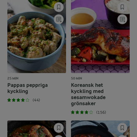
25 MIN
50 MIN
Pappas peppriga
Koreansk het
kyckling
kyckling med
sesamwokade
(44)
grönsaker
(156)