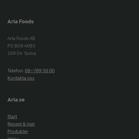
Arla Foods
Arla Foods AB

PO BOX 4083

169 04  Solna
Telefon:
08−789 50 00
Kontakta oss
Arla.se
Start
Recept & mat
Produkter