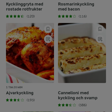
Kycklinggryta med
Rosmarinkyckling
rostade rotfrukter
med bacon
(120)
(116)
1 TIM 20 MIN
Ajvarkyckling
Cannelloni med
kyckling och svamp
(193)
(386)