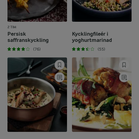
2 TIM
Persisk
Kycklingfileér i
saffranskyckling
yoghurtmarinad
(76)
(55)