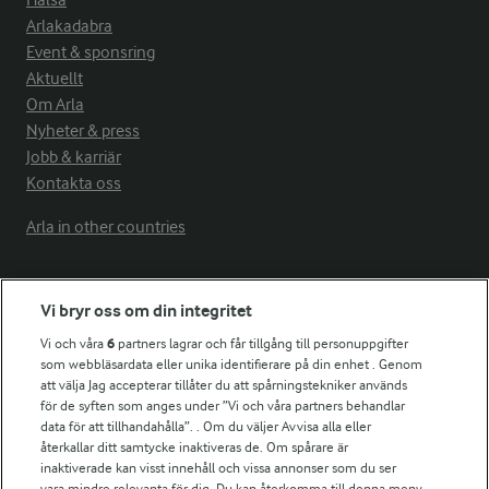
Hälsa
Arlakadabra
Event & sponsring
Aktuellt
Om Arla
Nyheter & press
Jobb & karriär
Kontakta oss
Arla in other countries
Fler Arlasajter
Vi bryr oss om din integritet
Vi och våra
6
partners lagrar och får tillgång till personuppgifter
För ägare
som webbläsardata eller unika identifierare på din enhet . Genom
att välja Jag accepterar tillåter du att spårningstekniker används
Arlas kundportal
för de syften som anges under ”Vi och våra partners behandlar
Arla.com
data för att tillhandahålla”. . Om du väljer Avvisa alla eller
Falbygdens Ost
återkallar ditt samtycke inaktiveras de. Om spårare är
Arla webbshop
inaktiverade kan visst innehåll och vissa annonser som du ser
vara mindre relevanta för dig. Du kan återkomma till denna meny