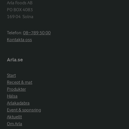
Arla Foods AB

PO BOX 4083

169 04  Solna
Telefon:
08−789 50 00
Kontakta oss
Arla.se
Start
Recept & mat
Produkter
Hälsa
Arlakadabra
Event & sponsring
Aktuellt
Om Arla