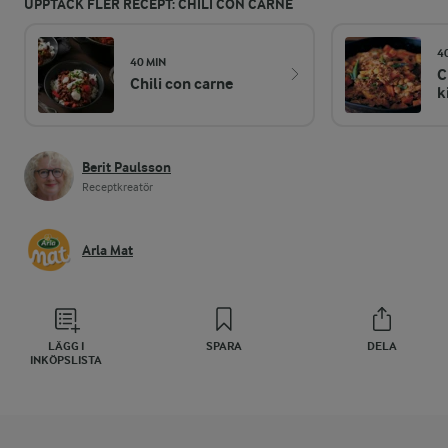
UPPTÄCK FLER RECEPT: CHILI CON CARNE
4
40 MIN
C
Chili con carne
k
Berit Paulsson
Receptkreatör
Arla Mat
LÄGG I
SPARA
DELA
INKÖPSLISTA