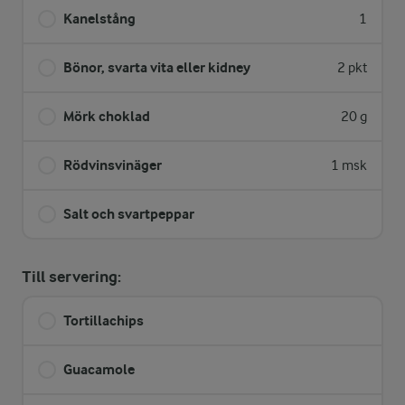
Kanelstång
1
Bönor, svarta vita eller kidney
2 pkt
Mörk choklad
20 g
Rödvinsvinäger
1 msk
Salt och svartpeppar
Till servering:
Tortillachips
Guacamole