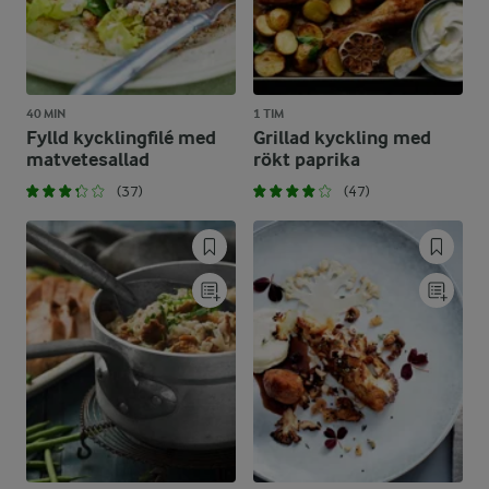
40 MIN
1 TIM
Fylld kycklingfilé med
Grillad kyckling med
matvetesallad
rökt paprika
(37)
(47)