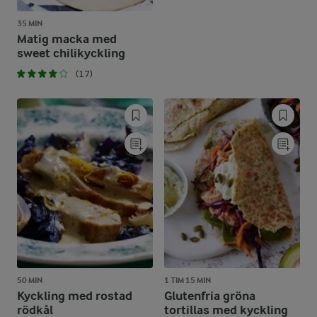
35 MIN
Matig macka med
sweet chilikyckling
(17)
50 MIN
1 TIM 15 MIN
Kyckling med rostad
Glutenfria gröna
rödkål
tortillas med kyckling