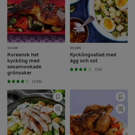
50 MIN
30 MIN
Koreansk het
Kycklingsallad med
kyckling med
ägg och ost
sesamwokade
(34)
grönsaker
(156)