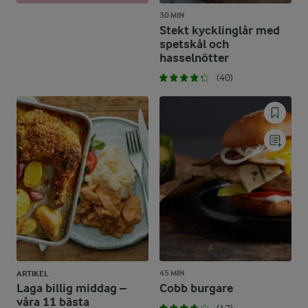
30 MIN
Stekt kycklinglår med
spetskål och
hasselnötter
(40)
45 MIN
ARTIKEL
Laga billig middag –
Cobb burgare
våra 11 bästa