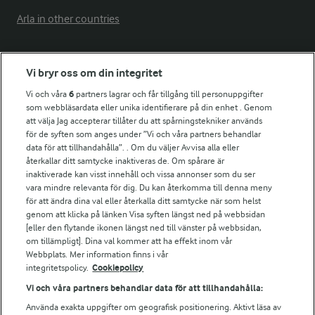
Arla in other countries
Fler Arlasajter
Vi bryr oss om din integritet
Vi och våra
6
partners lagrar och får tillgång till personuppgifter
För ägare
som webbläsardata eller unika identifierare på din enhet . Genom
att välja Jag accepterar tillåter du att spårningstekniker används
Arlas kundportal
för de syften som anges under ”Vi och våra partners behandlar
Arla.com
data för att tillhandahålla”. . Om du väljer Avvisa alla eller
Falbygdens Ost
återkallar ditt samtycke inaktiveras de. Om spårare är
Arla webbshop
inaktiverade kan visst innehåll och vissa annonser som du ser
vara mindre relevanta för dig. Du kan återkomma till denna meny
Bildbank
för att ändra dina val eller återkalla ditt samtycke när som helst
genom att klicka på länken Visa syften längst ned på webbsidan
[eller den flytande ikonen längst ned till vänster på webbsidan,
om tillämpligt]. Dina val kommer att ha effekt inom vår
Följ oss
Webbplats. Mer information finns i vår
integritetspolicy.
Cookiepolicy
Vi och våra partners behandlar data för att tillhandahålla:
Använda exakta uppgifter om geografisk positionering. Aktivt läsa av