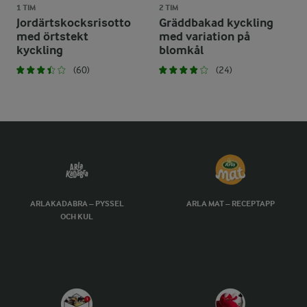
1 TIM
2 TIM
Jordärtskocksrisotto
Gräddbakad kyckling
med örtstekt
med variation på
kyckling
blomkål
(60)
(24)
ARLAKADABRA – PYSSEL
ARLA MAT – RECEPTAPP
OCH KUL