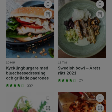
20 MIN
12 TIM
Kycklingburgare med
Swedish bowl – Årets
bluecheesedressing
rätt 2021
och grillade padrones
(7)
(22)