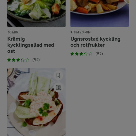
30 MIN
1 TIM 20 MIN
Krämig
Ugnsrostad kyckling
kycklingsallad med
och rotfrukter
ost
(87)
(84)