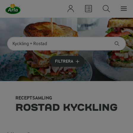
Sök på kategori eller ingrediens
Skriv in sökord för att få förslag
FILTRERA
RECEPTSAMLING
ROSTAD KYCKLING