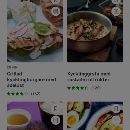
20 MIN
Grillad
Kycklinggryta med
kycklingburgare med
rostade rotfrukter
ädelost
(120)
(162)