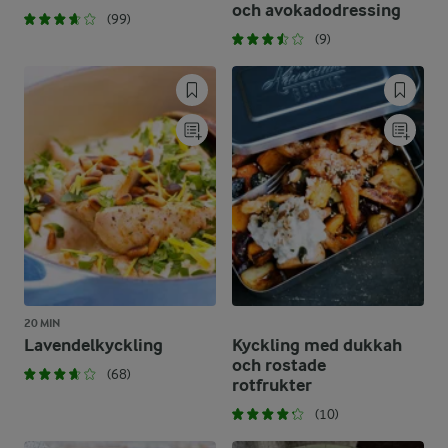
och avokadodressing
(99)
(9)
20 MIN
Lavendelkyckling
Kyckling med dukkah
och rostade
(68)
rotfrukter
(10)