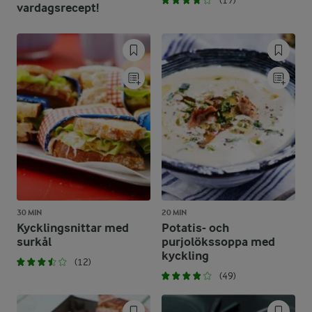
(17)
vardagsrecept!
30 MIN
20 MIN
Kycklingsnittar med
Potatis- och
surkål
purjolökssoppa med
kyckling
(12)
(49)