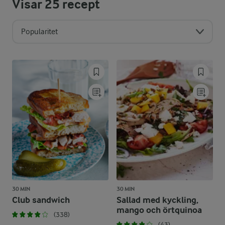
Visar
25
recept
Popularitet
30 MIN
30 MIN
Club sandwich
Sallad med kyckling,
mango och örtquinoa
(338)
(43)