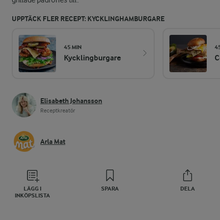
grillade padrones till.
UPPTÄCK FLER RECEPT: KYCKLINGHAMBURGARE
45 MIN
4
Kycklingburgare
C
Elisabeth Johansson
Receptkreatör
Arla Mat
LÄGG I
SPARA
DELA
INKÖPSLISTA