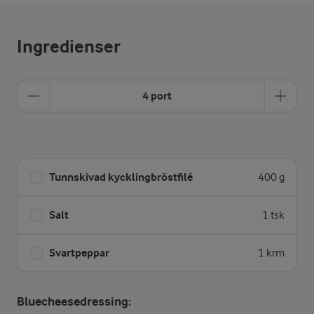
Ingredienser
4 port
Tunnskivad kycklingbröstfilé
400 g
Salt
1 tsk
Svartpeppar
1 krm
Bluecheesedressing: