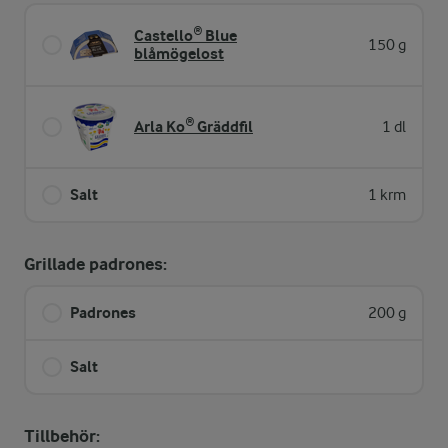
Castello® Blue
150 g
blåmögelost
Arla Ko® Gräddfil
1 dl
Salt
1 krm
Grillade padrones:
Padrones
200 g
Salt
Tillbehör: