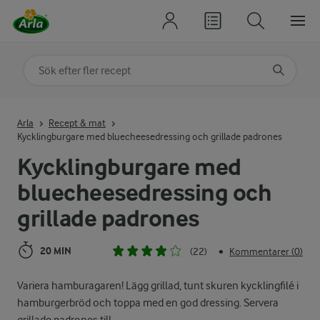
Sök på kategori eller ingrediens
Skriv in sökord för att få förslag
Arla
Recept & mat
Kycklingburgare med bluecheesedressing och grillade padrones
Kycklingburgare med
bluecheesedressing och
grillade padrones
20 MIN
(22)
Kommentarer (0)
•
Variera hamburagaren! Lägg grillad, tunt skuren kycklingfilé i
hamburgerbröd och toppa med en god dressing. Servera