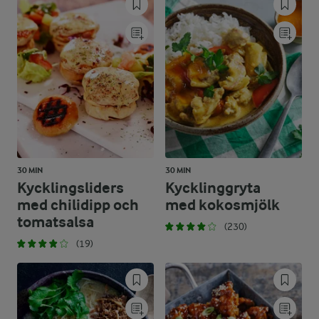
30 MIN
30 MIN
Kycklingsliders
Kycklinggryta
med chilidipp och
med kokosmjölk
tomatsalsa
(230)
(19)