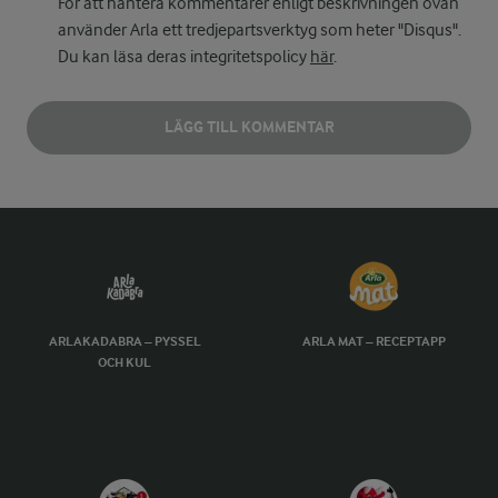
För att hantera kommentarer enligt beskrivningen ovan
använder Arla ett tredjepartsverktyg som heter "Disqus".
Du kan läsa deras integritetspolicy
här
.
LÄGG TILL KOMMENTAR
ARLAKADABRA – PYSSEL
ARLA MAT – RECEPTAPP
OCH KUL