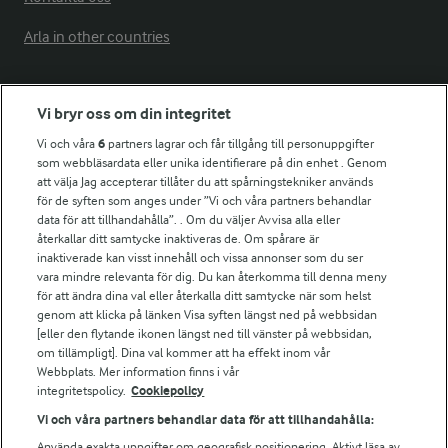
Arla in other countries
Fler Arlasajter
Vi bryr oss om din integritet
Vi och våra
6
partners lagrar och får tillgång till personuppgifter
För ägare
som webbläsardata eller unika identifierare på din enhet . Genom
att välja Jag accepterar tillåter du att spårningstekniker används
Arlas kundportal
för de syften som anges under ”Vi och våra partners behandlar
Arla.com
data för att tillhandahålla”. . Om du väljer Avvisa alla eller
Falbygdens Ost
återkallar ditt samtycke inaktiveras de. Om spårare är
Arla webbshop
inaktiverade kan visst innehåll och vissa annonser som du ser
vara mindre relevanta för dig. Du kan återkomma till denna meny
Bildbank
för att ändra dina val eller återkalla ditt samtycke när som helst
genom att klicka på länken Visa syften längst ned på webbsidan
[eller den flytande ikonen längst ned till vänster på webbsidan,
om tillämpligt]. Dina val kommer att ha effekt inom vår
Följ oss
Webbplats. Mer information finns i vår
integritetspolicy.
Cookiepolicy
Vi och våra partners behandlar data för att tillhandahålla:
Använda exakta uppgifter om geografisk positionering. Aktivt läsa av