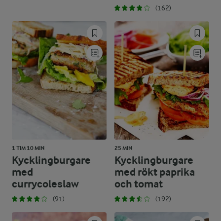
(162)
1 TIM 10 MIN
25 MIN
Kycklingburgare
Kycklingburgare
med
med rökt paprika
currycoleslaw
och tomat
(91)
(192)