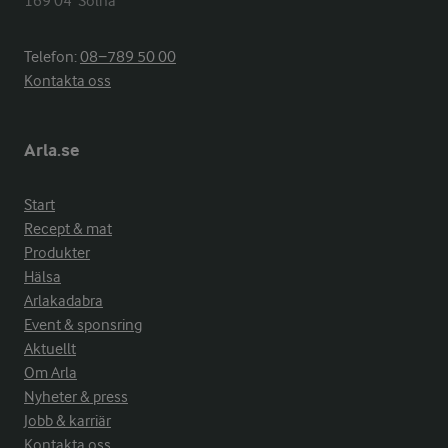
169 04  Solna
Telefon:
08−789 50 00
Kontakta oss
Arla.se
Start
Recept & mat
Produkter
Hälsa
Arlakadabra
Event & sponsring
Aktuellt
Om Arla
Nyheter & press
Jobb & karriär
Kontakta oss