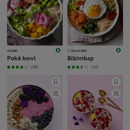
40 MIN
1 TIM 40 MIN
Poké bowl
Bibimbap
(28)
(32)