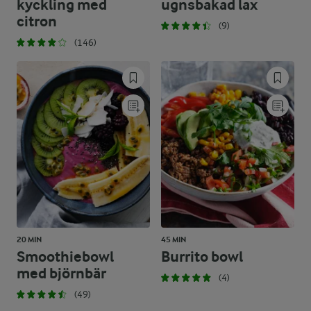
kyckling med
ugnsbakad lax
citron
(9)
(146)
20 MIN
45 MIN
Smoothiebowl
Burrito bowl
med björnbär
(4)
(49)