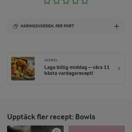
NÄRINGSVÄRDEN, PER PORT
Energi:
1116 kcal
ARTIKEL
Laga billig middag – våra 11
ENERGIDISTRIBUTION %
NÄRINGSVÄRDEN PER PORT
bästa vardagsrecept!
-
26 g
Fiber:
16,9 %
46,5 g
Protein:
Upptäck fler recept: Bowls
52,2 %
65,8 g
Fett: