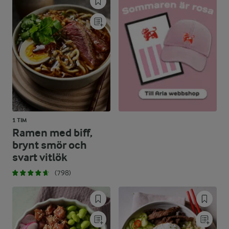
30,9 %
85 g
Kolhydrater:
1 TIM
Ramen med biff,
brynt smör och
svart vitlök
(798)