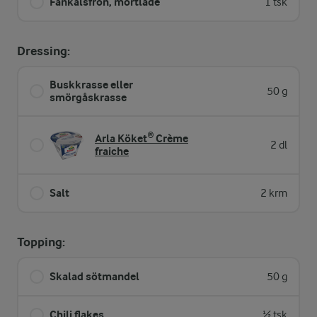
Fänkålsfrön, mortlade
1 tsk
Dressing:
Buskkrasse eller
50 g
smörgåskrasse
Arla Köket® Crème
2 dl
fraiche
Salt
2 krm
Topping:
Skalad sötmandel
50 g
Chili flakes
½ tsk