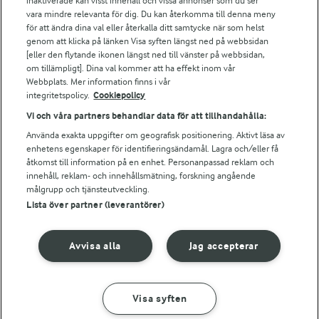
Arla webbshop
inaktiverade kan visst innehåll och vissa annonser som du ser
vara mindre relevanta för dig. Du kan återkomma till denna meny
Bildbank
för att ändra dina val eller återkalla ditt samtycke när som helst
genom att klicka på länken Visa syften längst ned på webbsidan
[eller den flytande ikonen längst ned till vänster på webbsidan,
om tillämpligt]. Dina val kommer att ha effekt inom vår
Följ oss
Webbplats. Mer information finns i vår
integritetspolicy.
Cookiepolicy
Vi och våra partners behandlar data för att tillhandahålla:
Använda exakta uppgifter om geografisk positionering. Aktivt läsa av
enhetens egenskaper för identifieringsändamål. Lagra och/eller få
åtkomst till information på en enhet. Personanpassad reklam och
innehåll, reklam- och innehållsmätning, forskning angående
målgrupp och tjänsteutveckling.
Lista över partner (leverantörer)
© 2026 Arla Foods
Ändra cookie-inställningar
Avvisa alla
Jag accepterar
Integritetspolicy
Om cookies
Visa syften
GÖR SÅ HÄR
INGREDIENSER