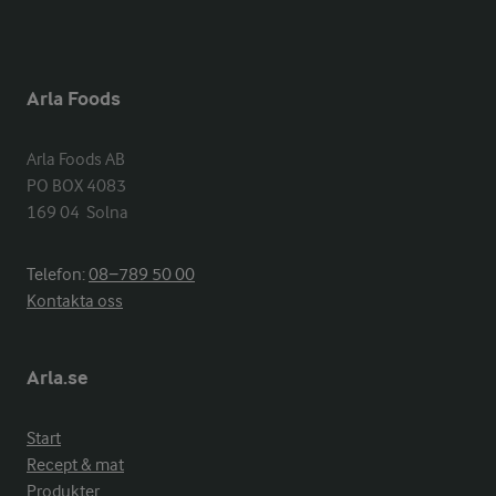
Arla Foods
Arla Foods AB

PO BOX 4083

169 04  Solna
Telefon:
08−789 50 00
Kontakta oss
Arla.se
Start
Recept & mat
Produkter