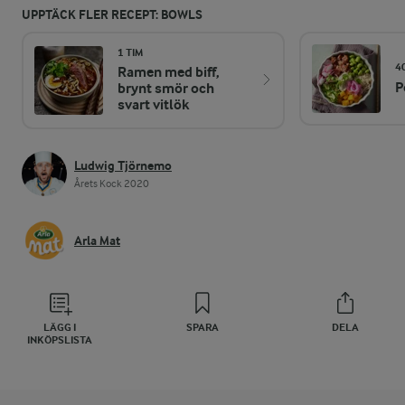
UPPTÄCK FLER RECEPT: BOWLS
1 TIM
4
Ramen med biff,
P
brynt smör och
svart vitlök
Ludwig Tjörnemo
Årets Kock 2020
Arla Mat
LÄGG I
SPARA
DELA
INKÖPSLISTA