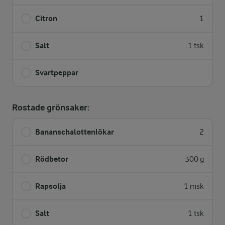
Citron
1
Salt
1 tsk
Svartpeppar
Rostade grönsaker:
Bananschalottenlökar
2
Rödbetor
300 g
Rapsolja
1 msk
Salt
1 tsk