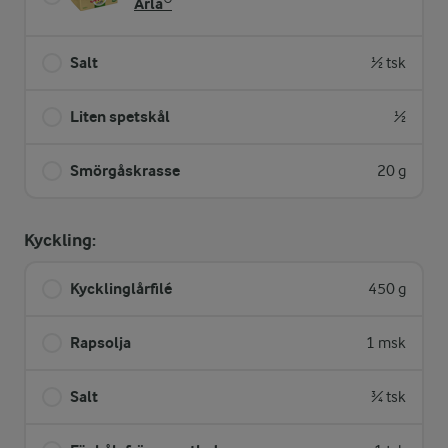
Arla®
Salt
½ tsk
Liten spetskål
½
Smörgåskrasse
20 g
Kyckling:
Kycklinglårfilé
450 g
Rapsolja
1 msk
Salt
¾ tsk