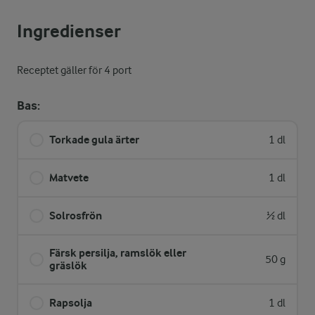
Ingredienser
Receptet gäller för 4 port
Bas:
Torkade gula ärter
1 dl
Matvete
1 dl
Solrosfrön
½ dl
Färsk persilja, ramslök eller
50 g
gräslök
Rapsolja
1 dl