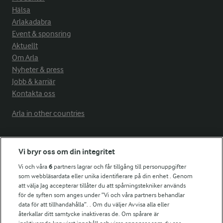
Hälsa
Arlakadabra
Event & sponsring
Aktuellt
Om Arla
Nyheter & press
Jobb & karriär
Kontakta oss
Arla in other countries
Fler Arlasajter
Vi bryr oss om din integritet
Vi och våra
6
partners lagrar och får tillgång till personuppgifter
För ägare
som webbläsardata eller unika identifierare på din enhet . Genom
att välja Jag accepterar tillåter du att spårningstekniker används
Arlas kundportal
för de syften som anges under ”Vi och våra partners behandlar
Arla.com
data för att tillhandahålla”. . Om du väljer Avvisa alla eller
Falbygdens Ost
återkallar ditt samtycke inaktiveras de. Om spårare är