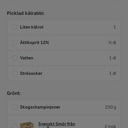
Picklad kålrabbi:
Liten kålrot
1
Ättiksprit 12%
½ dl
Vatten
1 dl
Strösocker
1 dl
Grönt:
Skogschampinjoner
250 g
Svenskt Smör från
2 msk