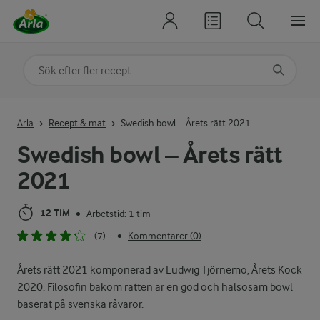
Sök på kategori eller ingrediens
Skriv in sökord för att få förslag
Arla
Recept & mat
Swedish bowl – Årets rätt 2021
Swedish bowl – Årets rätt
2021
12 TIM
Arbetstid: 1 tim
•
(7)
Kommentarer (0)
•
Årets rätt 2021 komponerad av Ludwig Tjörnemo, Årets Kock
2020. Filosofin bakom rätten är en god och hälsosam bowl
baserat på svenska råvaror.