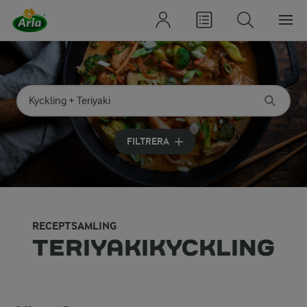
Sök på kategori eller ingrediens
Skriv in sökord för att få förslag
FILTRERA
RECEPTSAMLING
TERIYAKIKYCKLING