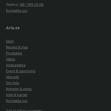
Telefon:
08−789 50 00
Kontakta oss
Arla.se
Start
Recept & mat
Produkter
Hälsa
Arlakadabra
Event & sponsring
Aktuellt
Om Arla
Nyheter & press
Jobb & karriär
Kontakta oss
Arla in other countries