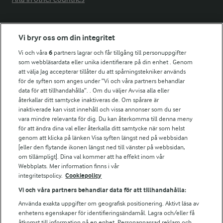
Fler Arlasajter
Vi bryr oss om din integritet
Vi och våra
6
partners lagrar och får tillgång till personuppgifter
För ägare
som webbläsardata eller unika identifierare på din enhet . Genom
att välja Jag accepterar tillåter du att spårningstekniker används
Arlas kundportal
för de syften som anges under ”Vi och våra partners behandlar
Arla.com
data för att tillhandahålla”. . Om du väljer Avvisa alla eller
Falbygdens Ost
återkallar ditt samtycke inaktiveras de. Om spårare är
Arla webbshop
inaktiverade kan visst innehåll och vissa annonser som du ser
vara mindre relevanta för dig. Du kan återkomma till denna meny
Bildbank
för att ändra dina val eller återkalla ditt samtycke när som helst
genom att klicka på länken Visa syften längst ned på webbsidan
[eller den flytande ikonen längst ned till vänster på webbsidan,
om tillämpligt]. Dina val kommer att ha effekt inom vår
Följ oss
Webbplats. Mer information finns i vår
integritetspolicy.
Cookiepolicy
Vi och våra partners behandlar data för att tillhandahålla:
Använda exakta uppgifter om geografisk positionering. Aktivt läsa av
enhetens egenskaper för identifieringsändamål. Lagra och/eller få
åtkomst till information på en enhet. Personanpassad reklam och