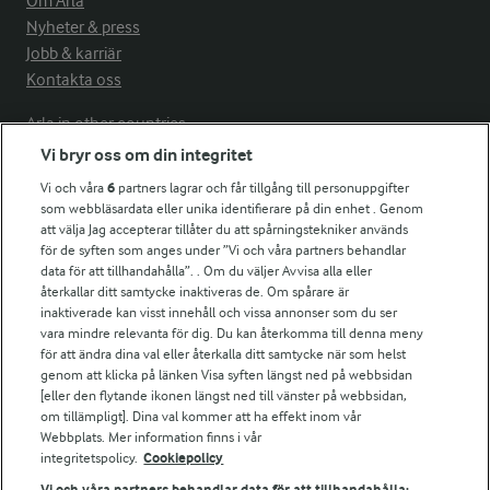
Om Arla
Nyheter & press
Jobb & karriär
Kontakta oss
Arla in other countries
Vi bryr oss om din integritet
Vi och våra
6
partners lagrar och får tillgång till personuppgifter
Fler Arlasajter
som webbläsardata eller unika identifierare på din enhet . Genom
att välja Jag accepterar tillåter du att spårningstekniker används
för de syften som anges under ”Vi och våra partners behandlar
För ägare
data för att tillhandahålla”. . Om du väljer Avvisa alla eller
Arlas kundportal
återkallar ditt samtycke inaktiveras de. Om spårare är
Arla.com
inaktiverade kan visst innehåll och vissa annonser som du ser
vara mindre relevanta för dig. Du kan återkomma till denna meny
Falbygdens Ost
för att ändra dina val eller återkalla ditt samtycke när som helst
Arla webbshop
genom att klicka på länken Visa syften längst ned på webbsidan
Bildbank
[eller den flytande ikonen längst ned till vänster på webbsidan,
om tillämpligt]. Dina val kommer att ha effekt inom vår
Webbplats. Mer information finns i vår
integritetspolicy.
Cookiepolicy
Följ oss
Vi och våra partners behandlar data för att tillhandahålla: