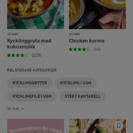
30 MIN
50 MIN
Kycklinggryta med
Chicken korma
kokosmjölk
(34)
(229)
RELATERADE KATEGORIER
KYCKLINGGRYTOR
KYCKLING I UGN
KYCKLINGFILÉ I UGN
STEKT KANTARELL
Se mer