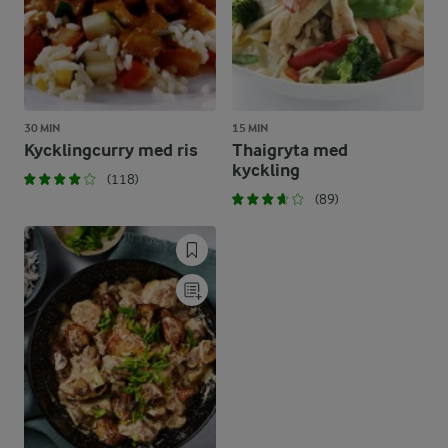
30 MIN
15 MIN
Kycklingcurry med ris
Thaigryta med
kyckling
(118)
(89)