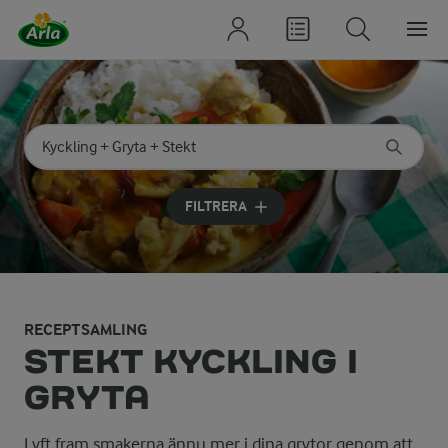
Sök på kategori eller ingrediens
Skriv in sökord för att få förslag
FILTRERA
RECEPTSAMLING
STEKT KYCKLING I
GRYTA
Lyft fram smakerna ännu mer i dina grytor genom att