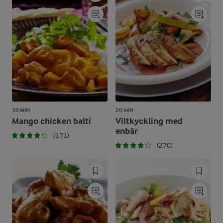
30 MIN
20 MIN
Mango chicken balti
Viltkyckling med
enbär
(171)
(270)