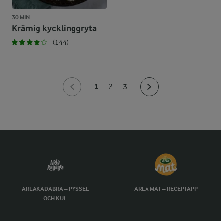
30 MIN
Krämig kycklinggryta
(144)
1
2
3
ARLAKADABRA – PYSSEL
ARLA MAT – RECEPTAPP
OCH KUL