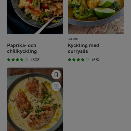
30 MIN
Paprika- och
Kyckling med
chilikyckling
currysås
(808)
(68)