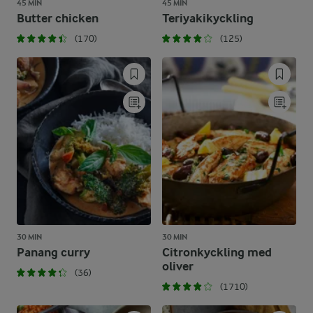
45 MIN
45 MIN
Butter chicken
Teriyakikyckling
(170)
(125)
30 MIN
30 MIN
Panang curry
Citronkyckling med
oliver
(36)
(1710)