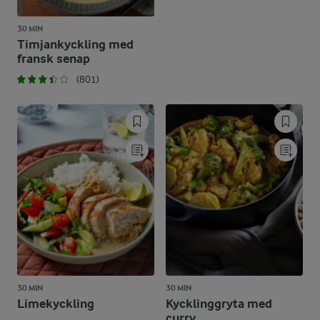
30 MIN
Timjankyckling med
fransk senap
(801)
30 MIN
30 MIN
Limekyckling
Kycklinggryta med
curry