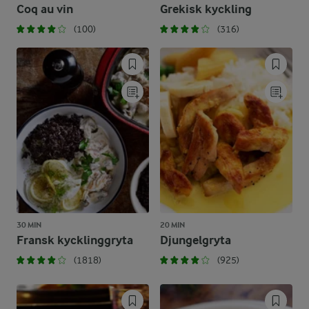
Coq au vin
Grekisk kyckling
(100)
(316)
30 MIN
20 MIN
Fransk kycklinggryta
Djungelgryta
(1818)
(925)