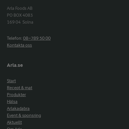
Arla Foods AB

PO BOX 4083

169 04  Solna
Telefon:
08−789 50 00
Kontakta oss
Arla.se
Start
Recept & mat
Produkter
Hälsa
Arlakadabra
Event & sponsring
Aktuellt