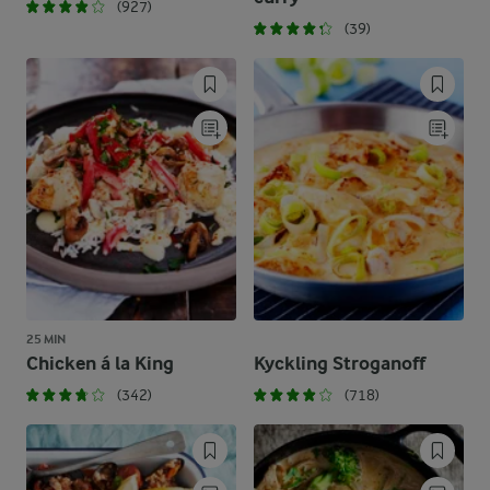
(927)
(39)
25 MIN
Chicken á la King
Kyckling Stroganoff
(342)
(718)