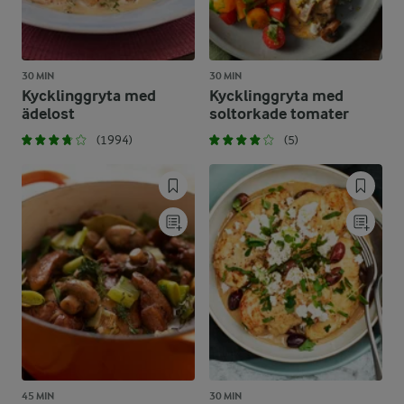
30 MIN
30 MIN
Kycklinggryta med
Kycklinggryta med
ädelost
soltorkade tomater
(1994)
(5)
45 MIN
30 MIN