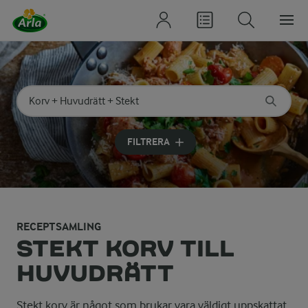
Sök på kategori eller ingrediens
Skriv in sökord för att få förslag
FILTRERA
RECEPTSAMLING
STEKT KORV TILL
HUVUDRÄTT
Stekt korv är något som brukar vara väldigt uppskattat