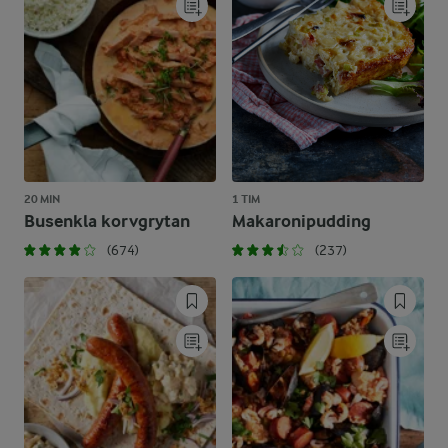
20 MIN
1 TIM
Busenkla korvgrytan
Makaronipudding
(674)
(237)