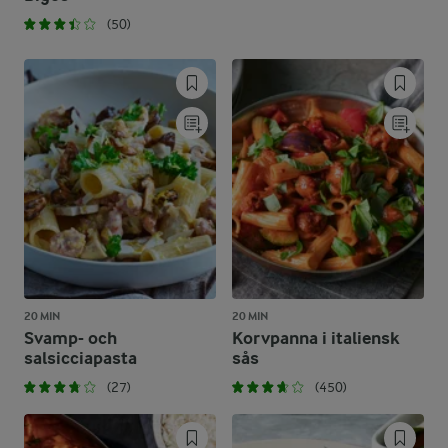
(50)
20 MIN
20 MIN
Svamp- och
Korvpanna i italiensk
salsicciapasta
sås
(27)
(450)