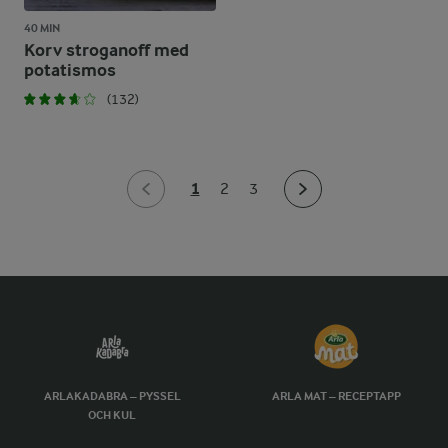
40 MIN
Korv stroganoff med
potatismos
(132)
1
2
3
ARLAKADABRA – PYSSEL
ARLA MAT – RECEPTAPP
OCH KUL