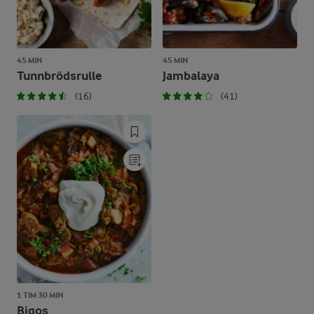
45 MIN
45 MIN
Tunnbrödsrulle
Jambalaya
(16)
(41)
1 TIM 30 MIN
Bigos