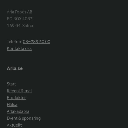
Arla Foods AB

PO BOX 4083

169 04  Solna
Telefon:
08−789 50 00
Kontakta oss
Arla.se
Start
Recept & mat
Produkter
Hälsa
Arlakadabra
Event & sponsring
Aktuellt