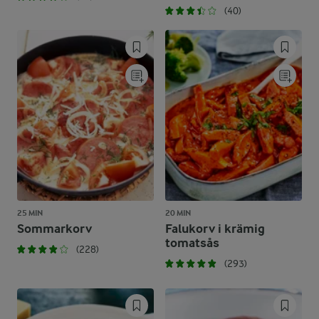
(40)
25 MIN
20 MIN
Sommarkorv
Falukorv i krämig
tomatsås
(228)
(293)