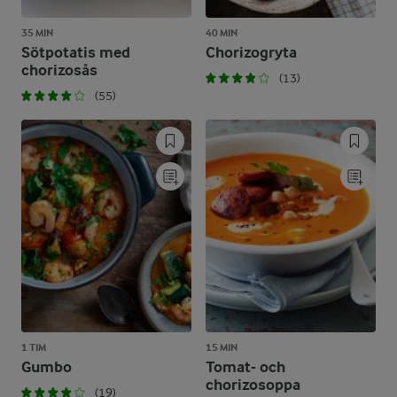
35 MIN
40 MIN
Sötpotatis med
Chorizogryta
chorizosås
(13)
(55)
1 TIM
15 MIN
Gumbo
Tomat- och
chorizosoppa
(19)