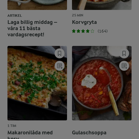
25 MIN
ARTIKEL
Laga billig middag –
Korvgryta
våra 11 bästa
(164)
vardagsrecept!
1 TIM
Makaronilåda med
Gulaschsoppa
korv