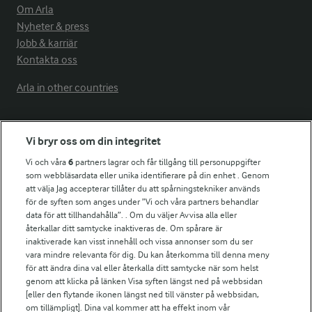
Om Arla
Nyheter & press
Jobb & karriär
Kontakta oss
Arla in other countries
Fler Arlasajter
Vi bryr oss om din integritet
Vi och våra
6
partners lagrar och får tillgång till personuppgifter
För ägare
som webbläsardata eller unika identifierare på din enhet . Genom
att välja Jag accepterar tillåter du att spårningstekniker används
Arlas kundportal
för de syften som anges under ”Vi och våra partners behandlar
Arla.com
data för att tillhandahålla”. . Om du väljer Avvisa alla eller
Falbygdens Ost
återkallar ditt samtycke inaktiveras de. Om spårare är
Arla webbshop
inaktiverade kan visst innehåll och vissa annonser som du ser
vara mindre relevanta för dig. Du kan återkomma till denna meny
Bildbank
för att ändra dina val eller återkalla ditt samtycke när som helst
genom att klicka på länken Visa syften längst ned på webbsidan
[eller den flytande ikonen längst ned till vänster på webbsidan,
om tillämpligt]. Dina val kommer att ha effekt inom vår