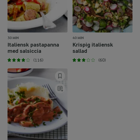
30 MIN
40 MIN
Italiensk pastapanna
Krispig italiensk
med salsiccia
sallad
(116)
(60)