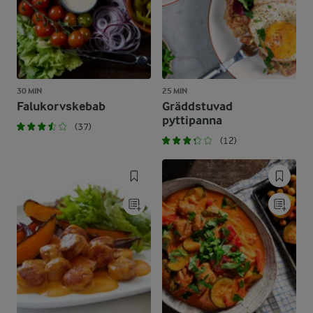
30 MIN
25 MIN
Falukorvskebab
Gräddstuvad
pyttipanna
(37)
(12)