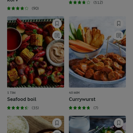
(512)
(90)
1 TIM
40 MIN
Seafood boil
Currywurst
(35)
(7)