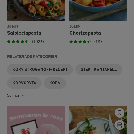
30 MIN
30 MIN
Salsicciapasta
Chorizopasta
(1026)
(198)
RELATERADE KATEGORIER
KORV STROGANOFF-RECEPT
STEKT KANTARELL
KORVGRYTA
KORV
Se mer