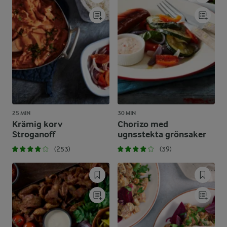
25 MIN
30 MIN
Krämig korv
Chorizo med
Stroganoff
ugnsstekta grönsaker
(253)
(39)