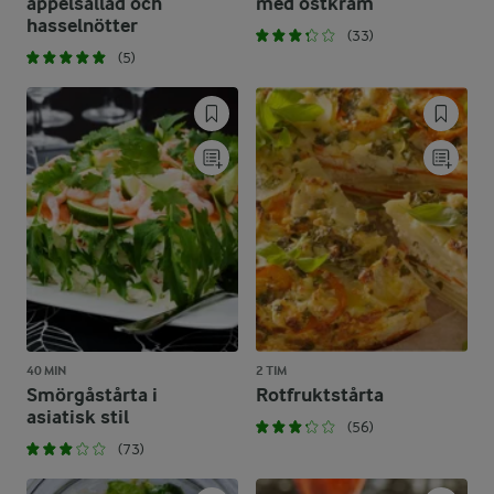
äppelsallad och
med ostkräm
hasselnötter
(33)
(5)
40 MIN
2 TIM
Smörgåstårta i
Rotfruktstårta
asiatisk stil
(56)
(73)