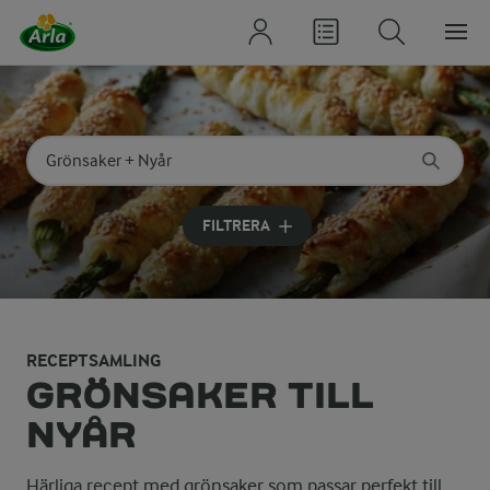
Sök på kategori eller ingrediens
Skriv in sökord för att få förslag
FILTRERA
RECEPTSAMLING
GRÖNSAKER TILL
NYÅR
Härliga recept med grönsaker som passar perfekt till