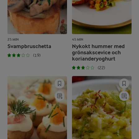
25 MIN
45 MIN
Svampbruschetta
Nykokt hummer med
grönsakscevice och
(19)
korianderyoghurt
(22)