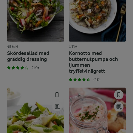
45 MIN
1 TIM
Skördesallad med
Kornotto med
gräddig dressing
butternutpumpa och
ljummen
(10)
tryffelvinägrett
(10)