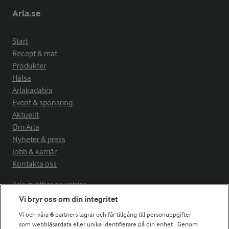
Arla.se
Start
Recept & mat
Produkter
Hälsa
Arlakadabra
Event & sponsring
Aktuellt
Om Arla
Nyheter & press
Jobb & karriär
Kontakta oss
Arla in other countries
Vi bryr oss om din integritet
Vi och våra
6
partners lagrar och får tillgång till personuppgifter
Fler Arlasajter
som webbläsardata eller unika identifierare på din enhet . Genom