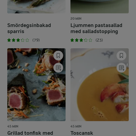
20 MIN
Smördegsinbakad
Ljummen pastasallad
sparris
med salladstopping
(79)
(23)
45 MIN
45 MIN
Grillad tonfisk med
Toscansk