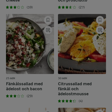
cheese
och prosciutto
(39)
(27)
25 MIN
30 MIN
Fänkålssallad med
Citrussallad med
ädelost och bacon
fänkål och
ädelostmousse
(29)
(4)