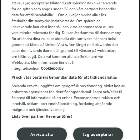
att välja Jag accepterar tillåter du att spårningstekniker används
för de syften som anges under ”Vi och våra partners behandlar
För ägare
data för att tillhandahålla”. . Om du väljer Avvisa alla eller
Arlas kundportal
återkallar ditt samtycke inaktiveras de. Om spårare är
Arla.com
inaktiverade kan visst innehåll och vissa annonser som du ser
vara mindre relevanta för dig. Du kan återkomma till denna meny
Falbygdens Ost
för att ändra dina val eller återkalla ditt samtycke när som helst
Arla webbshop
genom att klicka på länken Visa syften längst ned på webbsidan
Bildbank
[eller den flytande ikonen längst ned till vänster på webbsidan,
om tillämpligt]. Dina val kommer att ha effekt inom vår
Webbplats. Mer information finns i vår
integritetspolicy.
Cookiepolicy
Följ oss
Vi och våra partners behandlar data för att tillhandahålla:
Använda exakta uppgifter om geografisk positionering. Aktivt läsa av
enhetens egenskaper för identifieringsändamål. Lagra och/eller få
åtkomst till information på en enhet. Personanpassad reklam och
innehåll, reklam- och innehållsmätning, forskning angående
målgrupp och tjänsteutveckling.
Lista över partner (leverantörer)
© 2026 Arla Foods
Avvisa alla
Jag accepterar
Ändra cookie-inställningar