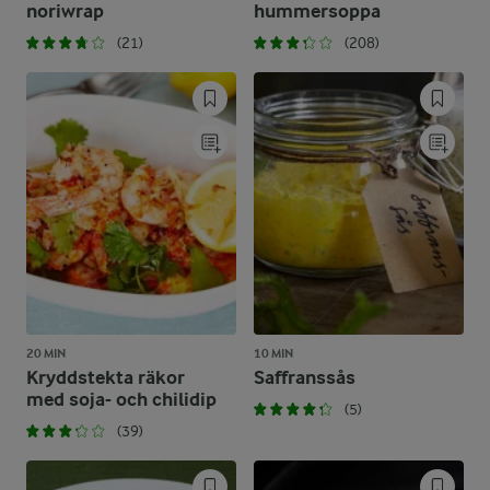
noriwrap
hummersoppa
(21)
(208)
20 MIN
10 MIN
Kryddstekta räkor
Saffranssås
med soja- och chilidip
(5)
(39)