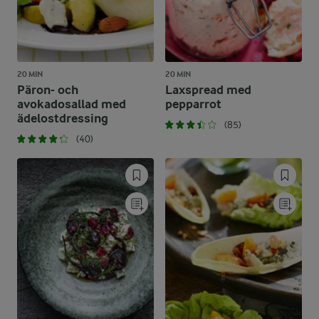
20 MIN
20 MIN
Päron- och
Laxspread med
avokadosallad med
pepparrot
ädelostdressing
(85)
(40)