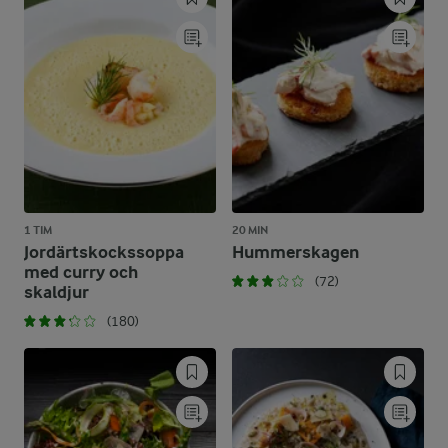
1 TIM
20 MIN
Jordärtskockssoppa
Hummerskagen
med curry och
(72)
skaldjur
(180)