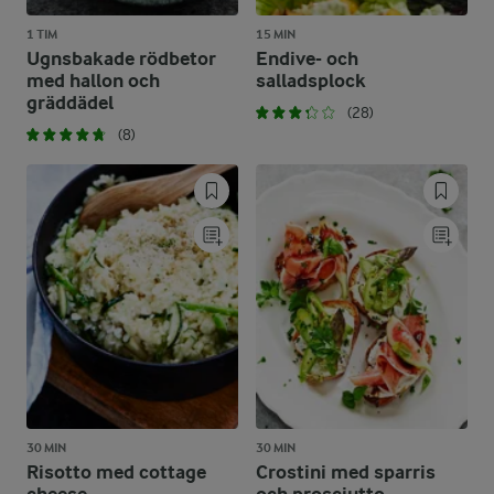
1 TIM
15 MIN
Ugnsbakade rödbetor
Endive- och
med hallon och
salladsplock
gräddädel
(28)
(8)
30 MIN
30 MIN
Risotto med cottage
Crostini med sparris