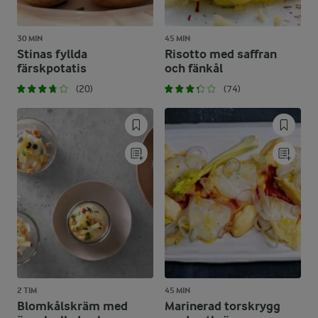
30 MIN
45 MIN
Stinas fyllda
Risotto med saffran
färskpotatis
och fänkål
(20)
(74)
2 TIM
45 MIN
Blomkålskräm med
Marinerad torskrygg