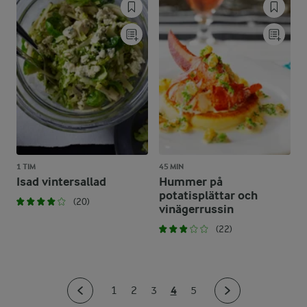
1 TIM
45 MIN
Isad vintersallad
Hummer på
potatisplättar och
(20)
vinägerrussin
(22)
4
1
2
3
5