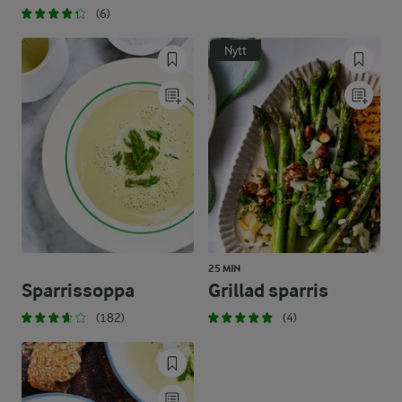
(6)
Nytt
25 MIN
Sparrissoppa
Grillad sparris
(182)
(4)