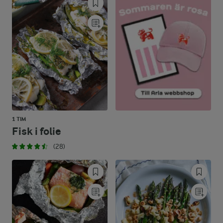
9,6 %
4,1 g
Kolhydrater:
1 TIM
Fisk i folie
(28)