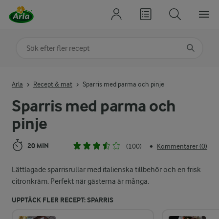
Sök på kategori eller ingrediens
Skriv in sökord för att få förslag
Arla
Recept & mat
Sparris med parma och pinje
Sparris med parma och
pinje
20 MIN
(100)
Kommentarer (0)
•
Lättlagade sparrisrullar med italienska tillbehör och en frisk
citronkräm. Perfekt när gästerna är många.
UPPTÄCK FLER RECEPT: SPARRIS