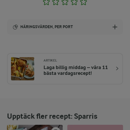
1
2
3
4
5
NÄRINGSVÄRDEN, PER PORT
Energi:
174 kcal
ARTIKEL
Laga billig middag – våra 11
ENERGIDISTRIBUTION %
NÄRINGSVÄRDEN PER PORT
bästa vardagsrecept!
-
2,8 g
Fiber:
28,9 %
12,4 g
Protein:
Upptäck fler recept: Sparris
61,5 %
12,1 g
Fett: