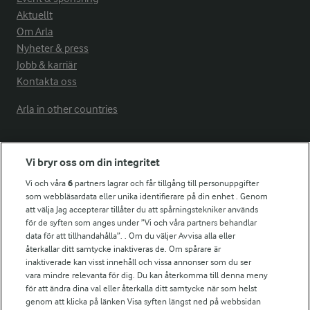
Aktuellt
Om Arla
Nyheter & press
Jobb & karriär
Kontakta oss
Arla in other countries
Fler Arlasajter
Vi bryr oss om din integritet
Vi och våra
6
partners lagrar och får tillgång till personuppgifter
För ägare
som webbläsardata eller unika identifierare på din enhet . Genom
att välja Jag accepterar tillåter du att spårningstekniker används
Arlas kundportal
för de syften som anges under ”Vi och våra partners behandlar
Arla.com
data för att tillhandahålla”. . Om du väljer Avvisa alla eller
Falbygdens Ost
återkallar ditt samtycke inaktiveras de. Om spårare är
Arla webbshop
inaktiverade kan visst innehåll och vissa annonser som du ser
vara mindre relevanta för dig. Du kan återkomma till denna meny
Bildbank
för att ändra dina val eller återkalla ditt samtycke när som helst
genom att klicka på länken Visa syften längst ned på webbsidan