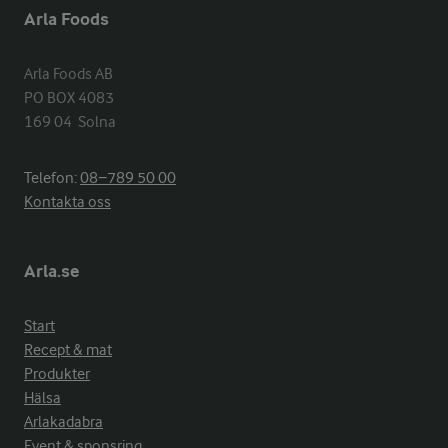
Arla Foods
Arla Foods AB

PO BOX 4083

169 04  Solna
Telefon:
08−789 50 00
Kontakta oss
Arla.se
Start
Recept & mat
Produkter
Hälsa
Arlakadabra
Event & sponsring