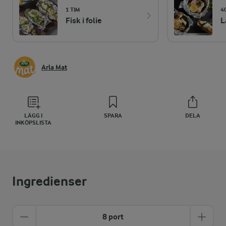
1 TIM
4
Fisk i folie
L
Arla Mat
LÄGG I
SPARA
DELA
INKÖPSLISTA
Ingredienser
8 port