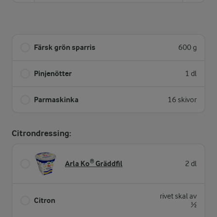
Färsk grön sparris
600 g
Pinjenötter
1 dl
Parmaskinka
16 skivor
Citrondressing:
Arla Ko® Gräddfil
2 dl
rivet skal av
Citron
½