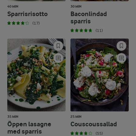
40 MIN
30 MIN
Sparrisrisotto
Baconlindad
sparris
(17)
(11)
35 MIN
25 MIN
Öppen lasagne
Couscoussallad
med sparris
(55)