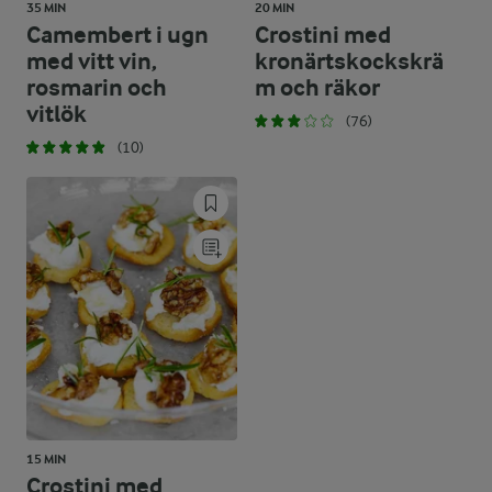
35 MIN
20 MIN
Camembert i ugn
Crostini med
med vitt vin,
kronärtskockskrä
rosmarin och
m och räkor
vitlök
(76)
(10)
15 MIN
Crostini med