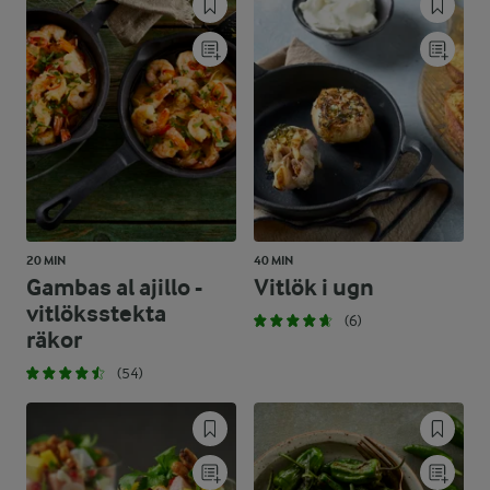
20 MIN
40 MIN
Gambas al ajillo -
Vitlök i ugn
vitlöksstekta
(6)
räkor
(54)