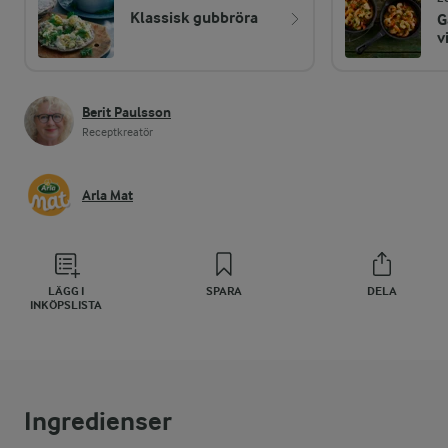
Klassisk gubbröra
G
v
Berit Paulsson
Receptkreatör
Arla Mat
LÄGG I
SPARA
DELA
INKÖPSLISTA
Ingredienser