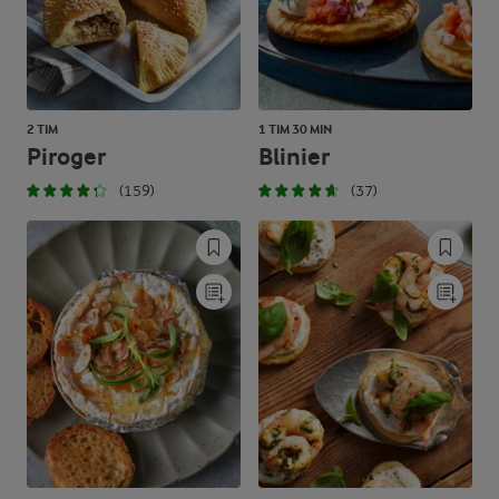
2 TIM
1 TIM 30 MIN
Piroger
Blinier
(159)
(37)