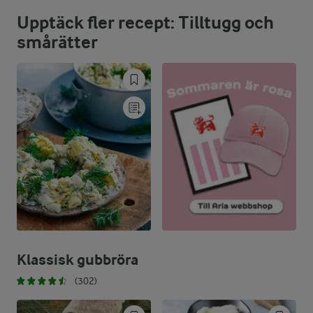
Upptäck fler recept: Tilltugg och
53,4 %
22,3 g
Fett:
smårätter
30,1 %
27,3 g
Kolhydrater:
Klassisk gubbröra
(302)