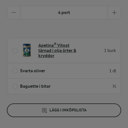
4 port
Apetina® Vitost
tärnad i olja örter &
1 burk
kryddor
Svarta oliver
1 dl
Baguette i bitar
½
LÄGG I INKÖPSLISTA