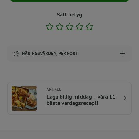
Sätt betyg
1
2
3
4
5
NÄRINGSVÄRDEN, PER PORT
Energi:
369 kcal
ARTIKEL
Laga billig middag – våra 11
ENERGIDISTRIBUTION %
NÄRINGSVÄRDEN PER PORT
bästa vardagsrecept!
-
1,9 g
Fiber:
16,5 %
15 g
Protein: