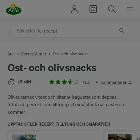
Sök på kategori eller ingrediens
Skriv in sökord för att få förslag
Arla
Recept & mat
Ost- och olivsnacks
Ost- och olivsnacks
15 MIN
(13)
Kommentarer (0)
•
Oliver, tärnad vitost och bitar av baguette som doppas i
örtolja är perfekt som tilltugg och småplock när gästerna
kommer.
UPPTÄCK FLER RECEPT: TILLTUGG OCH SMÅRÄTTER
2