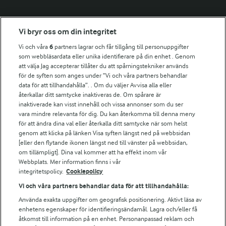
Fler Arlasajter
Vi bryr oss om din integritet
Vi och våra
6
partners lagrar och får tillgång till personuppgifter
För ägare
som webbläsardata eller unika identifierare på din enhet . Genom
att välja Jag accepterar tillåter du att spårningstekniker används
Arlas kundportal
för de syften som anges under ”Vi och våra partners behandlar
Arla.com
data för att tillhandahålla”. . Om du väljer Avvisa alla eller
Falbygdens Ost
återkallar ditt samtycke inaktiveras de. Om spårare är
Arla webbshop
inaktiverade kan visst innehåll och vissa annonser som du ser
vara mindre relevanta för dig. Du kan återkomma till denna meny
Bildbank
för att ändra dina val eller återkalla ditt samtycke när som helst
genom att klicka på länken Visa syften längst ned på webbsidan
[eller den flytande ikonen längst ned till vänster på webbsidan,
om tillämpligt]. Dina val kommer att ha effekt inom vår
Följ oss
Webbplats. Mer information finns i vår
integritetspolicy.
Cookiepolicy
Vi och våra partners behandlar data för att tillhandahålla:
Använda exakta uppgifter om geografisk positionering. Aktivt läsa av
enhetens egenskaper för identifieringsändamål. Lagra och/eller få
åtkomst till information på en enhet. Personanpassad reklam och