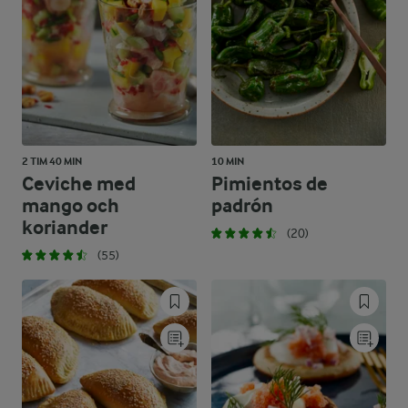
2 TIM 40 MIN
10 MIN
Ceviche med
Pimientos de
mango och
padrón
koriander
(20)
(55)