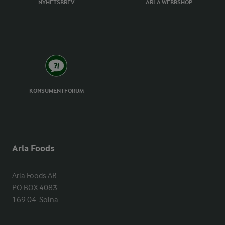
NYHETSBREV
ARLA WEBBSHOP
KONSUMENTFORUM
Arla Foods
Arla Foods AB

PO BOX 4083

169 04  Solna