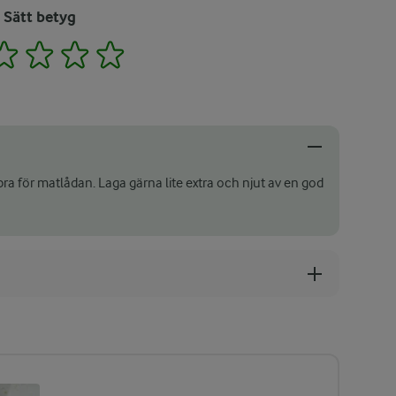
Sätt betyg
2
3
4
5
bra för matlådan. Laga gärna lite extra och njut av en god