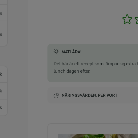
g
1
g
MATLÅDA!
Det här är ett recept som lämpar sig extra 
lunch dagen efter.
k
k
NÄRINGSVÄRDEN, PER PORT
k
Energi:
528 kcal