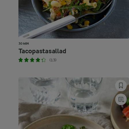
30 MIN
Tacopastasallad
(13)