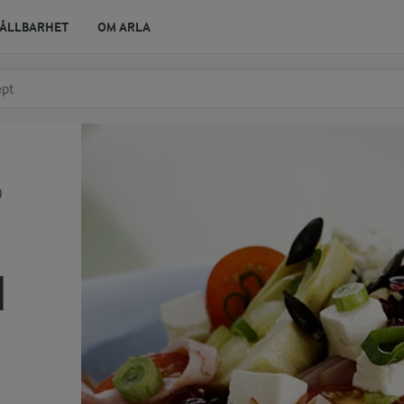
ÅLLBARHET
OM ARLA
r ingrediens
t få förslag
g
d