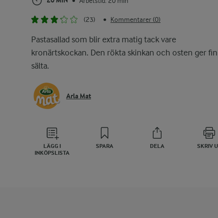
20 MIN
Arbetstid: 20 min
•
(23)
Kommentarer (0)
•
Pastasallad som blir extra matig tack vare
kronärtskockan. Den rökta skinkan och osten ger fin
sälta.
Arla Mat
LÄGG I
SPARA
DELA
SKRIV 
INKÖPSLISTA