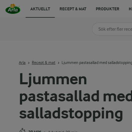
AKTUELLT
RECEPT & MAT
PRODUKTER
H
Sök på kategori elle
Skriv in sökord för at
Arla
Recept & mat
Ljummen pastasallad med salladstoppin
Ljummen
pastasallad me
salladstopping