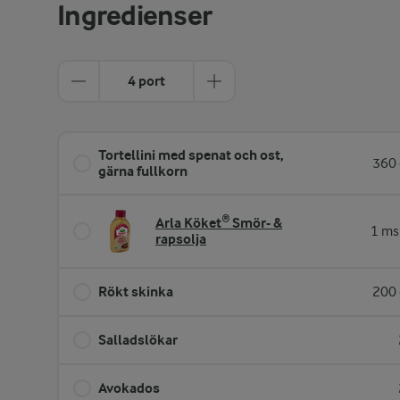
Ingredienser
4 port
Tortellini med spenat och ost,
360 
gärna fullkorn
Arla Köket® Smör- &
1 ms
rapsolja
Rökt skinka
200 
Salladslökar
Avokados