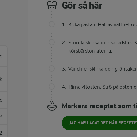
Gör så här
Koka pastan. Häll av vattnet o
Strimla skinka och salladslök. 
körsbärstomaterna.
g
Vänd ner skinka och grönsaker 
k
Tärna vitosten. Strö på osten 
g
Markera receptet som ti
2
JAG HAR LAGAT DET HÄR RECEPTE
2