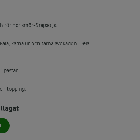
ch rör ner smör-&rapsolja.
Skala, kärna ur och tärna avokadon. Dela
i pastan.
och topping.
llagat
T