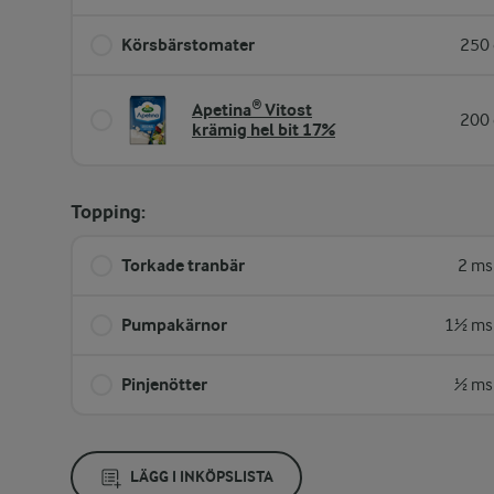
Körsbärstomater
250 
Apetina® Vitost
200 
krämig hel bit 17%
Topping:
Torkade tranbär
2 ms
Pumpakärnor
1½ ms
Pinjenötter
½ ms
LÄGG I INKÖPSLISTA