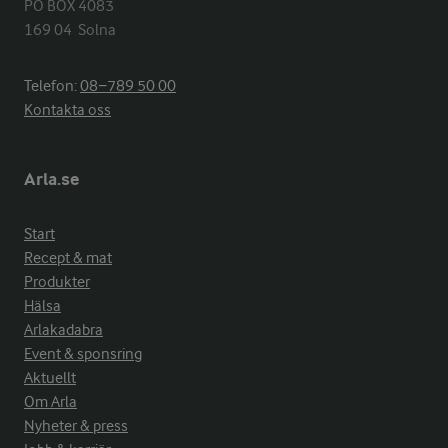
PO BOX 4083

169 04  Solna
Telefon:
08−789 50 00
Kontakta oss
Arla.se
Start
Recept & mat
Produkter
Hälsa
Arlakadabra
Event & sponsring
Aktuellt
Om Arla
Nyheter & press