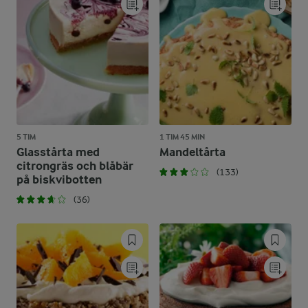
5 TIM
1 TIM 45 MIN
Glasstårta med
Mandeltårta
citrongräs och blåbär
(133)
på biskvibotten
(36)