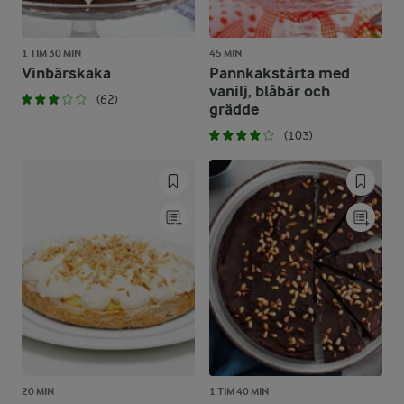
1 TIM 30 MIN
45 MIN
Vinbärskaka
Pannkakstårta med
vanilj, blåbär och
(62)
grädde
(103)
20 MIN
1 TIM 40 MIN