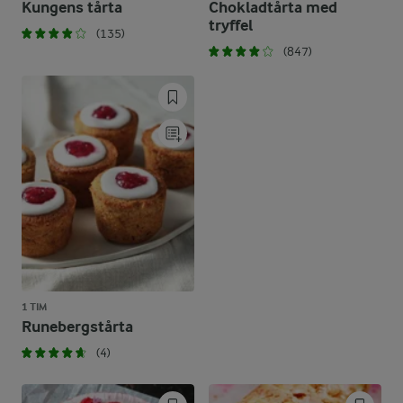
Kungens tårta
Chokladtårta med
tryffel
(135)
(847)
1 TIM
Runebergstårta
(4)