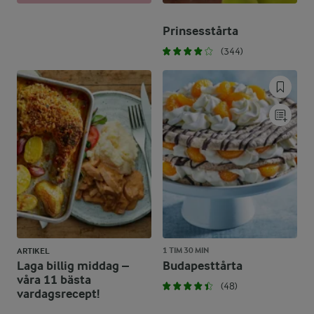
Prinsesstårta
(344)
1 TIM 30 MIN
ARTIKEL
Laga billig middag –
Budapesttårta
våra 11 bästa
(48)
vardagsrecept!