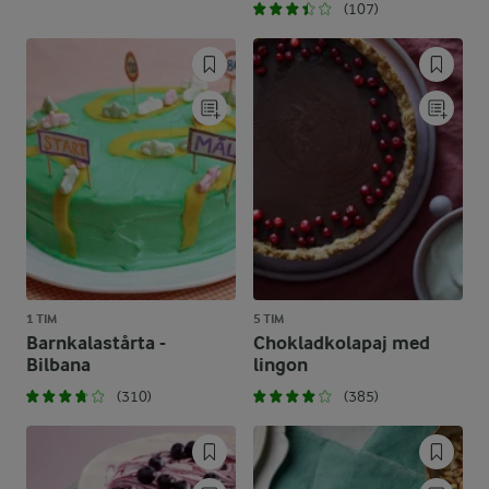
(107)
1 TIM
5 TIM
Barnkalastårta -
Chokladkolapaj med
Bilbana
lingon
(310)
(385)