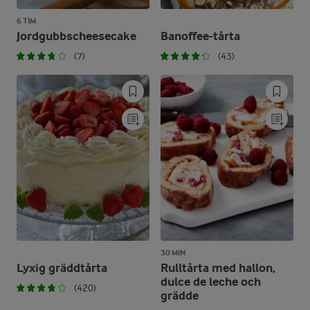
6 TIM
Jordgubbscheesecake
Banoffee-tårta
(7)
(43)
30 MIN
Lyxig gräddtårta
Rulltårta med hallon,
dulce de leche och
(420)
grädde