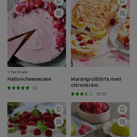
5 TIM 30 MIN
Halloncheesecake
Marängrulltårta med
citronkräm
(1)
(275)