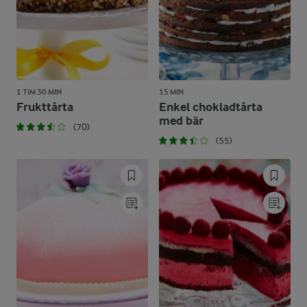
1 TIM 30 MIN
15 MIN
Frukttårta
Enkel chokladtårta
med bär
(70)
(55)