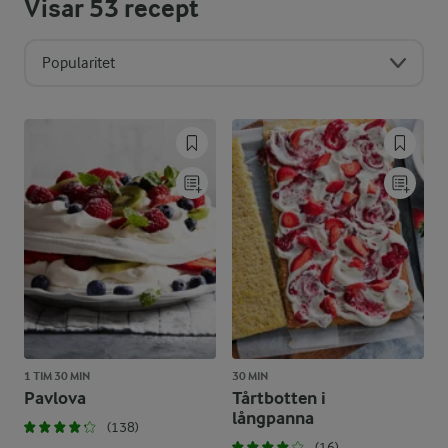
Visar
53
recept
Popularitet
1 TIM 30 MIN
30 MIN
Pavlova
Tårtbotten i
långpanna
(138)
(16)