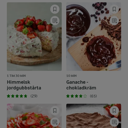
1 TIM 30 MIN
10 MIN
Himmelsk
Ganache -
jordgubbstårta
chokladkräm
(29)
(65)