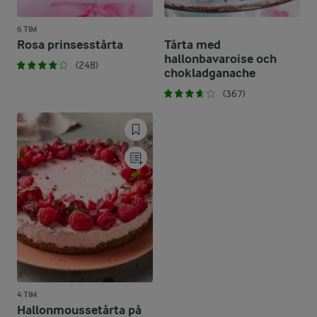
6 TIM
Rosa prinsesstårta
Tårta med
hallonbavaroise och
(248)
chokladganache
(367)
4 TIM
Hallonmoussetårta på