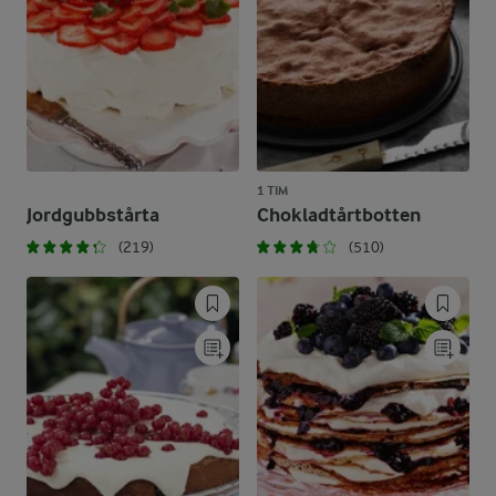
1 TIM
Jordgubbstårta
Chokladtårtbotten
(219)
(510)