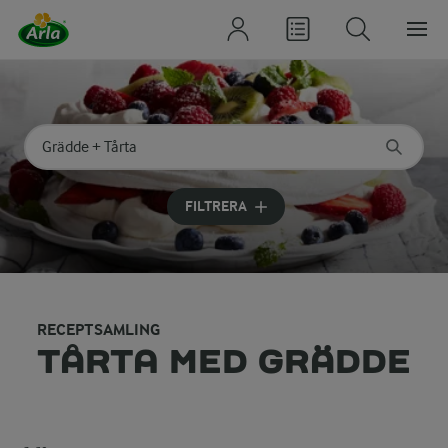
Sök på kategori eller ingrediens
Skriv in sökord för att få förslag
FILTRERA
RECEPTSAMLING
TÅRTA MED GRÄDDE