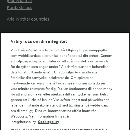
Jobb & karriär
Kontakta oss
Arla in other countries
Fler Arlasajter
Vi bryr oss om din integritet
Vi och våra
6
partners lagrar och får tillgång till personuppgifter
För ägare
som webbläsardata eller unika identifierare på din enhet . Genom
att välja Jag accepterar tillåter du att spårningstekniker används
Arlas kundportal
för de syften som anges under ”Vi och våra partners behandlar
Arla.com
data för att tillhandahålla”. . Om du väljer Avvisa alla eller
Falbygdens Ost
återkallar ditt samtycke inaktiveras de. Om spårare är
Arla webbshop
inaktiverade kan visst innehåll och vissa annonser som du ser
vara mindre relevanta för dig. Du kan återkomma till denna meny
Bildbank
för att ändra dina val eller återkalla ditt samtycke när som helst
genom att klicka på länken Visa syften längst ned på webbsidan
[eller den flytande ikonen längst ned till vänster på webbsidan,
om tillämpligt]. Dina val kommer att ha effekt inom vår
Följ oss
Webbplats. Mer information finns i vår
integritetspolicy.
Cookiepolicy